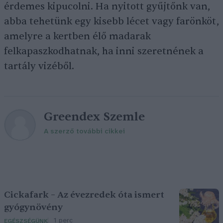
érdemes kipucolni. Ha nyitott gyűjtőnk van,
abba tehetünk egy kisebb lécet vagy farönköt,
amelyre a kertben élő madarak
felkapaszkodhatnak, ha inni szeretnének a
tartály vizéből.
Greendex Szemle
A szerző további cikkei
Cickafark – Az évezredek óta ismert
gyógynövény
1 perc
EGÉSZSÉGÜNK