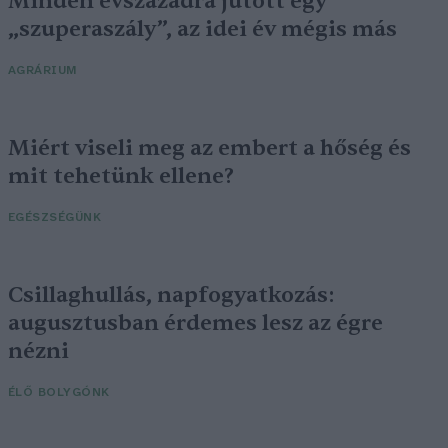
Minden évszázadra jutott egy
„szuperaszály”, az idei év mégis más
AGRÁRIUM
Miért viseli meg az embert a hőség és
mit tehetünk ellene?
EGÉSZSÉGÜNK
Csillaghullás, napfogyatkozás:
augusztusban érdemes lesz az égre
nézni
ÉLŐ BOLYGÓNK