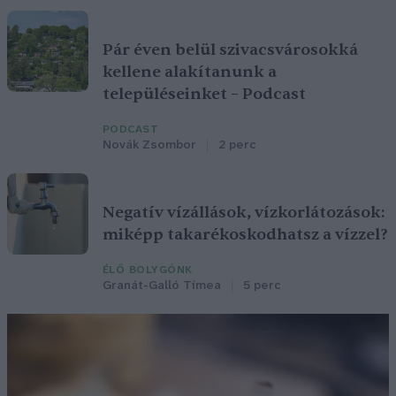
Pár éven belül szivacsvárosokká
kellene alakítanunk a
településeinket – Podcast
PODCAST
Novák Zsombor
2 perc
Negatív vízállások, vízkorlátozások:
miképp takarékoskodhatsz a vízzel?
ÉLŐ BOLYGÓNK
Granát-Galló Tímea
5 perc