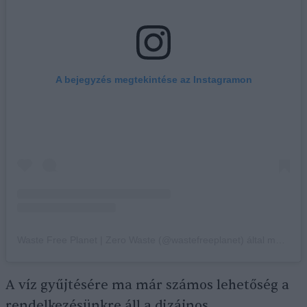
A bejegyzés megtekintése az Instagramon
Waste Free Planet | Zero Waste (@wastefreeplanet) által megosztott bejegyzés
A víz gyűjtésére ma már számos lehetőség a
rendelkezésünkre áll a dizájnos