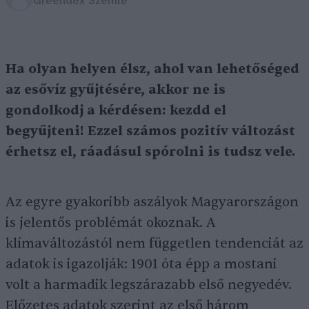
Greendex Szemle
Ha olyan helyen élsz, ahol van lehetőséged
az esővíz gyűjtésére, akkor ne is
gondolkodj a kérdésen: kezdd el
begyűjteni! Ezzel számos pozitív változást
érhetsz el, ráadásul spórolni is tudsz vele.
Az egyre gyakoribb aszályok Magyarországon
is jelentős problémát okoznak. A
klímaváltozástól nem független tendenciát az
adatok is igazolják: 1901 óta épp a mostani
volt a harmadik legszárazabb első negyedév.
Előzetes adatok szerint az első három