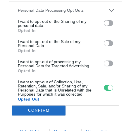
Personal Data Processing Opt Outs
I want to opt-out of the Sharing of my
personal data.
Opted In
Ezt a növényt már az őskorban is ismerték, a népi gyógyászatban
pedig ma is számos betegség ellen használják.
I want to opt-out of the Sale of my
Personal Data.
Opted In
Születésnapi programokkal várja a
I want to opt-out of processing my
Personal Data for Targeted Advertising.
hétvégén a közönséget a 160 éves
Opted In
Fővárosi Állatkert
I want to opt-out of Collection, Use,
Retention, Sale, and/or Sharing of my
ÉLŐ BOLYGÓNK
Personal Data that Is Unrelated with the
Purposes for which it was collected.
Opted Out
Szedd magad őszibarack: itt vannak
a legjobb lelőhelyek!
CONFIRM
SZEMLE