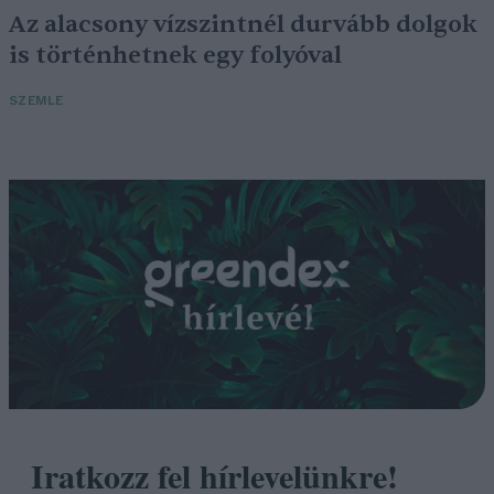
Az alacsony vízszintnél durvább dolgok
is történhetnek egy folyóval
SZEMLE
Iratkozz fel hírlevelünkre!