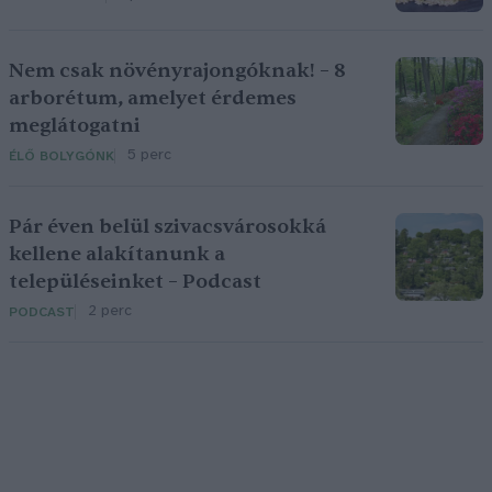
Nem csak növényrajongóknak! – 8
arborétum, amelyet érdemes
meglátogatni
5 perc
ÉLŐ BOLYGÓNK
Pár éven belül szivacsvárosokká
kellene alakítanunk a
településeinket – Podcast
2 perc
PODCAST