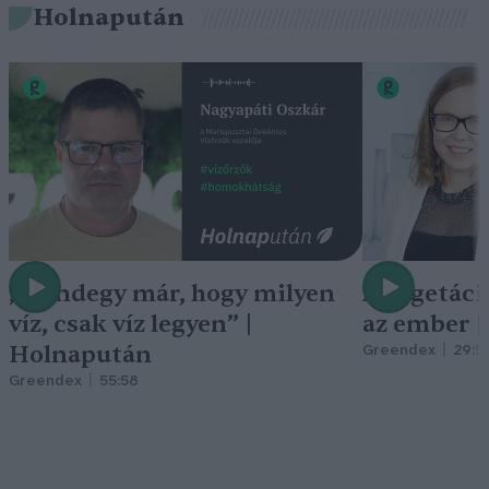
Holnapután
„Mindegy már, hogy milyen
A vegetáci
víz, csak víz legyen” |
az ember 
Holnapután
Greendex
29:5
Greendex
55:58