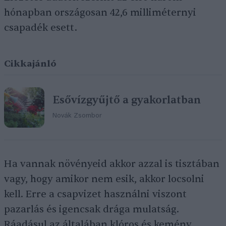
hónapban országosan 42,6 milliméternyi
csapadék esett.
Cikkajánló
Esővízgyűjtő a gyakorlatban
Novák Zsombor
Ha vannak növényeid akkor azzal is tisztában
vagy, hogy amikor nem esik, akkor locsolni
kell. Erre a csapvizet használni viszont
pazarlás és igencsak drága mulatság.
Ráadásul az általában klóros és kemény