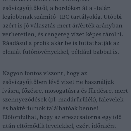
esővízgyűjtőktől, a hordókon át a –talán
legjobbnak számító– IBC tartályokig. Utóbbi
azért is jó választás mert ár/érték arányban
verhetetlen, és rengeteg vizet képes tárolni.
Ráadásul a profik akár be is futtathatják az
oldalát futónövényekkel, például babbal is.
Nagyon fontos viszont, hogy az
esővízgyűjtőben lévő vizet ne használjuk
ivásra, főzésre, mosogatásra és fürdésre, mert
szennyeződések (pl. madárürülék), falevelek
és baktériumok találhatóak benne!
Előfordulhat, hogy az ereszcsatorna egy idő
után eltömődik levelekkel, ezért időnként