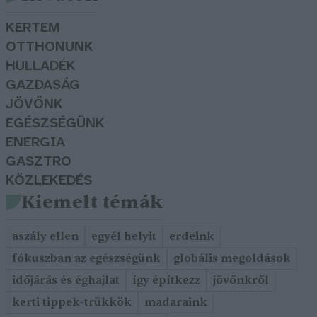
KERTEM
OTTHONUNK
HULLADÉK
GAZDASÁG
JÖVŐNK
EGÉSZSÉGÜNK
ENERGIA
GASZTRO
KÖZLEKEDÉS
Kiemelt témák
aszály ellen
egyél helyit
erdeink
fókuszban az egészségünk
globális megoldások
időjárás és éghajlat
így építkezz
jövőnkről
kerti tippek-trükkök
madaraink