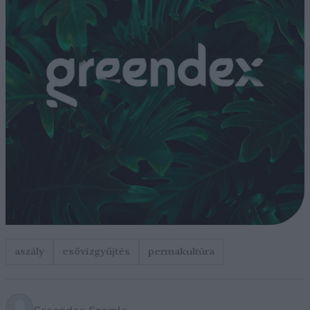
aszály
esővízgyűjtés
permakultúra