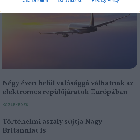
Data Deletion
Data Access
Privacy Policy
Négy éven belül valósággá válhatnak az
elektromos repülőjáratok Európában
KÖZLEKEDÉS
Történelmi aszály sújtja Nagy-
Britanniát is