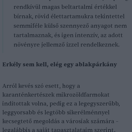
rendkívül magas beltartalmi értékkel
bírnak, rövid élettartamukra tekintettel
semmiféle külső szennyező anyagot nem
tartalmaznak, és igen intenzív, az adott
növényre jellemző ízzel rendelkeznek.
Erkély sem kell, elég egy ablakpárkány
Arról kevés szó esett, hogy a
karanténkertészek mikrozöldfarmokat
indítottak volna, pedig ez a legegyszerűbb,
leggyorsabb és legtöbb sikerélménnyel
kecsegtető megoldás a városiak számára –
legalábbis a saját tapasztalataim szerint.