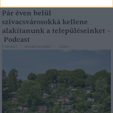
Pár éven belül
szivacsvárosokká kellene
alakítanunk a településeinket –
Podcast
Novák Zsombor
2 perc
PODCAST