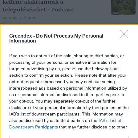
kellene alakítanunk a
településeinket – Podcast
2 perc
PODCAST
Greendex -
Do Not Process My Personal
Negatív vízállások, vízkorlátozások:
Information
miképp takarékoskodhatsz a vízzel?
5 perc
ÉLŐ BOLYGÓNK
If you wish to opt-out of the sale, sharing to third parties, or
processing of your personal or sensitive information for
targeted advertising by us, please use the below opt-out
Hogyan védekezzünk a hangyák ellen
section to confirm your selection. Please note that after your
opt-out request is processed you may continue seeing
természetes módon?
interest-based ads based on personal information utilized by
5 perc
OTTHONUNK
us or personal information disclosed to third parties prior to
your opt-out. You may separately opt-out of the further
disclosure of your personal information by third parties on the
IAB’s list of downstream participants. This information may
also be disclosed by us to third parties on the
IAB’s List of
Downstream Participants
that may further disclose it to other
third parties.