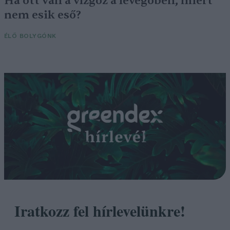
Ha ott van a vízgőz a levegőben, miért
nem esik eső?
ÉLŐ BOLYGÓNK
Iratkozz fel hírlevelünkre!