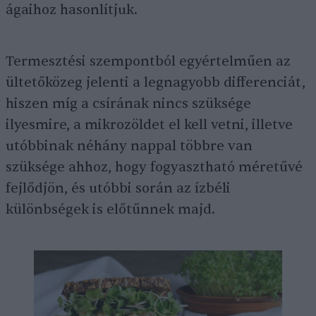
ágaihoz hasonlítjuk.
Termesztési szempontból egyértelműen az
ültetőközeg jelenti a legnagyobb differenciát,
hiszen míg a csírának nincs szüksége
ilyesmire, a mikrozöldet el kell vetni, illetve
utóbbinak néhány nappal többre van
szüksége ahhoz, hogy fogyasztható méretűvé
fejlődjön, és utóbbi során az ízbéli
különbségek is előtűnnek majd.