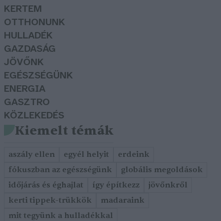
KERTEM
OTTHONUNK
HULLADÉK
GAZDASÁG
JÖVŐNK
EGÉSZSÉGÜNK
ENERGIA
GASZTRO
KÖZLEKEDÉS
Kiemelt témák
aszály ellen
egyél helyit
erdeink
fókuszban az egészségünk
globális megoldások
időjárás és éghajlat
így építkezz
jövőnkről
kerti tippek-trükkök
madaraink
mit tegyünk a hulladékkal