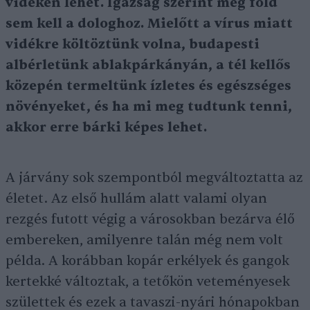
vidéken lehet. Igazság szerint még föld
sem kell a dologhoz. Mielőtt a vírus miatt
vidékre költöztünk volna, budapesti
albérletünk ablakpárkányán, a tél kellős
közepén termeltünk ízletes és egészséges
növényeket, és ha mi meg tudtunk tenni,
akkor erre bárki képes lehet.
A járvány sok szempontból megváltoztatta az
életet. Az első hullám alatt valami olyan
rezgés futott végig a városokban bezárva élő
embereken, amilyenre talán még nem volt
példa. A korábban kopár erkélyek és gangok
kertekké változtak, a tetőkön veteményesek
születtek és ezek a tavaszi-nyári hónapokban