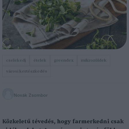
cselekedj
ételek
greendex
mikrozöldek
városi kertészkedés
Novák Zsombor
Közkeletű tévedés, hogy farmerkedni csak