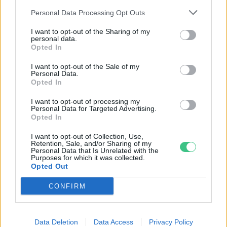
Personal Data Processing Opt Outs
Holnapután
I want to opt-out of the Sharing of my
personal data.
Opted In
I want to opt-out of the Sale of my
Personal Data.
Opted In
I want to opt-out of processing my
Personal Data for Targeted Advertising.
Opted In
I want to opt-out of Collection, Use,
„Mindegy már, hogy milyen
A vegetáci
Retention, Sale, and/or Sharing of my
Personal Data that Is Unrelated with the
víz, csak víz legyen” |
az ember 
Purposes for which it was collected.
Opted Out
Holnapután
Greendex
29:5
CONFIRM
Greendex
55:58
Data Deletion
Data Access
Privacy Policy