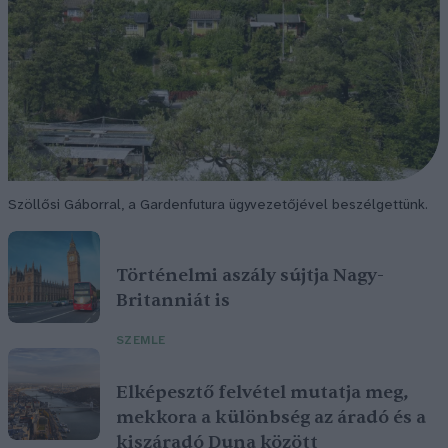
Szöllősi Gáborral, a Gardenfutura ügyvezetőjével beszélgettünk.
Történelmi aszály sújtja Nagy-
Britanniát is
SZEMLE
Elképesztő felvétel mutatja meg,
mekkora a különbség az áradó és a
kiszáradó Duna között