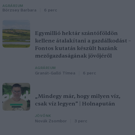
AGRÁRIUM
Börzsey Barbara
6 perc
Egymillió hektár szántóföldön
kellene átalakítani a gazdálkodást –
Fontos kutatás készült hazánk
mezőgazdaságának jövőjéről
AGRÁRIUM
Granát-Galló Tímea
6 perc
„Mindegy már, hogy milyen víz,
csak víz legyen” | Holnapután
JÖVŐNK
Novák Zsombor
3 perc