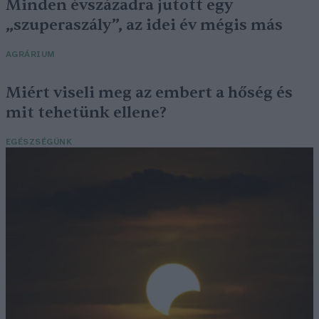
Minden évszázadra jutott egy
„szuperaszály”, az idei év mégis más
AGRÁRIUM
Miért viseli meg az embert a hőség és
mit tehetünk ellene?
EGÉSZSÉGÜNK