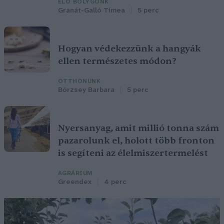
ÉLŐ BOLYGÓNK
Granát-Galló Tímea
5 perc
Hogyan védekezzünk a hangyák
ellen természetes módon?
OTTHONUNK
Börzsey Barbara
5 perc
Nyersanyag, amit millió tonna szám
pazarolunk el, holott több fronton
is segíteni az élelmiszertermelést
AGRÁRIUM
Greendex
4 perc