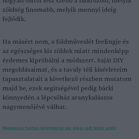
hogyan-mitől lesz szebb a mikrozöld, melyik
zöldség finomabb, melyik mennyi ideig
fejlődik.
Ha másért nem, a földműveslét feelingje és
az egészséges kis zöldek miatt mindenképp
érdemes kipróbálni a módszert. Saját DIY
megoldásaimat, és a tavaly téli kísérleteim
tapasztalatait a következő részben mutatom
majd be, ezek segítségével pedig bárki
könnyedén a lépcsőház aranykalászos
nagymenőjévé válhat.
Rengeteg fontos információ vár még rád! Nézz szét!