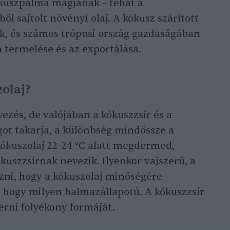
ókuszpálma magjának – tehát a
ől sajtolt növényi olaj. A kókusz szárított
ik, és számos trópusi ország gazdaságában
a termelése és az exportálása.
olaj?
ezés, de valójában a kókuszzsír és a
ot takarja, a különbség mindössze a
ókuszolaj 22–24 °C alatt megdermed,
uszzsírnak nevezik. Ilyenkor vajszerű, a
zni, hogy a kókuszolaj minőségére
 hogy milyen halmazállapotú. A kókuszzsír
erni folyékony formáját.