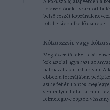
A kókuszolaj alapvetően a k
kókuszdiónak – szárított beléb
belső részét koprának nevez
tölt be kiemelkedő szerepet 
Kókuszzsír vagy kókusz
Megtévesztő lehet a két elnev
kókuszolaj ugyanazt az anyag
halmazállapotukban van. A k
ebben a formájában pedig kók
színe fehér. Fontos megjegye
semmilyen hatással nincs az,
felmelegítve rögtön visszany