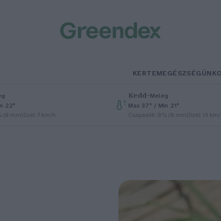
KERTEM
EGÉSZSÉGÜNK
Kedd
–
eg
Meleg
in 22°
Max 37° / Min 21°
% (0 mm)
Szél: 7 km/h
Csapadék: 0% (0 mm)
Szél: 13 km