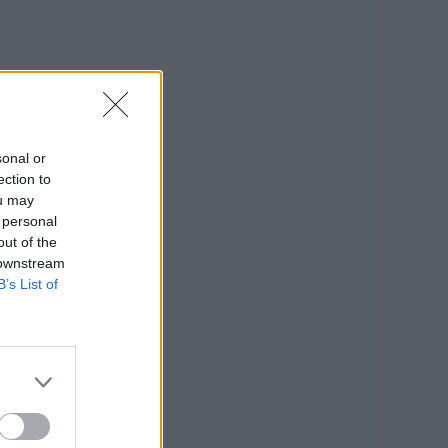
sonal or
ection to
ou may
 personal
out of the
 downstream
B’s List of