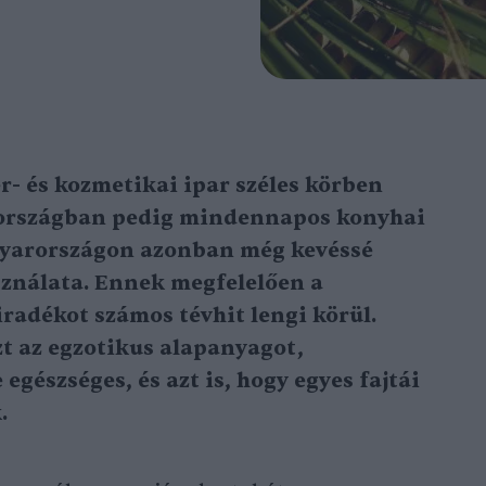
er- és kozmetikai ipar széles körben
i országban pedig mindennapos konyhai
yarországon azonban még kevéssé
sználata. Ennek megfelelően a
iradékot számos tévhit lengi körül.
 az egzotikus alapanyagot,
gészséges, és azt is, hogy egyes fajtái
.