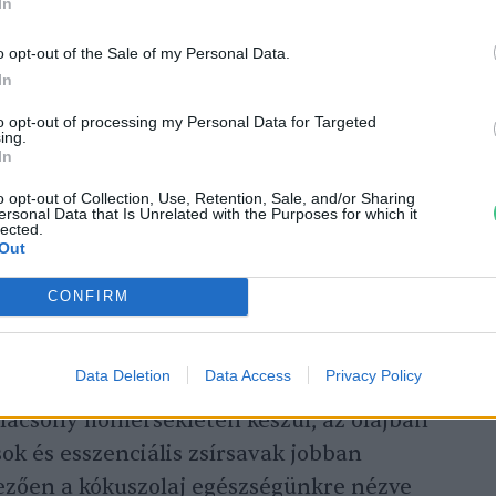
In
rom fő típusa van: a finomított, az hidegen
mint a szűz kókuszolaj. Ezek között azonban
o opt-out of the Sale of my Personal Data.
állítási módszert és az olaj minőségét
In
to opt-out of processing my Personal Data for Targeted
ing.
In
olaj
o opt-out of Collection, Use, Retention, Sale, and/or Sharing
ersonal Data that Is Unrelated with the Purposes for which it
lected.
Out
 a terméknek az a változata, melyet
az
sony hőmérsékleten, kizárólag préseléssel
CONFIRM
egít megőrizni az olaj természetes
öszönhetően megmarad jellegzetes
Data Deletion
Data Access
Privacy Policy
 közül ez a legtisztább és a legmagasabb
alacsony hőmérsékleten készül, az olajban
ok és esszenciális zsírsavak jobban
zően a kókuszolaj egészségünkre nézve