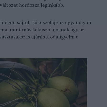
a változat hordozza leginkább.
hidegen sajtolt kókuszolajnak ugyanolyan
alma, mint más kókuszolajoknak, így az
sztásakor is ajánlott odafigyelni a