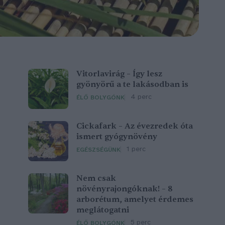
Vitorlavirág – Így lesz
gyönyörű a te lakásodban is
4 perc
ÉLŐ BOLYGÓNK
Cickafark – Az évezredek óta
ismert gyógynövény
1 perc
EGÉSZSÉGÜNK
Nem csak
növényrajongóknak! – 8
arborétum, amelyet érdemes
meglátogatni
5 perc
ÉLŐ BOLYGÓNK