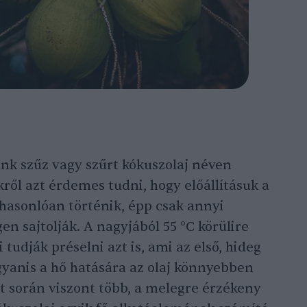
unk szűz vagy szűrt kókuszolaj néven
kről azt érdemes tudni, hogy előállításuk a
 hasonlóan történik, épp csak annyi
n sajtolják. A nagyjából 55 °C körülire
tudják préselni azt is, ami az első, hideg
gyanis a hő hatására az olaj könnyebben
at során viszont több, a melegre érzékeny