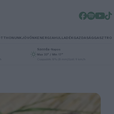
OTTHONUNK
JÖVŐNK
ENERGIA
HULLADÉK
GAZDASÁG
GASZTRO
Szerda
–
Napos
Max 33° / Min 17°
/h
Csapadék: 0% (0 mm)
Szél: 9 km/h