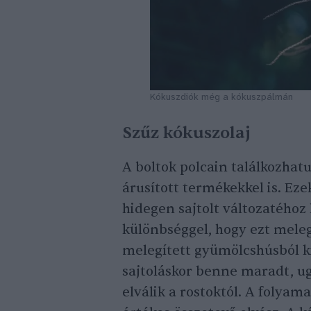
Kókuszdiók még a kókuszpálmán
Szűz kókuszolaj
A boltok polcain találkozhat
árusított termékekkel is. Eze
hidegen sajtolt változatéhoz
különbséggel, hogy ezt melege
melegített gyümölcshúsból ki 
sajtoláskor benne maradt, u
elválik a rostoktól. A folyam