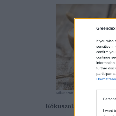
Greendex
If you wish 
sensitive in
confirm you
continue se
information 
further disc
participants
Downstream 
Kókuszzsír és kókuszolaj
Persona
Kókuszolaj fajtái
I want t