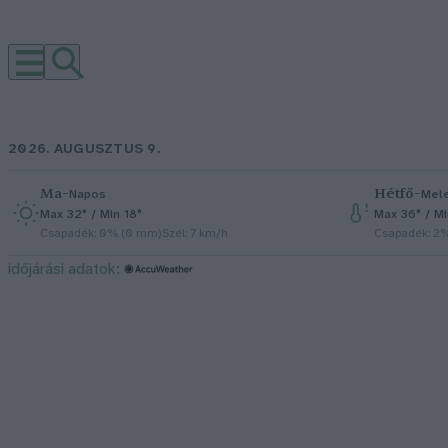
2026. AUGUSZTUS 9.
Ma
–
Hétfő
–
Napos
Mel
Max 32° / Min 18°
Max 36° / M
Csapadék: 0% (0 mm)
Szél: 7 km/h
Csapadék: 2
időjárási adatok: