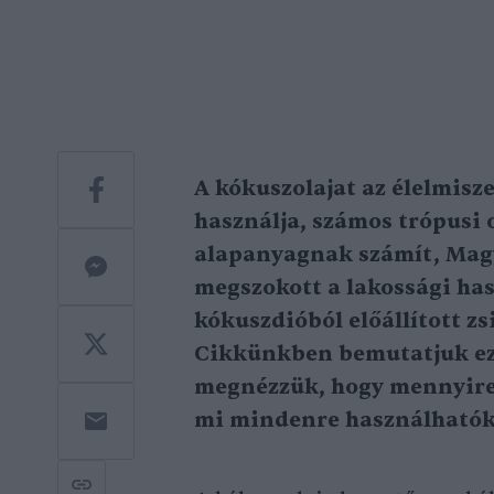
A kókuszolajat az élelmisz
használja, számos trópus
alapanyagnak számít, Mag
megszokott a lakossági ha
kókuszdióból előállított zs
Cikkünkben bemutatjuk ezt
megnézzük, hogy mennyire e
mi mindenre használhatók