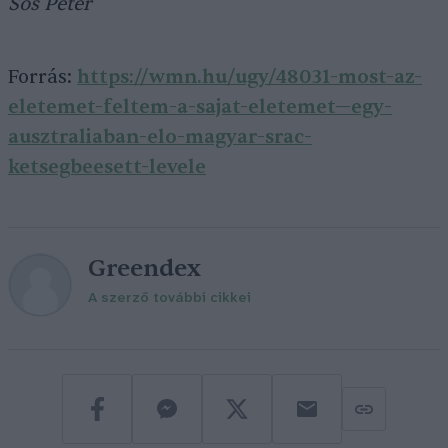
Sós Péter
Forrás:
https://wmn.hu/ugy/48031-most-az-
eletemet-feltem-a-sajat-eletemet—egy-
ausztraliaban-elo-magyar-srac-
ketsegbeesett-levele
Greendex
A szerző további cikkei