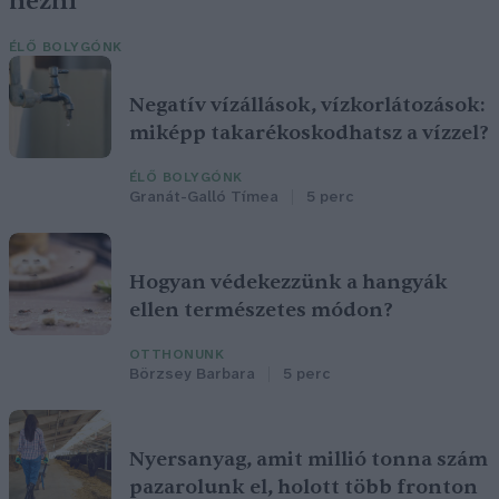
nézni
ÉLŐ BOLYGÓNK
Negatív vízállások, vízkorlátozások:
miképp takarékoskodhatsz a vízzel?
ÉLŐ BOLYGÓNK
Granát-Galló Tímea
5 perc
Hogyan védekezzünk a hangyák
ellen természetes módon?
OTTHONUNK
Börzsey Barbara
5 perc
Nyersanyag, amit millió tonna szám
pazarolunk el, holott több fronton