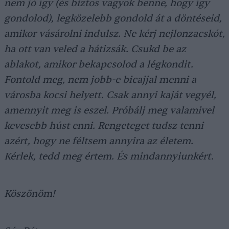
nem jó így (és biztos vagyok benne, hogy így
gondolod), legközelebb gondold át a döntéseid,
amikor vásárolni indulsz. Ne kérj nejlonzacskót,
ha ott van veled a hátizsák. Csukd be az
ablakot, amikor bekapcsolod a légkondit.
Fontold meg, nem jobb-e bicajjal menni a
városba kocsi helyett. Csak annyi kaját vegyél,
amennyit meg is eszel. Próbálj meg valamivel
kevesebb húst enni. Rengeteget tudsz tenni
azért, hogy ne féltsem annyira az életem.
Kérlek, tedd meg értem. És mindannyiunkért.
Köszönöm!