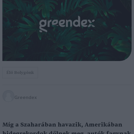
Élő Bolygónk
Greendex
Míg a Szaharában havazik, Amerikában
hidegrekordok dőlnek meg, autók fagynak