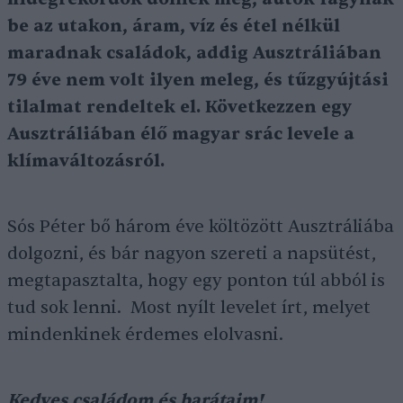
be az utakon, áram, víz és étel nélkül
maradnak családok, addig Ausztráliában
79 éve nem volt ilyen meleg, és tűzgyújtási
tilalmat rendeltek el. Következzen egy
Ausztráliában élő magyar srác levele a
klímaváltozásról.
Sós Péter bő három éve költözött Ausztráliába
dolgozni, és bár nagyon szereti a napsütést,
megtapasztalta, hogy egy ponton túl abból is
tud sok lenni. Most nyílt levelet írt, melyet
mindenkinek érdemes elolvasni.
Kedves családom és barátaim!