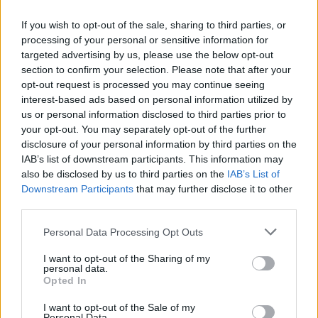
víz, csak víz legyen” |
az ember 
If you wish to opt-out of the sale, sharing to third parties, or
Holnapután
Greendex
29:5
processing of your personal or sensitive information for
Greendex
55:58
targeted advertising by us, please use the below opt-out
section to confirm your selection. Please note that after your
opt-out request is processed you may continue seeing
interest-based ads based on personal information utilized by
us or personal information disclosed to third parties prior to
your opt-out. You may separately opt-out of the further
Pár éven belül
disclosure of your personal information by third parties on the
IAB’s list of downstream participants. This information may
szivacsvárosokká kellene
also be disclosed by us to third parties on the
IAB’s List of
Downstream Participants
that may further disclose it to other
alakítanunk a településeinket –
third parties.
Podcast
Personal Data Processing Opt Outs
Novák Zsombor
2 perc
PODCAST
I want to opt-out of the Sharing of my
personal data.
Opted In
I want to opt-out of the Sale of my
Personal Data.