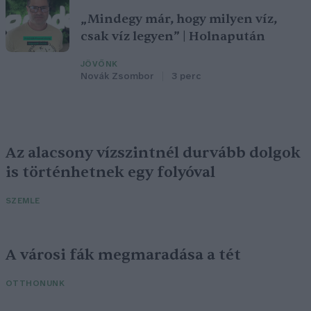
„Mindegy már, hogy milyen víz,
csak víz legyen” | Holnapután
JÖVŐNK
Novák Zsombor
3 perc
Az alacsony vízszintnél durvább dolgok
is történhetnek egy folyóval
SZEMLE
A városi fák megmaradása a tét
OTTHONUNK