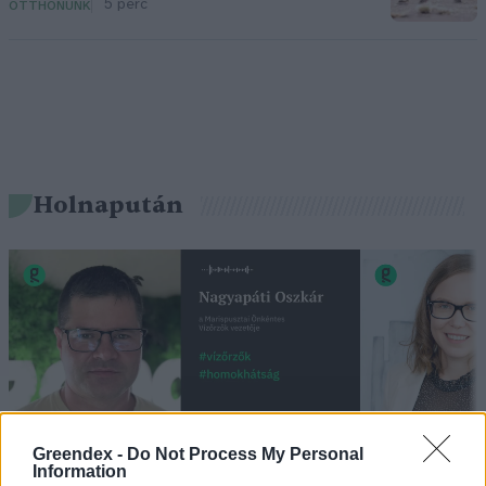
5 perc
OTTHONUNK
Holnapután
Greendex -
Do Not Process My Personal
Information
„Mindegy már, hogy milyen
A vegetáci