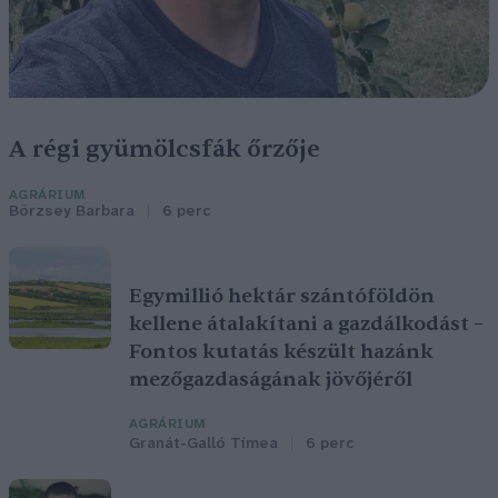
A régi gyümölcsfák őrzője
AGRÁRIUM
Börzsey Barbara
6 perc
Egymillió hektár szántóföldön
kellene átalakítani a gazdálkodást –
Fontos kutatás készült hazánk
mezőgazdaságának jövőjéről
AGRÁRIUM
Granát-Galló Tímea
6 perc