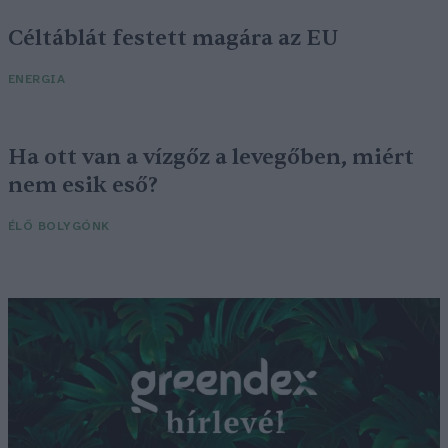
Céltáblát festett magára az EU
ENERGIA
Ha ott van a vízgőz a levegőben, miért
nem esik eső?
ÉLŐ BOLYGÓNK