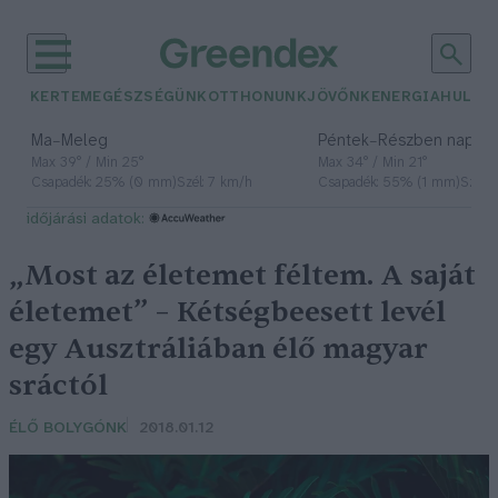
KERTEM
EGÉSZSÉGÜNK
OTTHONUNK
JÖVŐNK
ENERGIA
HULLA
–
–
Ma
Meleg
Péntek
Részben napos, 
Max 39° / Min 25°
Max 34° / Min 21°
Csapadék: 25% (0 mm)
Szél: 7 km/h
Csapadék: 55% (1 mm)
Szél: 
időjárási adatok:
„Most az életemet féltem. A saját
életemet” – Kétségbeesett levél
egy Ausztráliában élő magyar
sráctól
ÉLŐ BOLYGÓNK
2018.01.12