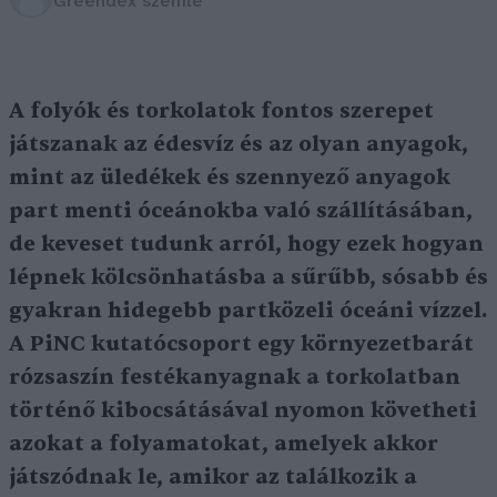
Greendex szemle
A folyók és torkolatok fontos szerepet
játszanak az édesvíz és az olyan anyagok,
mint az üledékek és szennyező anyagok
part menti óceánokba való szállításában,
de keveset tudunk arról, hogy ezek hogyan
lépnek kölcsönhatásba a sűrűbb, sósabb és
gyakran hidegebb partközeli óceáni vízzel.
A PiNC kutatócsoport egy környezetbarát
rózsaszín festékanyagnak a torkolatban
történő kibocsátásával nyomon követheti
azokat a folyamatokat, amelyek akkor
játszódnak le, amikor az találkozik a