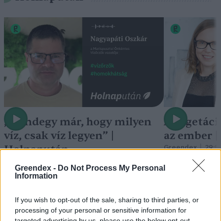
„Mindegy már, hogy milyen
A vegetáci
víz, csak víz legyen” |
az ember 
Holnapután
Greendex
29:5
Greendex
55:58
Greendex -
Do Not Process My Personal
Information
If you wish to opt-out of the sale, sharing to third parties, or
processing of your personal or sensitive information for
targeted advertising by us, please use the below opt-out