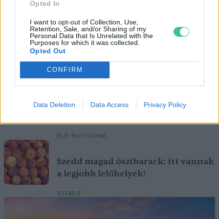
Opted In
I want to opt-out of Collection, Use,
Retention, Sale, and/or Sharing of my
Personal Data that Is Unrelated with the
Purposes for which it was collected.
Ezt a növényt már az őskorban is ismerték, a népi gyógyászatban
Opted Out
pedig ma is számos betegség ellen használják.
CONFIRM
Születésnapi programokkal várja a
hétvégén a közönséget a 160 éves
Data Deletion
Data Access
Privacy Policy
Fővárosi Állatkert
ÉLŐ BOLYGÓNK
Szedd magad őszibarack: itt vannak
a legjobb lelőhelyek!
SZEMLE