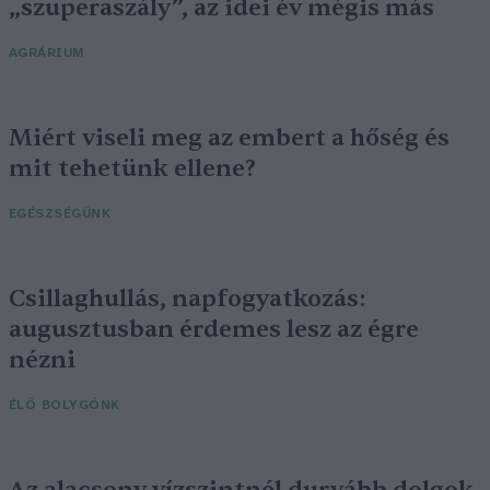
„szuperaszály”, az idei év mégis más
AGRÁRIUM
Miért viseli meg az embert a hőség és
mit tehetünk ellene?
EGÉSZSÉGÜNK
Csillaghullás, napfogyatkozás:
augusztusban érdemes lesz az égre
nézni
ÉLŐ BOLYGÓNK