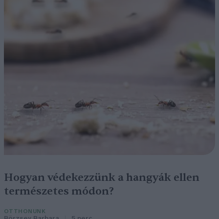
Hogyan védekezzünk a hangyák ellen
természetes módon?
OTTHONUNK
Börzsey Barbara
5 perc