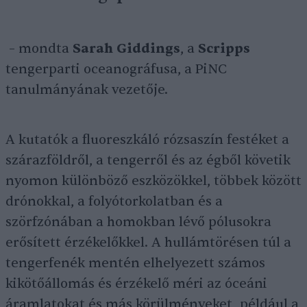
– mondta
Sarah Giddings
, a
Scripps
tengerparti oceanográfusa, a PiNC
tanulmányának vezetője.
A kutatók a fluoreszkáló rózsaszín festéket a
szárazföldről, a tengerről és az égből követik
nyomon különböző eszközökkel, többek között
drónokkal, a folyótorkolatban és a
szörfzónában a homokban lévő pólusokra
erősített érzékelőkkel. A hullámtörésen túl a
tengerfenék mentén elhelyezett számos
kikötőállomás és érzékelő méri az óceáni
áramlatokat és más körülményeket, például a