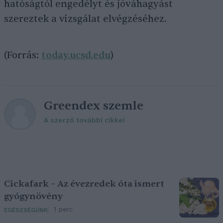
hatóságtól engedélyt és jóváhagyást
szereztek a vizsgálat elvégzéséhez.
(Forrás:
today.ucsd.edu
)
Greendex szemle
A szerző további cikkei
Cickafark – Az évezredek óta ismert
gyógynövény
1 perc
EGÉSZSÉGÜNK