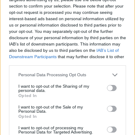
Cickafark – Az évezredek óta
section to confirm your selection. Please note that after your
ismert gyógynövény
opt-out request is processed you may continue seeing
interest-based ads based on personal information utilized by
Börzsey Barbara
1 perc
EGÉSZSÉGÜNK
us or personal information disclosed to third parties prior to
your opt-out. You may separately opt-out of the further
disclosure of your personal information by third parties on the
IAB’s list of downstream participants. This information may
also be disclosed by us to third parties on the
IAB’s List of
Downstream Participants
that may further disclose it to other
third parties.
Personal Data Processing Opt Outs
I want to opt-out of the Sharing of my
personal data.
Opted In
I want to opt-out of the Sale of my
Personal Data.
Opted In
I want to opt-out of processing my
Personal Data for Targeted Advertising.