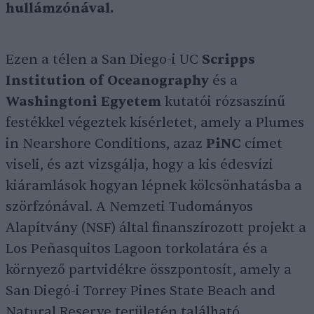
hullámzónával.
Ezen a télen a San Diego-i UC
Scripps
Institution of Oceanography
és a
Washingtoni Egyetem
kutatói rózsaszínű
festékkel végeztek kísérletet, amely a Plumes
in Nearshore Conditions, azaz
PiNC
címet
viseli, és azt vizsgálja, hogy a kis édesvízi
kiáramlások hogyan lépnek kölcsönhatásba a
szörfzónával. A Nemzeti Tudományos
Alapítvány (NSF) által finanszírozott projekt a
Los Peñasquitos Lagoon torkolatára és a
környező partvidékre összpontosít, amely a
San Diegó-i Torrey Pines State Beach and
Natural Reserve területén található.