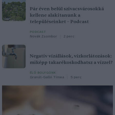
Pár éven belül szivacsvárosokká
kellene alakítanunk a
településeinket – Podcast
PODCAST
Novák Zsombor
2 perc
Negatív vízállások, vízkorlátozások:
miképp takarékoskodhatsz a vízzel?
ÉLŐ BOLYGÓNK
Granát-Galló Tímea
5 perc