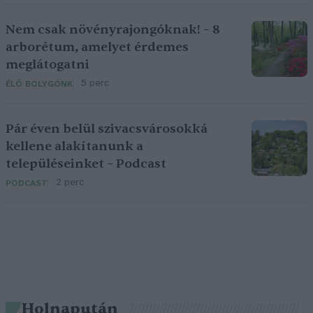
Nem csak növényrajongóknak! – 8
arborétum, amelyet érdemes
meglátogatni
5 perc
ÉLŐ BOLYGÓNK
Pár éven belül szivacsvárosokká
kellene alakítanunk a
településeinket – Podcast
2 perc
PODCAST
Holnapután