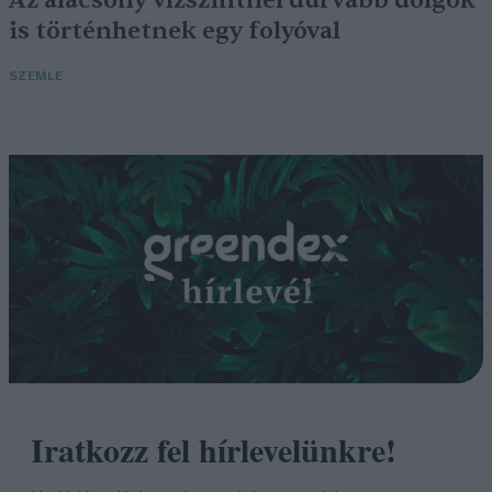
Az alacsony vízszintnél durvább dolgok
is történhetnek egy folyóval
SZEMLE
Iratkozz fel hírlevelünkre!