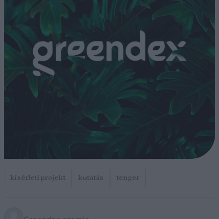
kísérleti projekt
kutatás
tenger