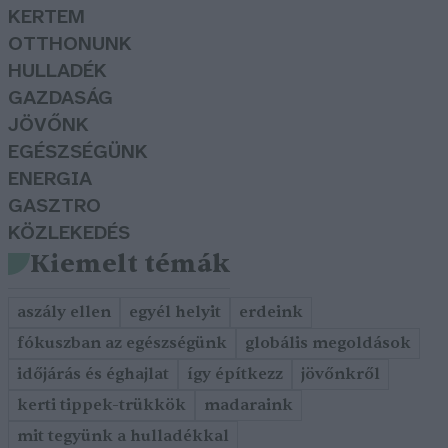
KERTEM
OTTHONUNK
HULLADÉK
GAZDASÁG
JÖVŐNK
EGÉSZSÉGÜNK
ENERGIA
GASZTRO
KÖZLEKEDÉS
Kiemelt témák
aszály ellen
egyél helyit
erdeink
fókuszban az egészségünk
globális megoldások
időjárás és éghajlat
így építkezz
jövőnkről
kerti tippek-trükkök
madaraink
mit tegyünk a hulladékkal