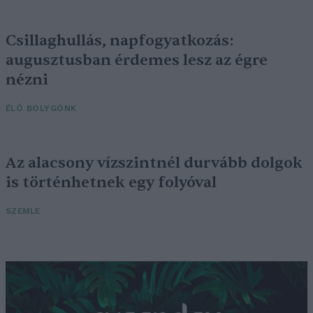
Csillaghullás, napfogyatkozás:
augusztusban érdemes lesz az égre
nézni
ÉLŐ BOLYGÓNK
Az alacsony vízszintnél durvább dolgok
is történhetnek egy folyóval
SZEMLE