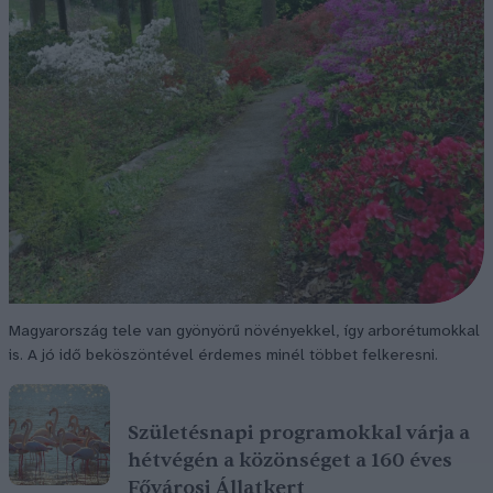
Magyarország tele van gyönyörű növényekkel, így arborétumokkal
is. A jó idő beköszöntével érdemes minél többet felkeresni.
Születésnapi programokkal várja a
hétvégén a közönséget a 160 éves
Fővárosi Állatkert