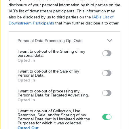
Négy éven belül valósággá válhatnak az
disclosure of your personal information by third parties on the
elektromos repülőjáratok Európában
IAB’s list of downstream participants. This information may
also be disclosed by us to third parties on the
IAB’s List of
KÖZLEKEDÉS
Downstream Participants
that may further disclose it to other
third parties.
Történelmi aszály sújtja Nagy-
Personal Data Processing Opt Outs
Britanniát is
I want to opt-out of the Sharing of my
personal data.
SZEMLE
Opted In
Elképesztő felvétel mutatja meg,
I want to opt-out of the Sale of my
Personal Data.
mekkora a különbség az áradó és a
Opted In
kiszáradó Duna között
I want to opt-out of processing my
Personal Data for Targeted Advertising.
ÉLŐ BOLYGÓNK
Opted In
I want to opt-out of Collection, Use,
Retention, Sale, and/or Sharing of my
Personal Data that Is Unrelated with the
Purposes for which it was collected.
Opted Out