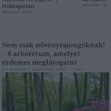
Holnapután
Greendex
29:5
Greendex
55:58
Nem csak növényrajongóknak!
– 8 arborétum, amelyet
érdemes meglátogatni
Granát-Galló Tímea
5 perc
ÉLŐ BOLYGÓNK