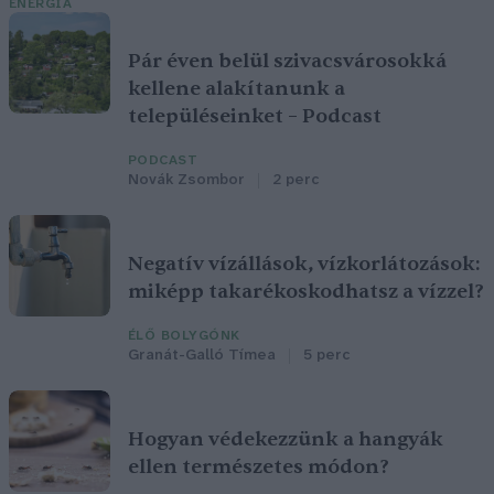
ENERGIA
Pár éven belül szivacsvárosokká
kellene alakítanunk a
településeinket – Podcast
PODCAST
Novák Zsombor
2 perc
Negatív vízállások, vízkorlátozások:
miképp takarékoskodhatsz a vízzel?
ÉLŐ BOLYGÓNK
Granát-Galló Tímea
5 perc
Hogyan védekezzünk a hangyák
ellen természetes módon?