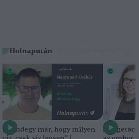
Holnapután
„Mindegy már, hogy milyen
A vegetáci
víz, csak víz legyen” |
az ember 