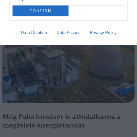
CONFIRM
Data Deletion
Data Access
Privacy Policy
Még Paks kiesését is áthidalhatná a
megfelelő energiatárolás