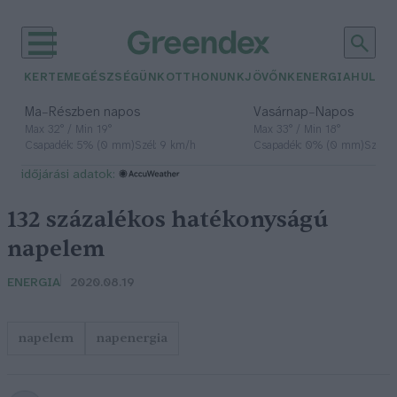
KERTEM
EGÉSZSÉGÜNK
OTTHONUNK
JÖVŐNK
ENERGIA
HULLA
–
–
Ma
Részben napos
Vasárnap
Napos
Max 32° / Min 19°
Max 33° / Min 18°
Csapadék: 5% (0 mm)
Szél: 9 km/h
Csapadék: 0% (0 mm)
Szél: 
időjárási adatok:
132 százalékos hatékonyságú
napelem
ENERGIA
2020.08.19
napelem
napenergia