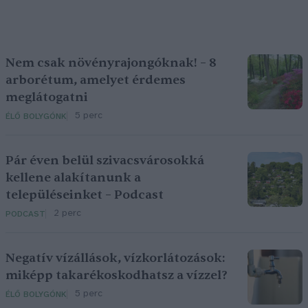
Nem csak növényrajongóknak! – 8
arborétum, amelyet érdemes
meglátogatni
5 perc
ÉLŐ BOLYGÓNK
Pár éven belül szivacsvárosokká
kellene alakítanunk a
településeinket – Podcast
2 perc
PODCAST
Negatív vízállások, vízkorlátozások:
miképp takarékoskodhatsz a vízzel?
5 perc
ÉLŐ BOLYGÓNK