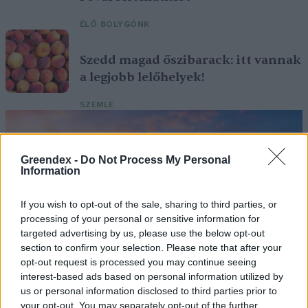
ÉLŐ BOLYGÓNK
Szedd magad őszibarack: itt vannak
a legjobb lelőhelyek!
SZEMLE
Greendex -
Do Not Process My Personal
Information
If you wish to opt-out of the sale, sharing to third parties, or
processing of your personal or sensitive information for
targeted advertising by us, please use the below opt-out
section to confirm your selection. Please note that after your
opt-out request is processed you may continue seeing
interest-based ads based on personal information utilized by
us or personal information disclosed to third parties prior to
your opt-out. You may separately opt-out of the further