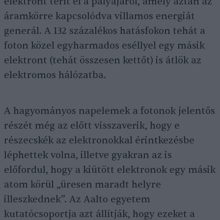
elektront térít el a pályájáról, amely aztán az
áramkörre kapcsolódva villamos energiát
generál. A 132 százalékos hatásfokon tehát a
foton közel egyharmados eséllyel egy másik
elektront (tehát összesen kettőt) is átlök az
elektromos hálózatba.
A hagyományos napelemek a fotonok jelentős
részét még az előtt visszaverik, hogy e
részecskék az elektronokkal érintkezésbe
léphettek volna, illetve gyakran az is
előfordul, hogy a kiütött elektronok egy másik
atom körül „üresen maradt helyre
illeszkednek”. Az Aalto egyetem
kutatócsoportja azt állítják, hogy ezeket a