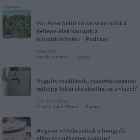
ENERGIA
Pár éven belül szivacsvárosokká
kellene alakítanunk a
településeinket – Podcast
PODCAST
Novák Zsombor
2 perc
Negatív vízállások, vízkorlátozások:
miképp takarékoskodhatsz a vízzel?
ÉLŐ BOLYGÓNK
Granát-Galló Tímea
5 perc
Hogyan védekezzünk a hangyák
ellen természetes módon?