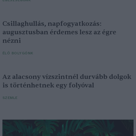
EGÉSZSÉGÜNK
Csillaghullás, napfogyatkozás:
augusztusban érdemes lesz az égre
nézni
ÉLŐ BOLYGÓNK
Az alacsony vízszintnél durvább dolgok
is történhetnek egy folyóval
SZEMLE