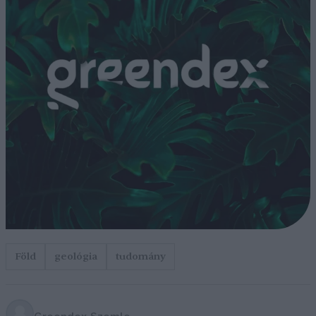
Föld
geológia
tudomány