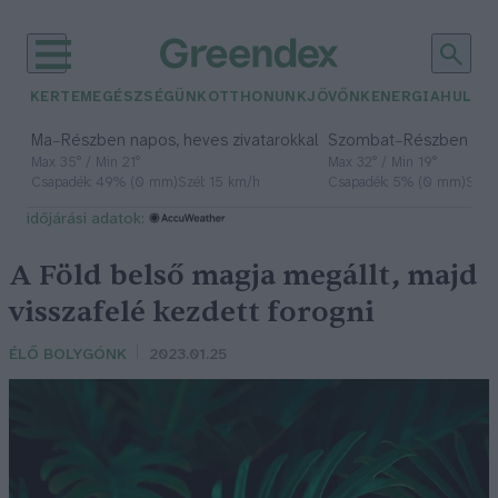
KERTEM
EGÉSZSÉGÜNK
OTTHONUNK
JÖVŐNK
ENERGIA
HULLA
–
–
Ma
Részben napos, heves zivatarokkal
Szombat
Részben na
Max 35° / Min 21°
Max 32° / Min 19°
Csapadék: 49% (0 mm)
Szél: 15 km/h
Csapadék: 5% (0 mm)
Szél:
időjárási adatok:
A Föld belső magja megállt, majd
visszafelé kezdett forogni
ÉLŐ BOLYGÓNK
2023.01.25