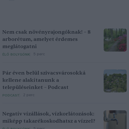
Nem csak növényrajongóknak! – 8
arborétum, amelyet érdemes
meglátogatni
5 perc
ÉLŐ BOLYGÓNK
Pár éven belül szivacsvárosokká
kellene alakítanunk a
településeinket – Podcast
2 perc
PODCAST
Negatív vízállások, vízkorlátozások:
miképp takarékoskodhatsz a vízzel?
5 perc