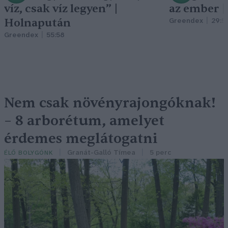
víz, csak víz legyen” |
az ember 
Holnapután
Greendex
29:5
Greendex
55:58
Nem csak növényrajongóknak!
– 8 arborétum, amelyet
érdemes meglátogatni
Granát-Galló Tímea
5 perc
ÉLŐ BOLYGÓNK