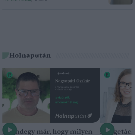
ÉLŐ BOLYGÓNK
Holnapután
„Mindegy már, hogy milyen
A vegetáci