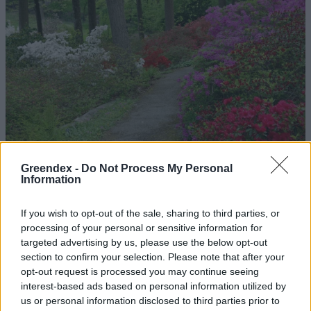
Greendex -
Do Not Process My Personal
Information
If you wish to opt-out of the sale, sharing to third parties, or
Magyarország tele van gyönyörű növényekkel, így arborétumokkal
processing of your personal or sensitive information for
is. A jó idő beköszöntével érdemes minél többet felkeresni.
targeted advertising by us, please use the below opt-out
section to confirm your selection. Please note that after your
opt-out request is processed you may continue seeing
Születésnapi programokkal várja a
interest-based ads based on personal information utilized by
us or personal information disclosed to third parties prior to
hétvégén a közönséget a 160 éves