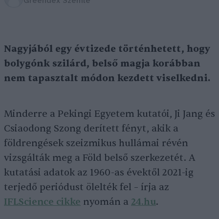
Greendex Szemle
Nagyjából egy évtizede történhetett, hogy
bolygónk szilárd, belső magja korábban
nem tapasztalt módon kezdett viselkedni.
Minderre a Pekingi Egyetem kutatói, Ji Jang és
Csiaodong Szong derített fényt, akik a
földrengések szeizmikus hullámai révén
vizsgálták meg a Föld belső szerkezetét. A
kutatási adatok az 1960-as évektől 2021-ig
terjedő periódust ölelték fel – írja az
IFLScience cikke
nyomán a
24.hu
.