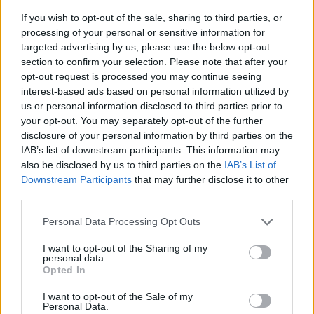
If you wish to opt-out of the sale, sharing to third parties, or
processing of your personal or sensitive information for
targeted advertising by us, please use the below opt-out
section to confirm your selection. Please note that after your
opt-out request is processed you may continue seeing
interest-based ads based on personal information utilized by
us or personal information disclosed to third parties prior to
your opt-out. You may separately opt-out of the further
disclosure of your personal information by third parties on the
IAB’s list of downstream participants. This information may
Ezt a növényt már az őskorban is ismerték, a népi gyógyászatban
also be disclosed by us to third parties on the
IAB’s List of
pedig ma is számos betegség ellen használják.
Downstream Participants
that may further disclose it to other
third parties.
Personal Data Processing Opt Outs
Születésnapi programokkal várja a
hétvégén a közönséget a 160 éves
I want to opt-out of the Sharing of my
personal data.
Fővárosi Állatkert
Opted In
ÉLŐ BOLYGÓNK
I want to opt-out of the Sale of my
Personal Data.