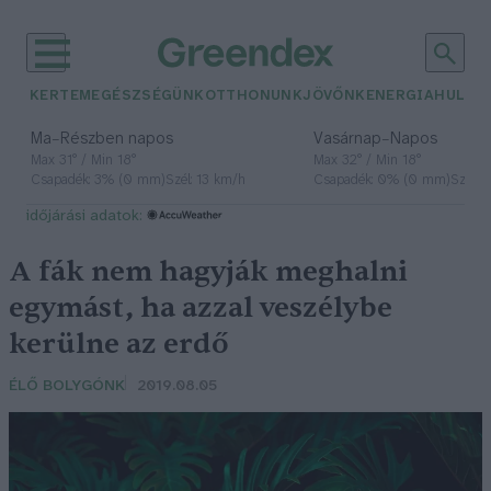
KERTEM
EGÉSZSÉGÜNK
OTTHONUNK
JÖVŐNK
ENERGIA
HULLA
–
–
Ma
Részben napos
Vasárnap
Napos
Max 31° / Min 18°
Max 32° / Min 18°
Csapadék: 3% (0 mm)
Szél: 13 km/h
Csapadék: 0% (0 mm)
Szél: 
időjárási adatok:
A fák nem hagyják meghalni
egymást, ha azzal veszélybe
kerülne az erdő
ÉLŐ BOLYGÓNK
2019.08.05