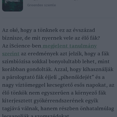
Greendex szemle
Az oké, hogy a tönknek ez az évszázad
biznisze, de mit nyernek vele az élő fák?
Az iScience-ben
megjelent tanulmány
szerint
az eredmények azt jelzik, hogy a fák
szimbiózisa sokkal bonyolultabb lehet, mint
korábban gondolták. Azzal, hogy kihasználják
a párologtató fák éjjeli „pihenőidejét” és a
nagy víztömeggel kecsegtető esős napokat, az
élő tönkök nem egyszerűen a környező fák
kiterjesztett gyökérrendszerének egyik
tagjává válnak, hanem részben önhatalmúlag
lecsapolják a szomszédokat.