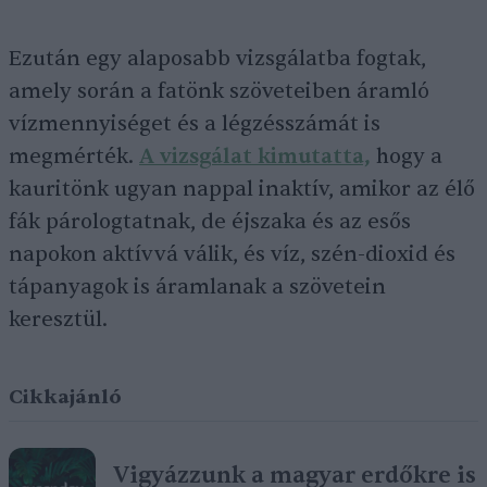
Ezután egy alaposabb vizsgálatba fogtak,
amely során a fatönk szöveteiben áramló
vízmennyiséget és a légzésszámát is
megmérték.
A vizsgálat kimutatta,
hogy a
kauritönk ugyan nappal inaktív, amikor az élő
fák párologtatnak, de éjszaka és az esős
napokon aktívvá válik, és víz, szén-dioxid és
tápanyagok is áramlanak a szövetein
keresztül.
Cikkajánló
Vigyázzunk a magyar erdőkre is