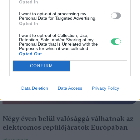
Opted In
Szedd magad őszibarack: itt vannak
a legjobb lelőhelyek!
I want to opt-out of processing my
Personal Data for Targeted Advertising.
Opted In
SZEMLE
I want to opt-out of Collection, Use,
Retention, Sale, and/or Sharing of my
Personal Data that Is Unrelated with the
Purposes for which it was collected.
Opted Out
CONFIRM
Data Deletion
Data Access
Privacy Policy
Négy éven belül valósággá válhatnak az
elektromos repülőjáratok Európában