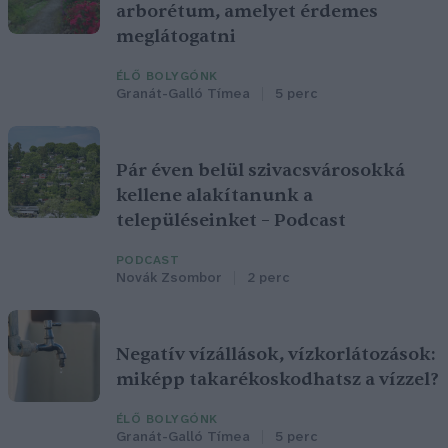
arborétum, amelyet érdemes
meglátogatni
ÉLŐ BOLYGÓNK
Granát-Galló Tímea
5 perc
Pár éven belül szivacsvárosokká
kellene alakítanunk a
településeinket – Podcast
PODCAST
Novák Zsombor
2 perc
Negatív vízállások, vízkorlátozások:
miképp takarékoskodhatsz a vízzel?
ÉLŐ BOLYGÓNK
Granát-Galló Tímea
5 perc