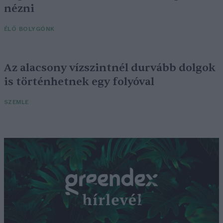
nézni
ÉLŐ BOLYGÓNK
Az alacsony vízszintnél durvább dolgok
is történhetnek egy folyóval
SZEMLE