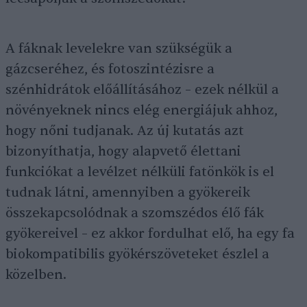
A fáknak levelekre van szükségük a
gázcseréhez, és fotoszintézisre a
szénhidrátok előállításához – ezek nélkül a
növényeknek nincs elég energiájuk ahhoz,
hogy nőni tudjanak. Az új kutatás azt
bizonyíthatja, hogy alapvető élettani
funkciókat a levélzet nélküli fatönkök is el
tudnak látni, amennyiben a gyökereik
összekapcsolódnak a szomszédos élő fák
gyökereivel – ez akkor fordulhat elő, ha egy fa
biokompatibilis gyökérszöveteket észlel a
közelben.