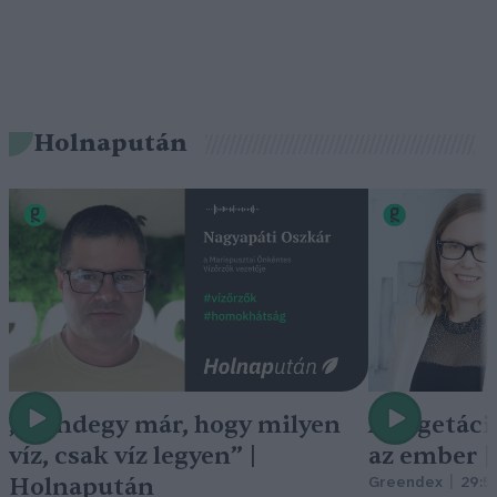
Holnapután
„Mindegy már, hogy milyen
A vegetáci
víz, csak víz legyen” |
az ember 
Holnapután
Greendex
29:5