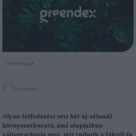
Élő Bolygónk
Greendex
Olyan felfedezést tett két új-zélandi
környezetkutató, ami alapjaiban
változtathatja meg, mit tudunk a fákról és