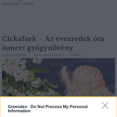
Greendex
55:58
Cickafark – Az évezredek óta
ismert gyógynövény
Börzsey Barbara
1 perc
EGÉSZSÉGÜNK
Greendex -
Do Not Process My Personal
Information