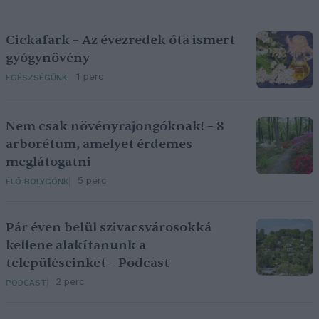
Cickafark – Az évezredek óta ismert
gyógynövény
1 perc
EGÉSZSÉGÜNK
Nem csak növényrajongóknak! – 8
arborétum, amelyet érdemes
meglátogatni
5 perc
ÉLŐ BOLYGÓNK
Pár éven belül szivacsvárosokká
kellene alakítanunk a
településeinket – Podcast
2 perc
PODCAST