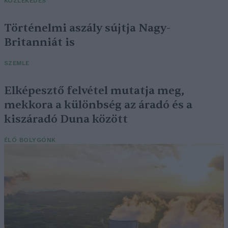
KÖZLEKEDÉS
Történelmi aszály sújtja Nagy-
Britanniát is
SZEMLE
Elképesztő felvétel mutatja meg,
mekkora a különbség az áradó és a
kiszáradó Duna között
ÉLŐ BOLYGÓNK