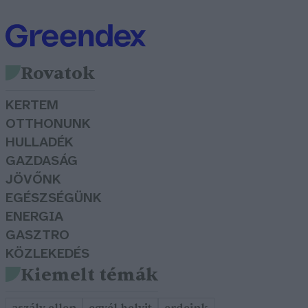
Rovatok
KERTEM
OTTHONUNK
HULLADÉK
GAZDASÁG
JÖVŐNK
EGÉSZSÉGÜNK
ENERGIA
GASZTRO
KÖZLEKEDÉS
Kiemelt témák
aszály ellen
egyél helyit
erdeink