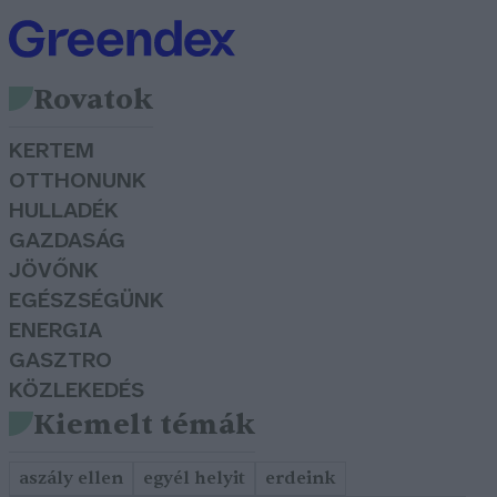
Rovatok
KERTEM
OTTHONUNK
HULLADÉK
GAZDASÁG
JÖVŐNK
EGÉSZSÉGÜNK
ENERGIA
GASZTRO
KÖZLEKEDÉS
Kiemelt témák
aszály ellen
egyél helyit
erdeink