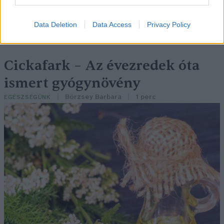
Data Deletion
Data Access
Privacy Policy
Cickafark – Az évezredek óta
ismert gyógynövény
Börzsey Barbara
1 perc
EGÉSZSÉGÜNK