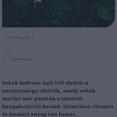
Élő Bolygónk
Greendex
Sokak kedvenc őszi-téli eledele a
narancssárga sütőtök, amely sokak
szerint már pusztán a színével
hangulatjavító hatású. Számtalan vitamin
és ásványi anyag van benne,