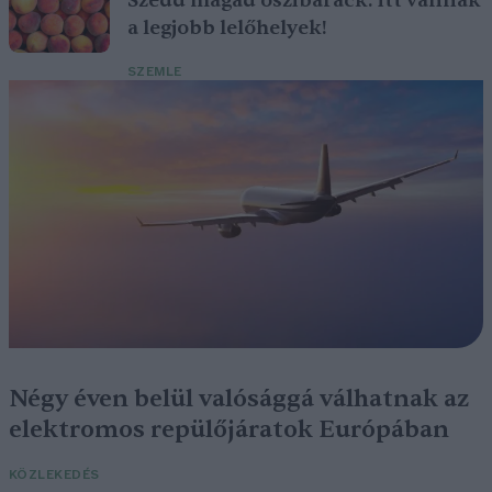
Szedd magad őszibarack: itt vannak
a legjobb lelőhelyek!
SZEMLE
Négy éven belül valósággá válhatnak az
elektromos repülőjáratok Európában
KÖZLEKEDÉS