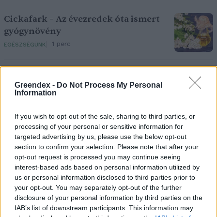
Cickafark – Az évezredek óta ismert
gyógynövény
1 perc
EGÉSZSÉGÜNK
Nem csak növényrajongóknak! – 8
Greendex -
Do Not Process My Personal
arborétum, amelyet érdemes
Information
meglátogatni
5 perc
ÉLŐ BOLYGÓNK
If you wish to opt-out of the sale, sharing to third parties, or
processing of your personal or sensitive information for
targeted advertising by us, please use the below opt-out
Pár éven belül szivacsvárosokká
section to confirm your selection. Please note that after your
opt-out request is processed you may continue seeing
kellene alakítanunk a
interest-based ads based on personal information utilized by
településeinket – Podcast
us or personal information disclosed to third parties prior to
2 perc
PODCAST
your opt-out. You may separately opt-out of the further
disclosure of your personal information by third parties on the
IAB’s list of downstream participants. This information may