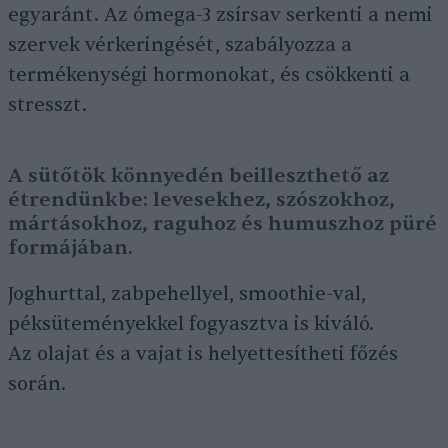
egyaránt. Az ómega-3 zsírsav serkenti a nemi
szervek vérkeringését, szabályozza a
termékenységi hormonokat, és csökkenti a
stresszt.
A sütőtök könnyedén beilleszthető az
étrendünkbe: levesekhez, szószokhoz,
mártásokhoz, raguhoz és humuszhoz püré
formájában.
Joghurttal, zabpehellyel, smoothie-val,
péksüteményekkel fogyasztva is kiváló.
Az olajat és a vajat is helyettesítheti főzés
során.