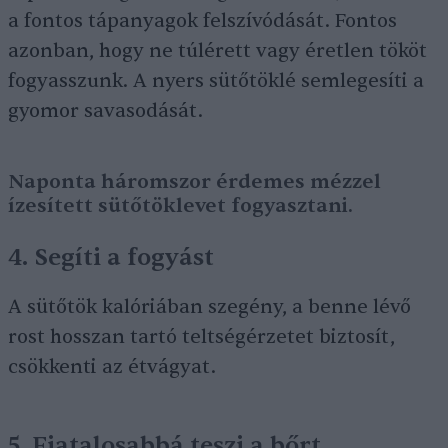
a fontos tápanyagok felszívódását. Fontos
azonban, hogy ne túlérett vagy éretlen tököt
fogyasszunk. A nyers sütőtöklé semlegesíti a
gyomor savasodását.
Naponta háromszor érdemes mézzel
ízesített sütőtöklevet fogyasztani.
4. Segíti a fogyást
A sütőtök kalóriában szegény, a benne lévő
rost hosszan tartó teltségérzetet biztosít,
csökkenti az étvágyat.
5. Fiatalosabbá teszi a bőrt