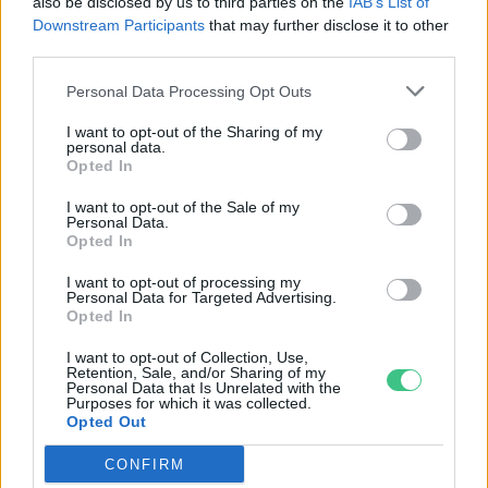
also be disclosed by us to third parties on the
IAB’s List of
Downstream Participants
that may further disclose it to other
third parties.
Personal Data Processing Opt Outs
Holnapután
I want to opt-out of the Sharing of my
personal data.
Opted In
I want to opt-out of the Sale of my
Personal Data.
Opted In
I want to opt-out of processing my
Personal Data for Targeted Advertising.
Opted In
I want to opt-out of Collection, Use,
Retention, Sale, and/or Sharing of my
Personal Data that Is Unrelated with the
„Mindegy már, hogy milyen
A vegetáci
Purposes for which it was collected.
Opted Out
víz, csak víz legyen” |
az ember 
Holnapután
Greendex
29:5
CONFIRM
Greendex
55:58