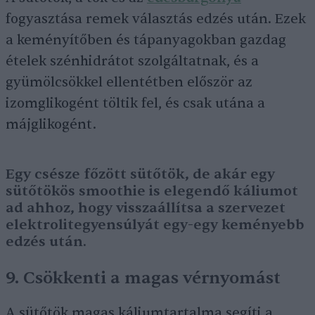
fogyasztása remek választás edzés után. Ezek
a keményítőben és tápanyagokban gazdag
ételek szénhidrátot szolgáltatnak, és a
gyümölcsökkel ellentétben először az
izomglikogént töltik fel, és csak utána a
májglikogént.
Egy csésze főzött sütőtök, de akár egy
sütőtökös smoothie is elegendő káliumot
ad ahhoz, hogy visszaállítsa a szervezet
elektrolitegyensúlyát egy-egy keményebb
edzés után.
9. Csökkenti a magas vérnyomást
A sütőtök magas káliumtartalma segíti a