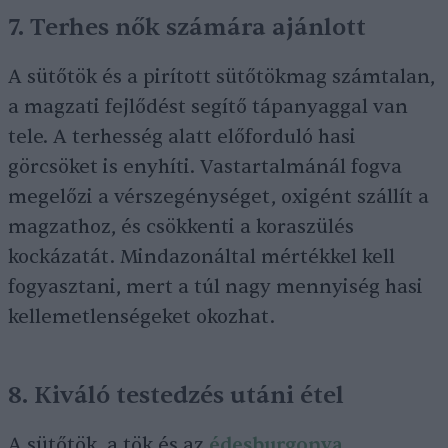
7. Terhes nők számára ajánlott
A sütőtök és a pirított sütőtökmag számtalan,
a magzati fejlődést segítő tápanyaggal van
tele. A terhesség alatt előforduló hasi
görcsöket is enyhíti. Vastartalmánál fogva
megelőzi a vérszegénységet, oxigént szállít a
magzathoz, és csökkenti a koraszülés
kockázatát. Mindazonáltal mértékkel kell
fogyasztani, mert a túl nagy mennyiség hasi
kellemetlenségeket okozhat.
8. Kiváló testedzés utáni étel
A sütőtök, a tök és az
édesburgonya