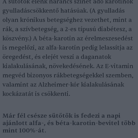
A sütőtök élénk narancs színét adó karotinok
gyulladáscsökkentő hatásúak. (A gyulladás
olyan krónikus betegséghez vezethet, mint a
rák, a szívbetegség, a 2-es típusú diabétesz, a
köszvény.) A béta-karotin az érelmeszesedést
is megelőzi, az alfa-karotin pedig lelassítja az
öregedést, és elejét veszi a daganatok
kialakulásának, növekedésének. Az E-vitamin
megvéd bizonyos rákbetegségekkel szemben,
valamint az Alzheimer-kór kialakulásának
kockázatát is csökkenti.
Már fél csésze sütőtök is fedezi a napi
ajánlott alfa-, és béta-karotin-bevitel több
mint 100%-át.