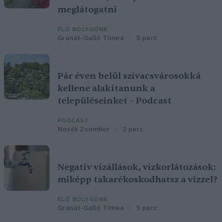
meglátogatni
ÉLŐ BOLYGÓNK
Granát-Galló Tímea
5 perc
Pár éven belül szivacsvárosokká
kellene alakítanunk a
településeinket – Podcast
PODCAST
Novák Zsombor
2 perc
Negatív vízállások, vízkorlátozások:
miképp takarékoskodhatsz a vízzel?
ÉLŐ BOLYGÓNK
Granát-Galló Tímea
5 perc