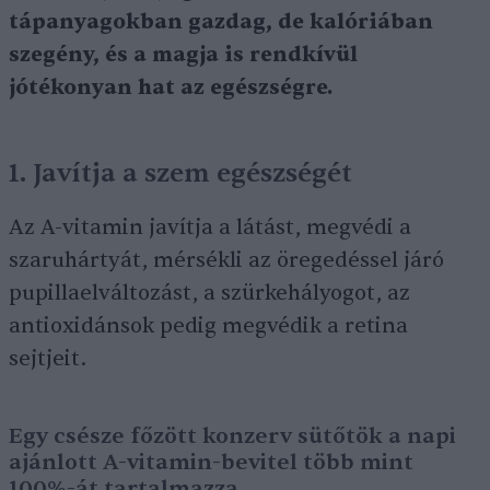
tápanyagokban gazdag, de kalóriában
szegény, és a magja is rendkívül
jótékonyan hat az egészségre.
1. Javítja a szem egészségét
Az A-vitamin javítja a látást, megvédi a
szaruhártyát, mérsékli az öregedéssel járó
pupillaelváltozást, a szürkehályogot, az
antioxidánsok pedig megvédik a retina
sejtjeit.
Egy csésze főzött konzerv sütőtök a napi
ajánlott A-vitamin-bevitel több mint
100%-át tartalmazza.