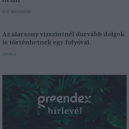
ÉLŐ BOLYGÓNK
Az alacsony vízszintnél durvább dolgok
is történhetnek egy folyóval
SZEMLE