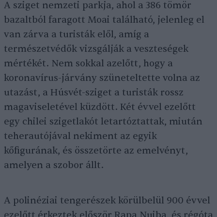
A sziget nemzeti parkja, ahol a 386 tömör
bazaltból faragott Moai található, jelenleg el
van zárva a turisták elől, amíg a
természetvédők vizsgálják a veszteségek
mértékét. Nem sokkal azelőtt, hogy a
koronavírus-járvány szüneteltette volna az
utazást, a Húsvét-sziget a turisták rossz
magaviseletével küzdött. Két évvel ezelőtt
egy chilei szigetlakót letartóztattak, miután
teherautójával nekiment az egyik
kőfigurának, és összetörte az emelvényt,
amelyen a szobor állt.
A polinéziai tengerészek körülbelül 900 évvel
ezelőtt érkeztek először Rapa Nuiba, és régóta