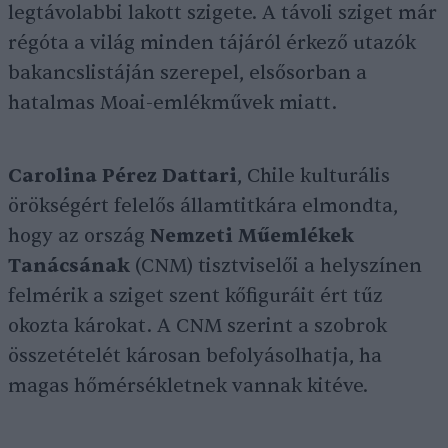
legtávolabbi lakott szigete. A távoli sziget már
régóta a világ minden tájáról érkező utazók
bakancslistáján szerepel, elsősorban a
hatalmas Moai-emlékművek miatt.
Carolina Pérez Dattari
, Chile kulturális
örökségért felelős államtitkára elmondta,
hogy az ország
Nemzeti Műemlékek
Tanácsának
(CNM) tisztviselői a helyszínen
felmérik a sziget szent kőfiguráit ért tűz
okozta károkat. A CNM szerint a szobrok
összetételét károsan befolyásolhatja, ha
magas hőmérsékletnek vannak kitéve.