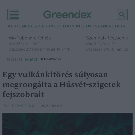
KERTEM
EGÉSZSÉGÜNK
OTTHONUNK
JÖVŐNK
ENERGIA
HULLA
–
–
Ma
Többnyire felhős
Szombat
Részben nap
Max 33° / Min 20°
Max 31° / Min 19°
Csapadék: 25% (0 mm)
Szél: 19 km/h
Csapadék: 5% (0 mm)
Szél: 
időjárási adatok:
Egy vulkánkitörés súlyosan
megrongálta a Húsvét-szigetek
fejszobrait
ÉLŐ BOLYGÓNK
2022.10.09