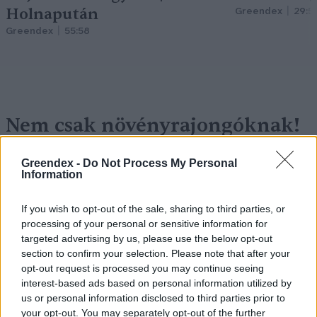
Holnapután
Greendex
29:5
Greendex
55:58
Nem csak növényrajongóknak!
– 8 arborétum, amelyet
Greendex -
Do Not Process My Personal
érdemes meglátogatni
Information
Granát-Galló Tímea
5 perc
ÉLŐ BOLYGÓNK
If you wish to opt-out of the sale, sharing to third parties, or
processing of your personal or sensitive information for
targeted advertising by us, please use the below opt-out
section to confirm your selection. Please note that after your
opt-out request is processed you may continue seeing
interest-based ads based on personal information utilized by
us or personal information disclosed to third parties prior to
your opt-out. You may separately opt-out of the further