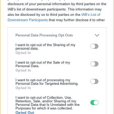
disclosure of your personal information by third parties on the
IAB’s list of downstream participants. This information may
also be disclosed by us to third parties on the
IAB’s List of
Downstream Participants
that may further disclose it to other
third parties.
Personal Data Processing Opt Outs
I want to opt-out of the Sharing of my
personal data.
Opted In
I want to opt-out of the Sale of my
Personal Data.
Opted In
Magyarország tele van gyönyörű növényekkel, így arborétumokkal
I want to opt-out of processing my
is. A jó idő beköszöntével érdemes minél többet felkeresni.
Personal Data for Targeted Advertising.
Opted In
I want to opt-out of Collection, Use,
Születésnapi programokkal várja a
Retention, Sale, and/or Sharing of my
hétvégén a közönséget a 160 éves
Personal Data that Is Unrelated with the
Purposes for which it was collected.
Fővárosi Állatkert
Opted Out