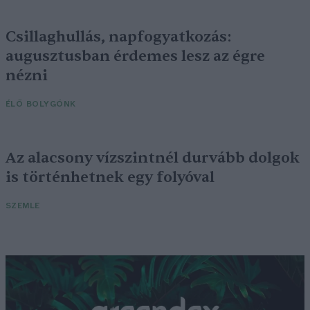
Csillaghullás, napfogyatkozás:
augusztusban érdemes lesz az égre
nézni
ÉLŐ BOLYGÓNK
Az alacsony vízszintnél durvább dolgok
is történhetnek egy folyóval
SZEMLE