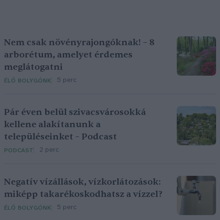
Nem csak növényrajongóknak! – 8
arborétum, amelyet érdemes
meglátogatni
5 perc
ÉLŐ BOLYGÓNK
Pár éven belül szivacsvárosokká
kellene alakítanunk a
településeinket – Podcast
2 perc
PODCAST
Negatív vízállások, vízkorlátozások:
miképp takarékoskodhatsz a vízzel?
5 perc
ÉLŐ BOLYGÓNK