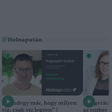
Holnapután
„Mindegy már, hogy milyen
A vegetáci
víz, csak víz legyen” |
az ember 