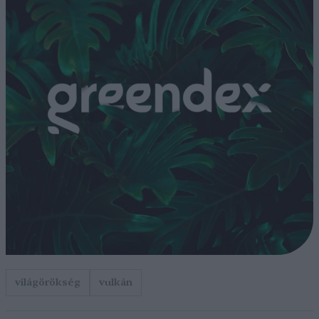
világörökség
vulkán