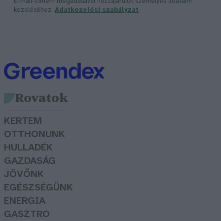
E-mail-címem megadásával hozzájárulok személyes adataim
kezeléséhez.
Adatkezelési szabályzat
Rovatok
KERTEM
OTTHONUNK
HULLADÉK
GAZDASÁG
JÖVŐNK
EGÉSZSÉGÜNK
ENERGIA
GASZTRO