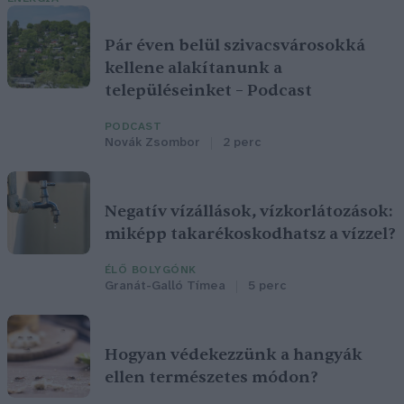
Pár éven belül szivacsvárosokká
kellene alakítanunk a
településeinket – Podcast
PODCAST
Novák Zsombor
2 perc
Negatív vízállások, vízkorlátozások:
miképp takarékoskodhatsz a vízzel?
ÉLŐ BOLYGÓNK
Granát-Galló Tímea
5 perc
Hogyan védekezzünk a hangyák
ellen természetes módon?