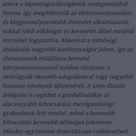
amire a tápanyagszükségletük szempontjából
fontos, így megfékezzük az élelmiszerpazarlást,
és kiegyensúlyozottabb étrendet alkalmazunk,
sokkal több zöldséget és kevesebb állati eredetű
terméket fogyasztva. Másrészt a minőségi
átalakulás nagyobb hatékonyságot jelent, így az
élelmiszerek előállítása kevésbé
környezetszennyező módon történne: a
műtrágyák okosabb adagolásával vagy nagyobb
hozamú növények ültetésével. A szén-dioxid-
árképzés is segíthet a gazdálkodókat az
alacsonyabb kibocsátású mezőgazdasági
gyakorlatok felé terelni, mivel a kevesebb
kibocsátás kevesebb költséget jelentene.
Mindez együttesen drasztikusan csökkentheti