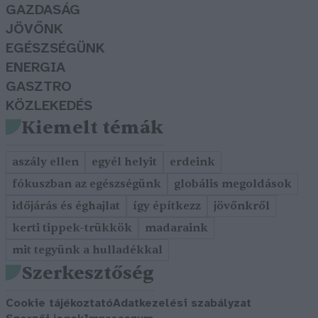
GAZDASÁG
JÖVŐNK
EGÉSZSÉGÜNK
ENERGIA
GASZTRO
KÖZLEKEDÉS
Kiemelt témák
aszály ellen
egyél helyit
erdeink
fókuszban az egészségünk
globális megoldások
időjárás és éghajlat
így építkezz
jövőnkről
kerti tippek-trükkök
madaraink
mit tegyünk a hulladékkal
Szerkesztőség
Cookie tájékoztató
Adatkezelési szabályzat