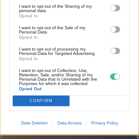
is. A jó idő beköszöntével érdemes minél többet felkeresni.
I want to opt-out of the Sharing of my
personal data.
Opted In
Születésnapi programokkal várja a
I want to opt-out of the Sale of my
hétvégén a közönséget a 160 éves
Personal Data.
Opted In
Fővárosi Állatkert
I want to opt-out of processing my
ÉLŐ BOLYGÓNK
Personal Data for Targeted Advertising.
Opted In
Szedd magad őszibarack: itt vannak
I want to opt-out of Collection, Use,
a legjobb lelőhelyek!
Retention, Sale, and/or Sharing of my
Personal Data that Is Unrelated with the
Purposes for which it was collected.
SZEMLE
Opted Out
CONFIRM
Data Deletion
Data Access
Privacy Policy