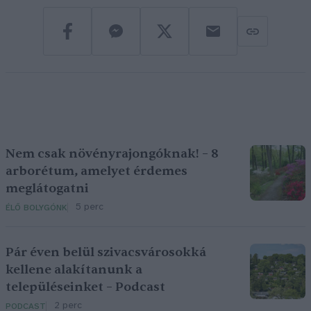
Nem csak növényrajongóknak! – 8
arborétum, amelyet érdemes
meglátogatni
5 perc
ÉLŐ BOLYGÓNK
Pár éven belül szivacsvárosokká
kellene alakítanunk a
településeinket – Podcast
2 perc
PODCAST