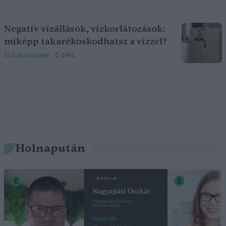
Negatív vízállások, vízkorlátozások:
miképp takarékoskodhatsz a vízzel?
5 perc
ÉLŐ BOLYGÓNK
Holnapután