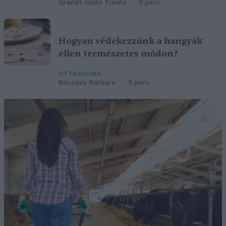
Granát-Galló Tímea
5 perc
Hogyan védekezzünk a hangyák
ellen természetes módon?
OTTHONUNK
Börzsey Barbara
5 perc