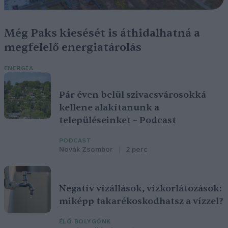
Még Paks kiesését is áthidalhatná a
megfelelő energiatárolás
ENERGIA
Pár éven belül szivacsvárosokká
kellene alakítanunk a
településeinket – Podcast
PODCAST
Novák Zsombor
2 perc
Negatív vízállások, vízkorlátozások:
miképp takarékoskodhatsz a vízzel?
ÉLŐ BOLYGÓNK