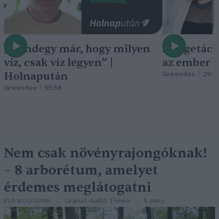
„Mindegy már, hogy milyen
A vegetáci
víz, csak víz legyen” |
az ember 
Holnapután
Greendex
29:5
Greendex
55:58
Nem csak növényrajongóknak!
– 8 arborétum, amelyet
érdemes meglátogatni
Granát-Galló Tímea
5 perc
ÉLŐ BOLYGÓNK