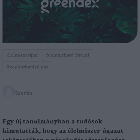
élelmiszeripar
fenntartható étrend
üvegházhatású gáz
Szemle
Egy új tanulmányban a tudósok
kimutatták, hogy az élelmiszer-ágazat