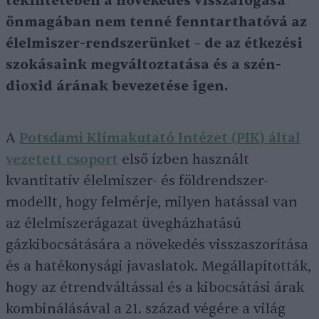
tekintetében a növekedés visszafogása
önmagában nem tenné fenntarthatóvá az
élelmiszer-rendszerünket – de az étkezési
szokásaink megváltoztatása és a szén-
dioxid árának bevezetése igen.
A
Potsdami Klímakutató Intézet (PIK) által
vezetett csoport
első ízben használt
kvantitatív élelmiszer- és földrendszer-
modellt, hogy felmérje, milyen hatással van
az élelmiszerágazat üvegházhatású
gázkibocsátására a növekedés visszaszorítása
és a hatékonysági javaslatok. Megállapították,
hogy az étrendváltással és a kibocsátási árak
kombinálásával a 21. század végére a világ