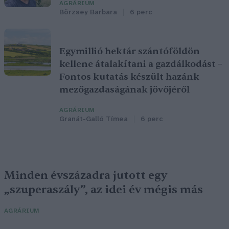
AGRÁRIUM
Börzsey Barbara
6 perc
Egymillió hektár szántóföldön
kellene átalakítani a gazdálkodást –
Fontos kutatás készült hazánk
mezőgazdaságának jövőjéről
AGRÁRIUM
Granát-Galló Tímea
6 perc
Minden évszázadra jutott egy
„szuperaszály”, az idei év mégis más
AGRÁRIUM