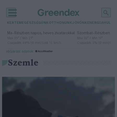
KERTEM
EGÉSZSÉGÜNK
OTTHONUNK
JÖVŐNK
ENERGIA
HULLA
–
–
Ma
Részben napos, heves zivatarokkal
Szombat
Részben na
Max 35° / Min 21°
Max 32° / Min 19°
Csapadék: 49% (0 mm)
Szél: 15 km/h
Csapadék: 5% (0 mm)
Szél:
időjárási adatok:
Szemle