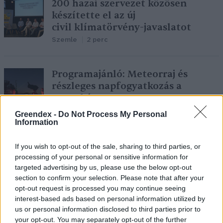
200 hazai szervezet közösen
készítette el az új
civil klímatörvény-javaslatot
Szemle
2 perc
Programajánló: Meteorraj és
részleges napfogyatkozás a
Hortobágyon
Szemle
2 perc
Greendex -
Do Not Process My Personal
Information
Az ifjú petkalózok a hőségben is
If you wish to opt-out of the sale, sharing to third parties, or
helyt álltak
processing of your personal or sensitive information for
targeted advertising by us, please use the below opt-out
Szemle
2 perc
section to confirm your selection. Please note that after your
opt-out request is processed you may continue seeing
interest-based ads based on personal information utilized by
us or personal information disclosed to third parties prior to
your opt-out. You may separately opt-out of the further
Alkalmazkodás a hőséghez: milyen