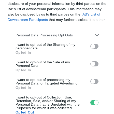
disclosure of your personal information by third parties on the
jövő áll a hazai mezőgazdaság
IAB’s list of downstream participants. This information may
előtt?
also be disclosed by us to third parties on the
IAB’s List of
Szemle
1 perc
Downstream Participants
that may further disclose it to other
third parties.
Personal Data Processing Opt Outs
Tisza-tó: traffipax, jetski-
I want to opt-out of the Sharing of my
personal data.
korlátozás és védett zónák
Opted In
Szemle
2 perc
I want to opt-out of the Sale of my
Personal Data.
Opted In
I want to opt-out of processing my
Tipp: 7+1 hűsítő barlangi
Personal Data for Targeted Advertising.
Opted In
kirándulás Magyarországon
Szemle
5 perc
I want to opt-out of Collection, Use,
Retention, Sale, and/or Sharing of my
Personal Data that Is Unrelated with the
Purposes for which it was collected.
Opted Out