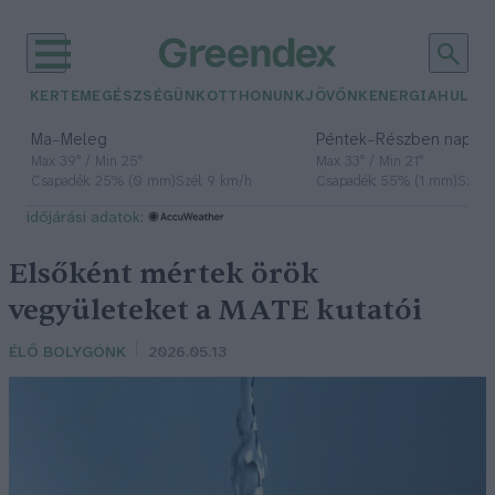
KERTEM
EGÉSZSÉGÜNK
OTTHONUNK
JÖVŐNK
ENERGIA
HULLA
–
–
Ma
Meleg
Péntek
Részben napos, 
Max 39° / Min 25°
Max 33° / Min 21°
Csapadék: 25% (0 mm)
Szél: 9 km/h
Csapadék: 55% (1 mm)
Szél: 
időjárási adatok:
Elsőként mértek örök
vegyületeket a MATE kutatói
ÉLŐ BOLYGÓNK
2026.05.13