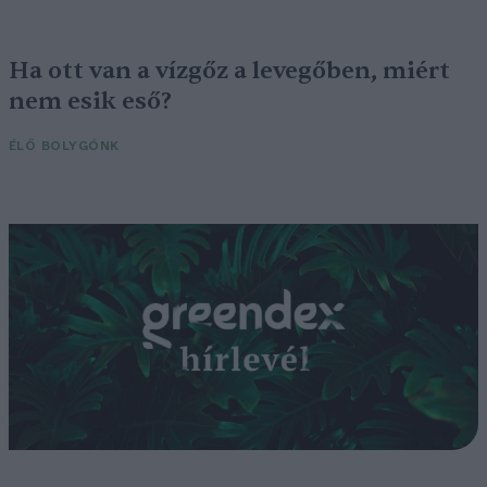
Ha ott van a vízgőz a levegőben, miért
nem esik eső?
ÉLŐ BOLYGÓNK