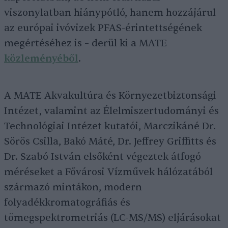
viszonylatban hiánypótló, hanem hozzájárul
az európai ivóvizek PFAS-érintettségének
megértéséhez is – derül ki a MATE
közleményéből
.
A MATE Akvakultúra és Környezetbiztonsági
Intézet, valamint az Élelmiszertudományi és
Technológiai Intézet kutatói, Marczikáné Dr.
Sörös Csilla, Bakó Máté, Dr. Jeffrey Griffitts és
Dr. Szabó István elsőként végeztek átfogó
méréseket a Fővárosi Vízművek hálózatából
származó mintákon, modern
folyadékkromatográfiás és
tömegspektrometriás (LC-MS/MS) eljárásokat