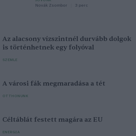
JÖVŐNK
Novák Zsombor
3 perc
Az alacsony vízszintnél durvább dolgok
is történhetnek egy folyóval
SZEMLE
A városi fák megmaradása a tét
OTTHONUNK
Céltáblát festett magára az EU
ENERGIA