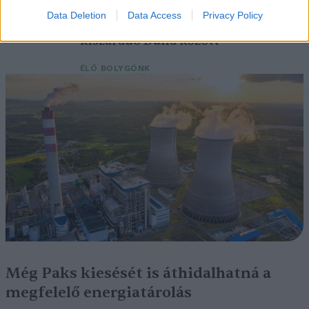
Elképesztő felvétel mutatja meg,
Data Deletion
Data Access
Privacy Policy
mekkora a különbség az áradó és a
kiszáradó Duna között
ÉLŐ BOLYGÓNK
Még Paks kiesését is áthidalhatná a
megfelelő energiatárolás