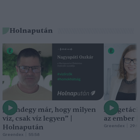
Holnapután
„Mindegy már, hogy milyen
A vegetáci
víz, csak víz legyen” |
az ember 
Holnapután
Greendex
29:5
Greendex
55:58