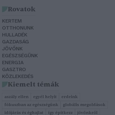
Rovatok
KERTEM
OTTHONUNK
HULLADÉK
GAZDASÁG
JÖVŐNK
EGÉSZSÉGÜNK
ENERGIA
GASZTRO
KÖZLEKEDÉS
Kiemelt témák
aszály ellen
egyél helyit
erdeink
fókuszban az egészségünk
globális megoldások
időjárás és éghajlat
így építkezz
jövőnkről