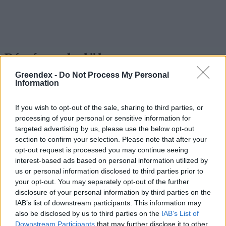
Pár éven belül
szivacsvárosokká kellene
Greendex -
Do Not Process My Personal
Information
alakítanunk a településeinket –
Podcast
If you wish to opt-out of the sale, sharing to third parties, or
processing of your personal or sensitive information for
Novák Zsombor
2 perc
PODCAST
targeted advertising by us, please use the below opt-out
section to confirm your selection. Please note that after your
opt-out request is processed you may continue seeing
interest-based ads based on personal information utilized by
us or personal information disclosed to third parties prior to
your opt-out. You may separately opt-out of the further
disclosure of your personal information by third parties on the
IAB’s list of downstream participants. This information may
also be disclosed by us to third parties on the
IAB’s List of
Downstream Participants
that may further disclose it to other