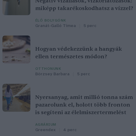
Negatív vízállások, vízkorlátozások:
miképp takarékoskodhatsz a vízzel?
ÉLŐ BOLYGÓNK
Granát-Galló Tímea
5 perc
Hogyan védekezzünk a hangyák
ellen természetes módon?
OTTHONUNK
Börzsey Barbara
5 perc
Nyersanyag, amit millió tonna szám
pazarolunk el, holott több fronton
is segíteni az élelmiszertermelést
AGRÁRIUM
Greendex
4 perc