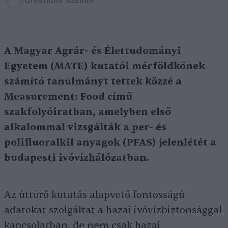
Greendex Szemle
A Magyar Agrár- és Élettudományi
Egyetem (MATE) kutatói mérföldkőnek
számító tanulmányt tettek közzé a
Measurement: Food című
szakfolyóiratban, amelyben első
alkalommal vizsgálták a per- és
polifluoralkil anyagok (PFAS) jelenlétét a
budapesti ivóvízhálózatban.
Az úttörő kutatás alapvető fontosságú
adatokat szolgáltat a hazai ivóvízbiztonsággal
kapcsolatban, de nem csak hazai