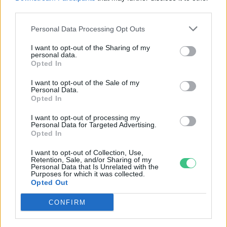
third parties.
Personal Data Processing Opt Outs
I want to opt-out of the Sharing of my
personal data.
Opted In
I want to opt-out of the Sale of my
Personal Data.
Opted In
I want to opt-out of processing my
Personal Data for Targeted Advertising.
Opted In
Szöllősi Gáborral, a Gardenfutura ügyvezetőjével beszélgettünk.
I want to opt-out of Collection, Use,
Retention, Sale, and/or Sharing of my
Personal Data that Is Unrelated with the
Történelmi aszály sújtja Nagy-
Purposes for which it was collected.
Opted Out
Britanniát is
CONFIRM
SZEMLE