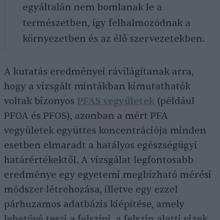
egyáltalán nem bomlanak le a
természetben, így felhalmozódnak a
környezetben és az élő szervezetekben.
A kutatás eredményei rávilágítanak arra,
hogy a vizsgált mintákban kimutathatók
voltak bizonyos
PFAS vegyületek
(például
PFOA és PFOS), azonban a mért PFA
vegyületek együttes koncentrációja minden
esetben elmaradt a hatályos egészségügyi
határértékektől. A vizsgálat legfontosabb
eredménye egy egyetemi megbízható mérési
módszer létrehozása, illetve egy ezzel
párhuzamos adatbázis kiépítése, amely
lehetővé teszi a felszíni, a felszín alatti vizek