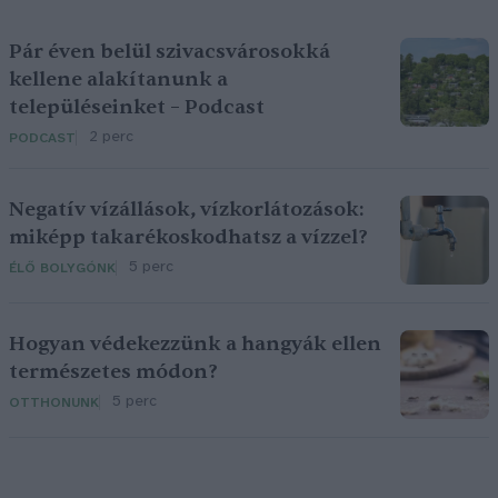
Pár éven belül szivacsvárosokká
kellene alakítanunk a
településeinket – Podcast
2 perc
PODCAST
Negatív vízállások, vízkorlátozások:
miképp takarékoskodhatsz a vízzel?
5 perc
ÉLŐ BOLYGÓNK
Hogyan védekezzünk a hangyák ellen
természetes módon?
5 perc
OTTHONUNK