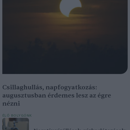
Csillaghullás, napfogyatkozás:
augusztusban érdemes lesz az égre
nézni
ÉLŐ BOLYGÓNK