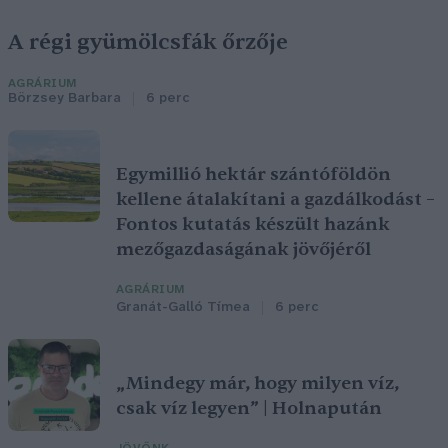
A régi gyümölcsfák őrzője
AGRÁRIUM
Börzsey Barbara
6 perc
Egymillió hektár szántóföldön
kellene átalakítani a gazdálkodást –
Fontos kutatás készült hazánk
mezőgazdaságának jövőjéről
AGRÁRIUM
Granát-Galló Tímea
6 perc
„Mindegy már, hogy milyen víz,
csak víz legyen” | Holnapután