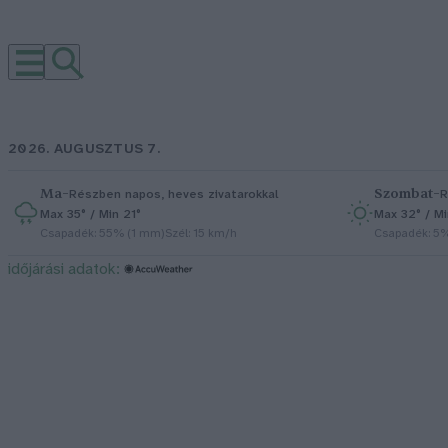
2026. AUGUSZTUS 7.
Ma
–
Szombat
–
Részben napos, heves zivatarokkal
R
Max 35° / Min 21°
Max 32° / Mi
Csapadék: 55% (1 mm)
Szél: 15 km/h
Csapadék: 5
időjárási adatok: