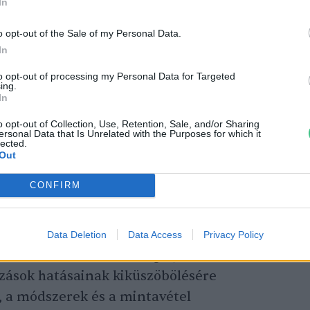
In
asági kultúrákban számos rovarkártevő
o opt-out of the Sale of my Personal Data.
i. Ugyanakkor, mint rámutattak, az
In
opulációváltozásai más rovarokhoz képest
to opt-out of processing my Personal Data for Targeted
tatottak, és ebben az esetben sem
ing.
In
 a globális klímaváltozásra vagy a helyi
thetők-e vissza. E kérdésre kereste a
o opt-out of Collection, Use, Retention, Sale, and/or Sharing
ersonal Data that Is Unrelated with the Purposes for which it
i Intézetének (NÖVI) Samu Ferenc vezette
lected.
Out
let Táj és Természetvédelmi Ökológiai
val.
CONFIRM
 a 23 évvel ezelőtti vizsgálatot egy
Data Deletion
Data Access
Privacy Policy
cernaföldön és füves szegélyében
ozások hatásainak kiküszöbölésére
k, a módszerek és a mintavétel