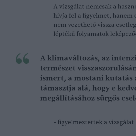
A vizsgálat nemcsak a haszn
hívja fel a figyelmet, hanem 
nem vezethető vissza esetle
léptékű folyamatok leképező
A klímaváltozás, az intenzí
természet visszaszorulásá
ismert, a mostani kutatás
támasztja alá, hogy e ked
megállításához sürgős cse
– figyelmeztettek a vizsgála