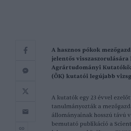
A hasznos pókok mezőgazda
jelentős visszaszorulására 
Agrártudományi Kutatóköz
(ÖK) kutatói legújabb vizs
A kutatók egy 23 évvel ezelő
tanulmányozták a mezőgazda
állományainak hosszú távú v
bemutató publikáció a Scien