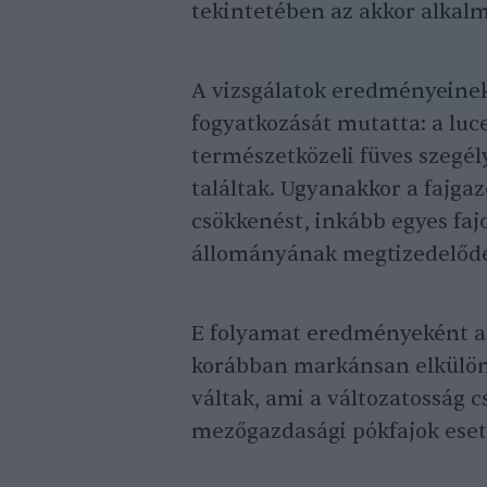
tekintetében az akkor alkalm
A vizsgálatok eredményeinek
fogyatkozását mutatta: a luc
természetközeli füves szegé
találtak. Ugyanakkor a fajga
csökkenést, inkább egyes fajo
állományának megtizedelődés
E folyamat eredményeként a 
korábban markánsan elkülön
váltak, ami a változatosság c
mezőgazdasági pókfajok eseté