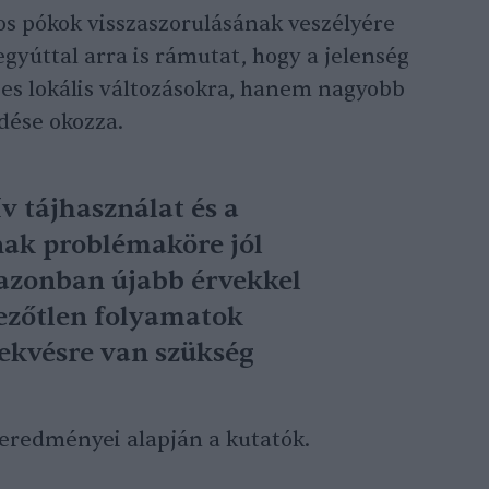
os pókok visszaszorulásának veszélyére
egyúttal arra is rámutat, hogy a jelenség
ges lokális változásokra, hanem nagyobb
dése okozza.
v tájhasználat és a
nak problémaköre jól
 azonban újabb érvekkel
vezőtlen folyamatok
lekvésre van szükség
t eredményei alapján a kutatók.