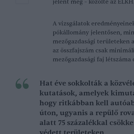
jelent meg – közölte az ELKH
A vizsgálatok eredményeinek
pókállomány jelentősen, min
mezőgazdasági területeken a
az összfajszám csak minimál
mezőgazdasági faj létszáma 
Hat éve sokkolták a közvé
kutatások, amelyek kimuta
hogy ritkábban kell autóa
úton, ugyanis a repülő ro
alatt 75 százalékkal csökk
védett területeken