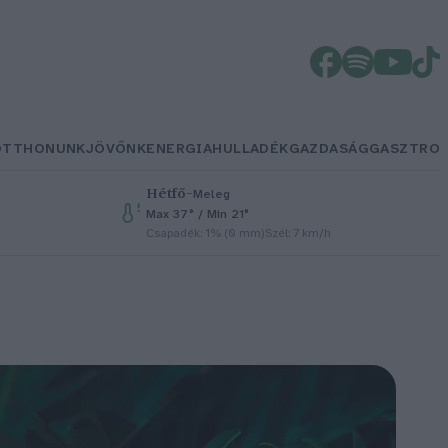
OTTHONUNK
JÖVŐNK
ENERGIA
HULLADÉK
GAZDASÁG
GASZTRO
Hétfő
–
Meleg
Max 37° / Min 21°
Csapadék: 1% (0 mm)
Szél: 7 km/h