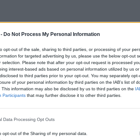
 -
Do Not Process My Personal Information
apokalipszisnek” is nevezett jelenség
to opt-out of the sale, sharing to third parties, or processing of your per
gálat is megerősítette.
formation for targeted advertising by us, please use the below opt-out s
r selection. Please note that after your opt-out request is processed y
eing interest-based ads based on personal information utilized by us or
disclosed to third parties prior to your opt-out. You may separately opt-
 éppen óriási biomasszájuk és
losure of your personal information by third parties on the IAB’s list of
erepet játszanak a földi bioszféra
. This information may also be disclosed by us to third parties on the
IA
Participants
that may further disclose it to other third parties.
koszisztéma-szolgáltatások révén az
ában is, elég csak a beporzásra vagy a
en játszott szerepükre gondolni – emelték
l Data Processing Opt Outs
o opt-out of the Sharing of my personal data.