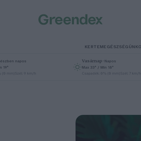
KERTEM
EGÉSZSÉGÜNK
Vasárnap
–
észben napos
Napos
n 19°
Max 33° / Min 18°
% (0 mm)
Szél: 9 km/h
Csapadék: 0% (0 mm)
Szél: 7 km/h