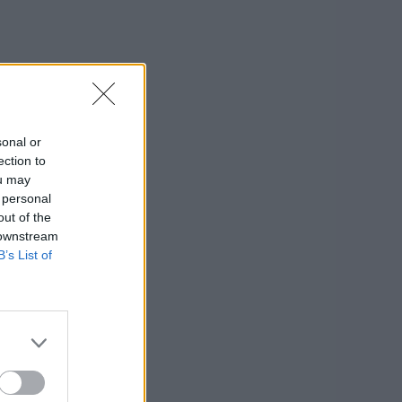
sonal or
ection to
ou may
 personal
out of the
 downstream
B’s List of