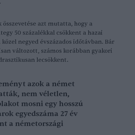
.
 összevetése azt mutatta, hogy a
tegy 50 százalékkal csökkent a hazai
 közel negyed évszázados időtávban. Bár
isan változott, számos korábban gyakori
drasztikusan lecsökkent.
leményt azok a német
tták, nem véletlen,
blakot mosni egy hosszú
varok egyedszáma 27 év
ent a németországi