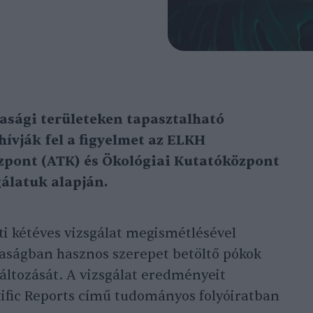
sági területeken tapasztalható
hívják fel a figyelmet az ELKH
pont (ATK) és Ökológiai Kutatóközpont
gálatuk alapján.
tti kétéves vizsgálat megismétlésével
ságban hasznos szerepet betöltő pókok
áltozását. A vizsgálat eredményeit
tific Reports című tudományos folyóiratban