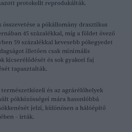
azott protokollt reprodukálták.
 összevetése a pókállomány drasztikus
ernában 45 százalékkal, míg a földet övező
lyben 59 százalékkal kevesebb pókegyedet
zdagságot illetően csak minimális
k kicserélődését és sok gyakori faj
ét tapasztalták.
természetközeli és az agrárélőhelyek
ült pókközösségei mára hasonlóbbá
sökkenését jelzi, különösen a hálóépítő
ben – írták.