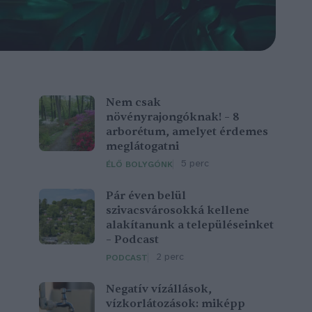
Nem csak
növényrajongóknak! – 8
arborétum, amelyet érdemes
meglátogatni
5 perc
ÉLŐ BOLYGÓNK
Pár éven belül
szivacsvárosokká kellene
alakítanunk a településeinket
– Podcast
2 perc
PODCAST
Negatív vízállások,
vízkorlátozások: miképp