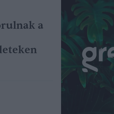
orulnak a
leteken