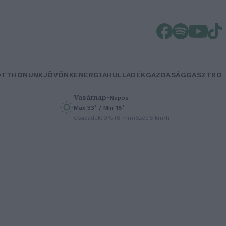
OTTHONUNK
JÖVŐNK
ENERGIA
HULLADÉK
GAZDASÁG
GASZTRO
Vasárnap
–
Napos
Max 33° / Min 18°
h
Csapadék: 0% (0 mm)
Szél: 6 km/h