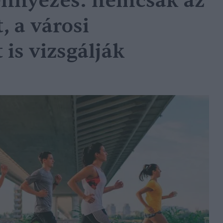
ennyezés: nemcsak az
, a városi
is vizsgálják