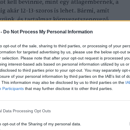
ot kell bevinnie, mint egy átlagembernek, a
dig akár 12–13-szoros is lehet. Bármi, amit
egzünk, és tartalmaz környezetszennyező
ben érintheti a sportolókat. Ez a kiindulási
 -
Do Not Process My Personal Information
to opt-out of the sale, sharing to third parties, or processing of your per
formation for targeted advertising by us, please use the below opt-out s
r selection. Please note that after your opt-out request is processed y
eing interest-based ads based on personal information utilized by us or
disclosed to third parties prior to your opt-out. You may separately opt-
losure of your personal information by third parties on the IAB’s list of
. This information may also be disclosed by us to third parties on the
IA
Participants
that may further disclose it to other third parties.
l Data Processing Opt Outs
o opt-out of the Sharing of my personal data.