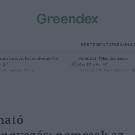
KERTEM
EGÉSZSÉGÜNK
Szombat
–
szben napos, heves zivatarokkal
Többnyire napos
n 21°
Max 31° / Min 19°
5% (1 mm)
Szél: 11 km/h
Csapadék: 5% (0 mm)
Szél: 9 km/
ható