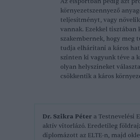
Az élsportban pedig azt pr
környezetszennyező anyago
teljesítményt, vagy növelik
vannak. Ezekkel tisztában 
szakembernek, hogy meg tu
tudja elhárítani a káros h
szinten ki vagyunk téve a 
olyan helyszíneket választ
csökkentik a káros környez
Dr. Szikra Péter
a Testnevelési E
aktív vitorlázó. Eredetileg földr
diplomázott az ELTE-n, majd okl