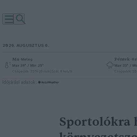
2026. AUGUSZTUS 6.
Ma
–
Péntek
–
Meleg
Ré
Max 39° / Min 25°
Max 33° / Mi
Csapadék: 25% (0 mm)
Szél: 9 km/h
Csapadék: 5
időjárási adatok:
Sportolókra 