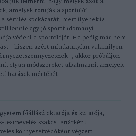
óbáljuk felmérni, hogy melyek azok a
k, amelyek rontják a sportolói
 a sérülés kockázatát, mert ilyenek is
kell lennie egy jó sporttudományi
dja védeni a sportolóját. Ha pedig már nem
atást – hiszen azért mindannyian valamilyen
környezetszennyezésnek –, akkor próbáljon
ani, olyan módszereket alkalmazni, amelyek
eti hatások mértékét.
gyetem főállású oktatója és kutatója,
ajz–testnevelés szakos tanárként
eveles környezetvédőként végzett