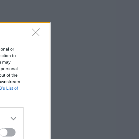
sonal or
ection to
ou may
 personal
out of the
 downstream
B’s List of