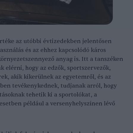
téke az utóbbi évtizedekben jelentősen
asználás és az ehhez kapcsolódó káros
környezetszennyező anyag is. Itt a tanszéken
k elérni, hogy az edzők, sportszervezők,
k, akik kikerülnek az egyetemről, és az
ben tevékenykednek, tudjanak arról, hogy
ásoknak tehetik ki a sportolókat, a
 esetben például a versenyhelyszínen lévő