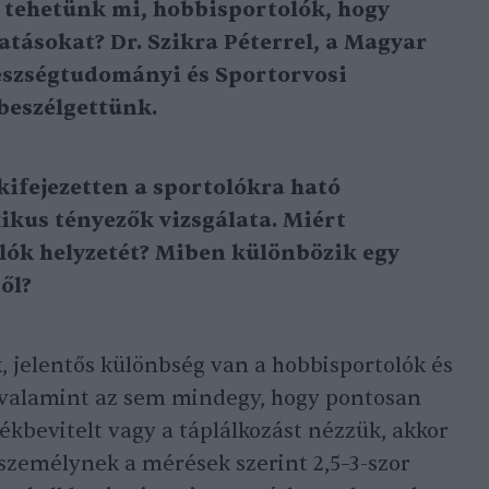
 tehetünk mi, hobbisportolók, hogy
atásokat? Dr. Szikra Péterrel, a Magyar
észségtudományi és Sportorvosi
beszélgettünk.
kifejezetten a sportolókra ható
ikus tényezők vizsgálata. Miért
olók helyzetét? Miben különbözik egy
ől?
 jelentős különbség van a hobbisportolók és
, valamint az sem mindegy, hogy pontosan
ékbevitelt vagy a táplálkozást nézzük, akkor
 személynek a mérések szerint 2,5–3-szor