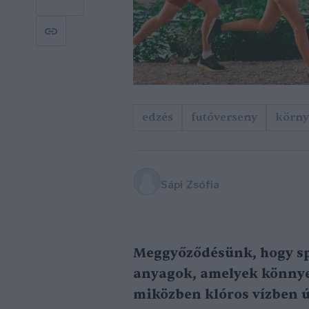
edzés
futóverseny
körny
Sápi Zsófia
Meggyőződésünk, hogy sp
anyagok, amelyek könnye
miközben klóros vízben ú