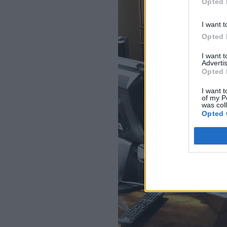
Opted 
I want t
Opted 
I want 
Advertis
Opted 
I want t
of my P
was col
Opted 