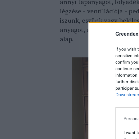
annyi tápanyagot, folyadék
légzése – ventillációja – pe
iszunk, eszünk vagy belél
anyagot, az ennyivel erőseb
Greendex
alap.
If you wish 
sensitive in
confirm you
continue se
information 
further disc
participants
Downstream 
Persona
I want t