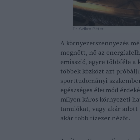
Dr. Szikra Péter
A környezetszennyezés mér
megnőtt, nő az energiafelh
emisszió, egyre többféle a 
többek közközt azt próbálju
sporttudományi szakembere
egészséges életmód érdeké
milyen káros környezeti hat
tanulókat, vagy akár adott
akár több tízezer nézőt.