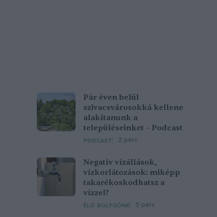
Pár éven belül
szivacsvárosokká kellene
alakítanunk a
településeinket – Podcast
2 perc
PODCAST
Negatív vízállások,
vízkorlátozások: miképp
takarékoskodhatsz a
vízzel?
5 perc
ÉLŐ BOLYGÓNK