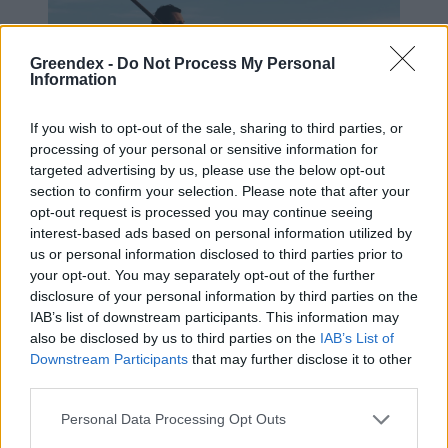
Greendex -
Do Not Process My Personal
Information
If you wish to opt-out of the sale, sharing to third parties, or
processing of your personal or sensitive information for
targeted advertising by us, please use the below opt-out
Evezés után is érdemes lefürdeni.
section to confirm your selection. Please note that after your
Kép: pexels
opt-out request is processed you may continue seeing
interest-based ads based on personal information utilized by
us or personal information disclosed to third parties prior to
Alg
ák
your opt-out. You may separately opt-out of the further
disclosure of your personal information by third parties on the
Meleg időben nem ismeretlen jelenség az
IAB’s list of downstream participants. This information may
also be disclosed by us to third parties on the
IAB’s List of
algák
felbukkanása
sem, amelyek a
Downstream Participants
that may further disclose it to other
cianobaktériumoknak köszönhetően jelennek
third parties.
meg az állóvizek felszínén. Általában
Personal Data Processing Opt Outs
bőrkiütést és gyomorrontást okoznak,