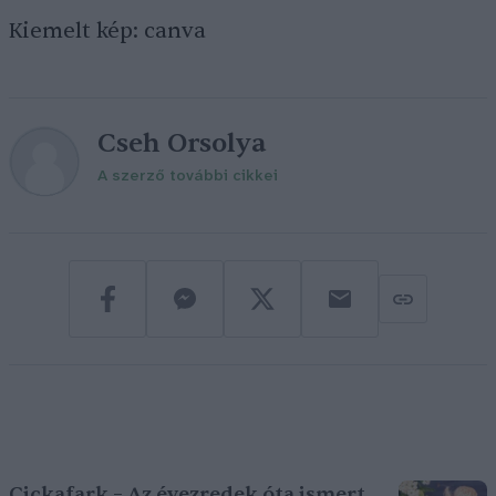
Kiemelt kép: canva
Cseh Orsolya
A szerző további cikkei
Cickafark – Az évezredek óta ismert