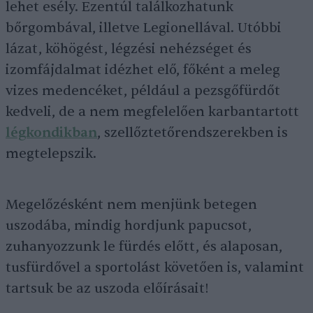
lehet esély. Ezentúl találkozhatunk
bőrgombával, illetve Legionellával. Utóbbi
lázat, köhögést, légzési nehézséget és
izomfájdalmat idézhet elő, főként a meleg
vizes medencéket, például a pezsgőfürdőt
kedveli, de a nem megfelelően karbantartott
légkondikban
, szellőztetőrendszerekben is
megtelepszik.
Megelőzésként nem menjünk betegen
uszodába, mindig hordjunk papucsot,
zuhanyozzunk le fürdés előtt, és alaposan,
tusfürdővel a sportolást követően is, valamint
tartsuk be az uszoda előírásait!