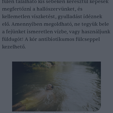
fülén található kis sebeken keresztül képesek
megfertőzni a hallószervünket, és
kellemetlen viszketést, gyulladást idéznek
elő. Amennyiben megoldható, ne tegyük bele
a fejünket ismeretlen vízbe, vagy használjunk
füldugót! A kór antibiotikumos fülcseppel
kezelhető.