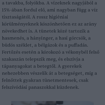
a tavakba, folyókba. A vizeknek nagyjából a
15%-ában fordul elő, ami nagyban függ a víz
tisztaságától. A rossz higiéniai
körülményeknek köszönhetően ez az arány
növekedhet is. A tünetek közé tartozik a
hasmenés, a hányinger, a hasi görcsök, a
büdös széklet, a bélgázok és a puffadás.
Fertőzés esetén a kórokozó a vékonybél felső
szakaszán telepszik meg, és elszívja a
tápanyagokat a betegtől. A gyerekek
nehezebben vészelik át a betegséget, míg a
felnőttek gyakran tünetmentesek, csak
felszívódási panaszokkal küzdenek.