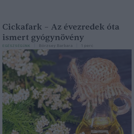
Cickafark – Az évezredek óta
ismert gyógynövény
Börzsey Barbara
1 perc
EGÉSZSÉGÜNK