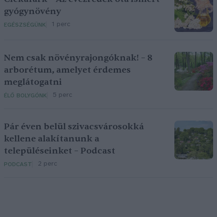
gyógynövény
1 perc
EGÉSZSÉGÜNK
Nem csak növényrajongóknak! – 8
arborétum, amelyet érdemes
meglátogatni
5 perc
ÉLŐ BOLYGÓNK
Pár éven belül szivacsvárosokká
kellene alakítanunk a
településeinket – Podcast
2 perc
PODCAST