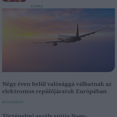
SZEMLE
Négy éven belül valósággá válhatnak az
elektromos repülőjáratok Európában
KÖZLEKEDÉS
Történelmi aszály sújtja Nagy-