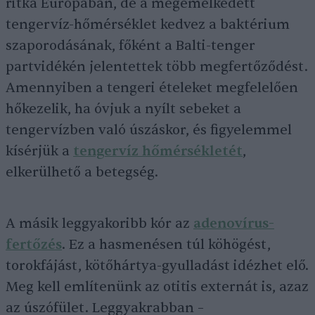
ritka Európában, de a megemelkedett
tengervíz-hőmérséklet kedvez a baktérium
szaporodásának, főként a Balti-tenger
partvidékén jelentettek több megfertőződést.
Amennyiben a tengeri ételeket megfelelően
hőkezelik, ha óvjuk a nyílt sebeket a
tengervízben való úszáskor, és figyelemmel
kísérjük a
tengervíz hőmérsékletét
,
elkerülhető a betegség.
A másik leggyakoribb kór az
adenovírus-
fertőzés
. Ez a hasmenésen túl köhögést,
torokfájást, kötőhártya-gyulladást idézhet elő.
Meg kell említenünk az otitis externát is, azaz
az úszófület. Leggyakrabban –