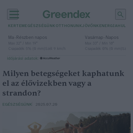
KERTEM
EGÉSZSÉGÜNK
OTTHONUNK
JÖVŐNK
ENERGIA
HULLA
–
–
Ma
Részben napos
Vasárnap
Napos
Max 32° / Min 19°
Max 33° / Min 18°
Csapadék: 5% (0 mm)
Szél: 9 km/h
Csapadék: 0% (0 mm)
Szél: 
időjárási adatok:
Milyen betegségeket kaphatunk
el az élővizekben vagy a
strandon?
EGÉSZSÉGÜNK
2025.07.20