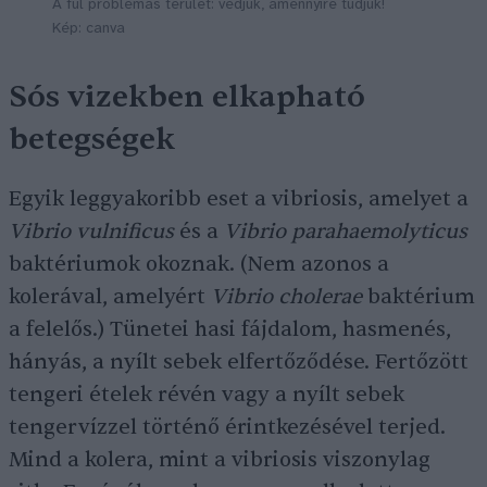
A fül problémás terület: védjük, amennyire tudjuk!
Kép: canva
Sós vizekben elkapható
betegségek
Egyik leggyakoribb eset a vibriosis, amelyet a
Vibrio vulnificus
és a
Vibrio parahaemolyticus
baktériumok okoznak. (Nem azonos a
kolerával, amelyért
Vibrio cholerae
baktérium
a felelős.) Tünetei hasi fájdalom, hasmenés,
hányás, a nyílt sebek elfertőződése. Fertőzött
tengeri ételek révén vagy a nyílt sebek
tengervízzel történő érintkezésével terjed.
Mind a kolera, mint a vibriosis viszonylag