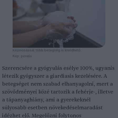
Kézmosással több betegség is kivédhető.
Kép: pexels
Szerencsére a gyógyulás esélye 100%, ugyanis
létezik gyógyszer a giardiasis kezelésére. A
betegséget nem szabad elhanyagolni, mert a
szövődményei közé tartozik a fehérje-, illetve
a tápanyaghiány, ami a gyerekeknél
súlyosabb esetben növekedéselmaradást
idézhet elő. Megelőzni folytonos