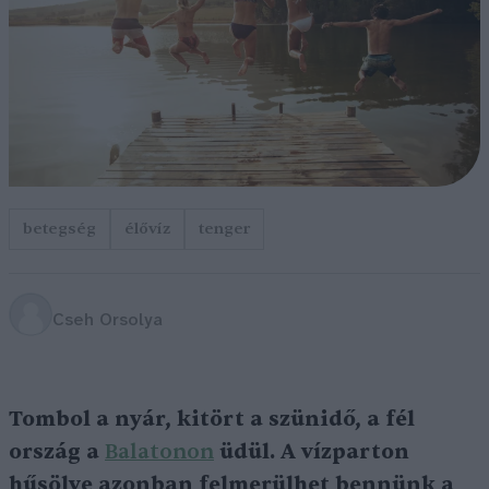
betegség
élővíz
tenger
Cseh Orsolya
Tombol a nyár, kitört a szünidő, a fél
ország a
Balatonon
üdül. A vízparton
hűsölve azonban felmerülhet bennünk a