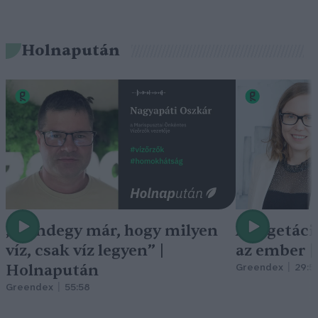
Holnapután
„Mindegy már, hogy milyen
A vegetáci
víz, csak víz legyen” |
az ember 
Holnapután
Greendex
29:5
Greendex
55:58