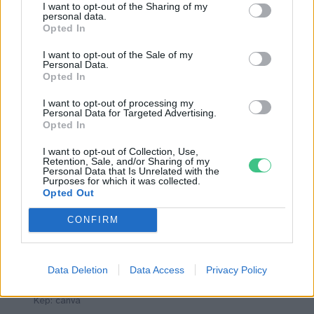
I want to opt-out of the Sharing of my
súlyosabb esetben allergiás reakciót, amely
personal data.
Opted In
során nehézlégzés léphet fel. Az algás víz
főként a
kutyákra
jelent nagy veszélyt, így a
I want to opt-out of the Sale of my
Personal Data.
megelőzés érdekében javasoljuk, hogy az
Opted In
algásodásra hajlamos vizeket kerüljük el.
I want to opt-out of processing my
Personal Data for Targeted Advertising.
Opted In
I want to opt-out of Collection, Use,
Retention, Sale, and/or Sharing of my
Personal Data that Is Unrelated with the
Purposes for which it was collected.
Opted Out
CONFIRM
Data Deletion
Data Access
Privacy Policy
Az algás víz a kutyákra különösen veszélyes.
Kép: canva