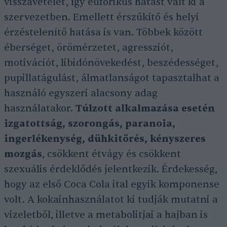
visszavételét, így euforikus hatást vált ki a
szervezetben. Emellett érszűkítő és helyi
érzéstelenítő hatása is van. Többek között
éberséget, örömérzetet, agressziót,
motivációt, libidónövekedést, beszédességet,
pupillatágulást, álmatlanságot tapasztalhat a
használó egyszeri alacsony adag
használatakor.
Túlzott alkalmazása esetén
izgatottság, szorongás, paranoia,
ingerlékenység, dühkitörés, kényszeres
mozgás
, csökkent étvágy és csökkent
szexuális érdeklődés jelentkezik. Érdekesség,
hogy az első Coca Cola ital egyik komponense
volt. A kokainhasználatot ki tudják mutatni a
vizeletből, illetve a metabolitjai a hajban is