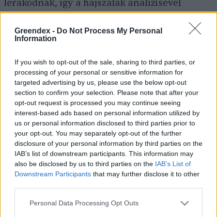
lerakódnak, így a hajszálak analízisével
kimutatható, hogy az illető használta-e a
drogot. Ha valaki terhesség alatt kokainozik,
Greendex -
Do Not Process My Personal
Information
akkor az újszülött hajából kimutatható az
abúzus.
If you wish to opt-out of the sale, sharing to third parties, or
processing of your personal or sensitive information for
targeted advertising by us, please use the below opt-out
section to confirm your selection. Please note that after your
A nyári drogos buliknak
opt-out request is processed you may continue seeing
interest-based ads based on personal information utilized by
novemberig érződik a hatása
us or personal information disclosed to third parties prior to
your opt-out. You may separately opt-out of the further
disclosure of your personal information by third parties on the
A kábítószerek fogyasztása a szennyvizek
IAB’s list of downstream participants. This information may
elemzésével, a vizelet és a nyál vizsgálatával
also be disclosed by us to third parties on the
IAB’s List of
Downstream Participants
that may further disclose it to other
nyomon követhető. Kimutathatók a drogok
third parties.
maradványai, bomlástermékei. Egyelőre még
Personal Data Processing Opt Outs
kevés kutatás jelent meg a témában, de a vízi