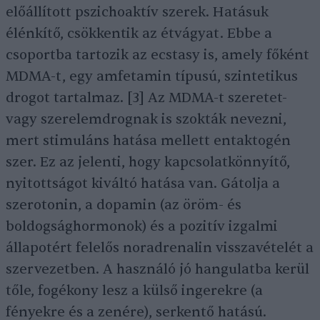
előállított pszichoaktív szerek. Hatásuk
élénkítő, csökkentik az étvágyat. Ebbe a
csoportba tartozik az ecstasy is, amely főként
MDMA-t, egy amfetamin típusú, szintetikus
drogot tartalmaz. [3] Az MDMA-t szeretet-
vagy szerelemdrognak is szokták nevezni,
mert stimuláns hatása mellett entaktogén
szer. Ez az jelenti, hogy kapcsolatkönnyítő,
nyitottságot kiváltó hatása van. Gátolja a
szerotonin, a dopamin (az öröm- és
boldogsághormonok) és a pozitív izgalmi
állapotért felelős noradrenalin visszavételét a
szervezetben. A használó jó hangulatba kerül
tőle, fogékony lesz a külső ingerekre (a
fényekre és a zenére), serkentő hatású.