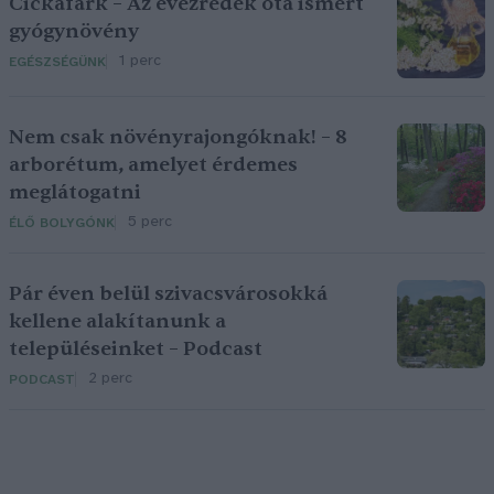
Cickafark – Az évezredek óta ismert
gyógynövény
1 perc
EGÉSZSÉGÜNK
Nem csak növényrajongóknak! – 8
arborétum, amelyet érdemes
meglátogatni
5 perc
ÉLŐ BOLYGÓNK
Pár éven belül szivacsvárosokká
kellene alakítanunk a
településeinket – Podcast
2 perc
PODCAST