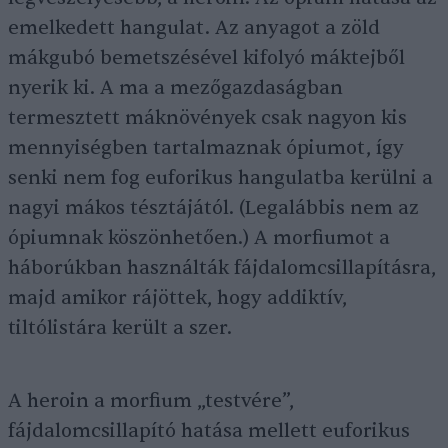
emelkedett hangulat. Az anyagot a zöld
mákgubó bemetszésével kifolyó máktejből
nyerik ki. A ma a mezőgazdaságban
termesztett máknövények csak nagyon kis
mennyiségben tartalmaznak ópiumot, így
senki nem fog euforikus hangulatba kerülni a
nagyi mákos tésztájától. (Legalábbis nem az
ópiumnak köszönhetően.) A morfiumot a
háborúkban használták fájdalomcsillapításra,
majd amikor rájöttek, hogy addiktív,
tiltólistára került a szer.
A heroin a morfium „testvére”,
fájdalomcsillapító hatása mellett euforikus