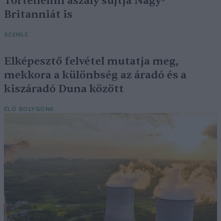
Történelmi aszály sújtja Nagy-
Britanniát is
SZEMLE
Elképesztő felvétel mutatja meg,
mekkora a különbség az áradó és a
kiszáradó Duna között
ÉLŐ BOLYGÓNK