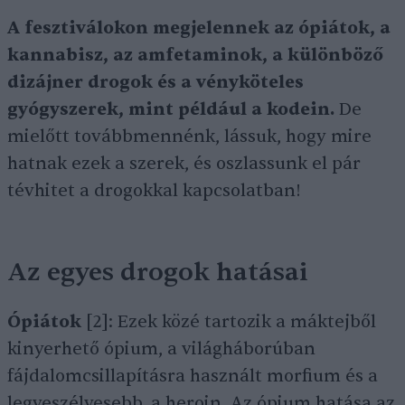
A fesztiválokon megjelennek az ópiátok, a
kannabisz, az amfetaminok, a különböző
dizájner drogok és a vényköteles
gyógyszerek, mint például a kodein.
De
mielőtt továbbmennénk, lássuk, hogy mire
hatnak ezek a szerek, és oszlassunk el pár
tévhitet a drogokkal kapcsolatban!
Az egyes drogok hatásai
Ópiátok
[2]: Ezek közé tartozik a máktejből
kinyerhető ópium, a világháborúban
fájdalomcsillapításra használt morfium és a
legveszélyesebb, a heroin. Az ópium hatása az