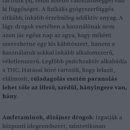
tartozik [4], tehát kisebb valószínűséggel vált
ki függőséget. A fizikális gyógyszerfüggés
ritkább, inkább érzelmileg addiktív anyag. A
lágy drogok esetében a használónak nem
azon jár egész nap az agya, hogy miként
szerezhetne egy kis kábítószert, hanem a
használatuk sokkal inkább alkalomszerű,
véletlenszerű. Legfőbb pszichoaktív alkaloidja
a THC. Hatásai közé tartozik, hogy lelazít,
elálmosít,
túladagolás esetén paranoiás
lehet tőle az illető, szédül, hányingere van,
hány
.
Amfetaminok, dizájner drogok
: Izgatják a
központi idegrendszert, szintetikusan