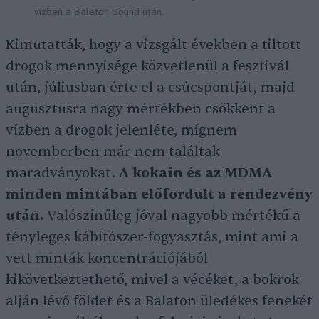
vízben a Balaton Sound után.
Kimutatták, hogy a vizsgált években a tiltott
drogok mennyisége közvetlenül a fesztivál
után, júliusban érte el a csúcspontját, majd
augusztusra nagy mértékben csökkent a
vízben a drogok jelenléte, mígnem
novemberben már nem találtak
maradványokat.
A kokain és az MDMA
minden mintában előfordult a rendezvény
után.
Valószínűleg jóval nagyobb mértékű a
tényleges kábítószer-fogyasztás, mint ami a
vett minták koncentrációjából
kikövetkeztethető, mivel a vécéket, a bokrok
alján lévő földet és a Balaton üledékes fenekét