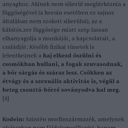
anyaghoz. Akinek nem sikerül megbirkóznia a
függőségével (a heroin esetében ez sajnos
általában nem szokott sikerülni), az a
kábítós.zer függősége miatt szép lassan
elhanyagolja a munkáját, a kapcsolatait, a
családját. Később fizikai tünetek is
jelentkeznek a
haj elkezd őszülni és
csomókban hullani, a fogak szuvasodnak,
a bőr sárgás és száraz lesz. Csökken az
étvágy és a szexuális aktivitás is, végül a
beteg csonttá-bőrré soványodva hal meg.
[4]
Kodein:
Szintén morfinszármazék, amelynek