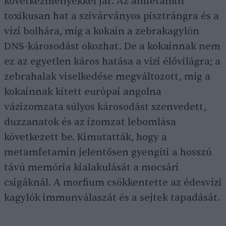
következményekkel jár. Az amfetamin
toxikusan hat a szivárványos pisztrángra és a
vízi bolhára, míg a kokain a zebrakagylón
DNS-károsodást okozhat. De a kokainnak nem
ez az egyetlen káros hatása a vízi élővilágra; a
zebrahalak viselkedése megváltozott, míg a
kokainnak kitett európai angolna
vázizomzata súlyos károsodást szenvedett,
duzzanatok és az izomzat lebomlása
következett be. Kimutatták, hogy a
metamfetamin jelentősen gyengíti a hosszú
távú memória kialakulását a mocsári
csigáknál. A morfium csökkentette az édesvízi
kagylók immunválaszát és a sejtek tapadását.