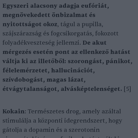
Egyszeri alacsony adagja eufóriát,
megnövekedett önbizalmat és
nyitottságot okoz
, tágul a pupilla,
szájszárazság és fogcsikorgatás, fokozott
folyadékveszteség jellemzi.
De akut
mérgezés esetén pont az ellenkező hatást
váltja ki az illetőből: szorongást, pánikot,
félelemérzetet, hallucinációt,
szívdobogást, magas lázat,
étvágytalanságot, alvásképtelenséget.
[5]
Kokain
: Természetes drog, amely azáltal
stimulálja a központi idegrendszert, hogy
gátolja a dopamin és a szerotonin