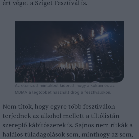
ért véget a Sziget Fesztivál is.
Az elemzett mintákból kiderült, hogy a kokain és az
MDMA a legtöbbet használt drog a fesztiválokon.
Nem titok, hogy egyre több fesztiválon
terjednek az alkohol mellett a tiltólistán
szereplő kábítószerek is. Sajnos nem ritkák a
halálos túladagolások sem, minthogy az sem,