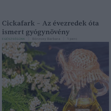
Cickafark – Az évezredek óta
ismert gyógynövény
Börzsey Barbara
1 perc
EGÉSZSÉGÜNK