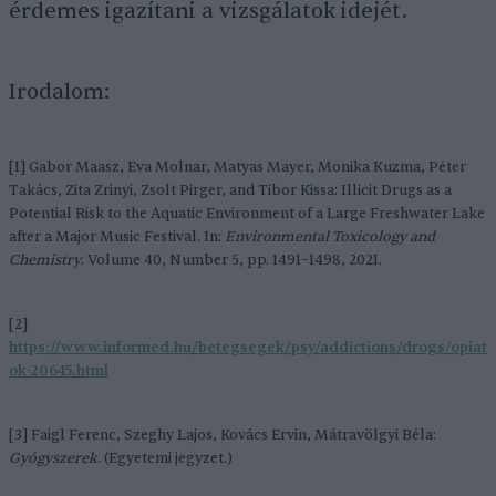
érdemes igazítani a vizsgálatok idejét.
Irodalom:
[1] Gabor Maasz, Eva Molnar, Matyas Mayer, Monika Kuzma, Péter
Takács, Zita Zrinyi, Zsolt Pirger, and Tibor Kissa: Illicit Drugs as a
Potential Risk to the Aquatic Environment of a Large Freshwater Lake
after a Major Music Festival. In:
Environmental Toxicology and
Chemistry
. Volume 40, Number 5, pp. 1491–1498, 2021.
[2]
https://www.informed.hu/betegsegek/psy/addictions/drogs/opiat
ok-20645.html
[3] Faigl Ferenc, Szeghy Lajos, Kovács Ervin, Mátravölgyi Béla:
Gyógyszerek.
(Egyetemi jegyzet.)