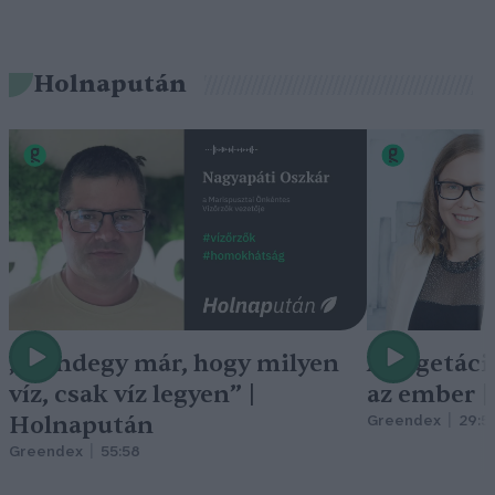
Holnapután
„Mindegy már, hogy milyen
A vegetáci
víz, csak víz legyen” |
az ember 
Holnapután
Greendex
29:5
Greendex
55:58