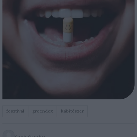
fesztivál
greendex
kábítószer