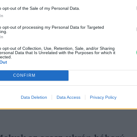
reendex Szemle
o opt-out of the Sale of my Personal Data.
In
to opt-out of processing my Personal Data for Targeted
ing.
In
o opt-out of Collection, Use, Retention, Sale, and/or Sharing
iért veszélyesek a PFAS-
ersonal Data that Is Unrelated with the Purposes for which it
lected.
Out
együletek?
CONFIRM
reendex Szemle
Data Deletion
Data Access
Privacy Policy