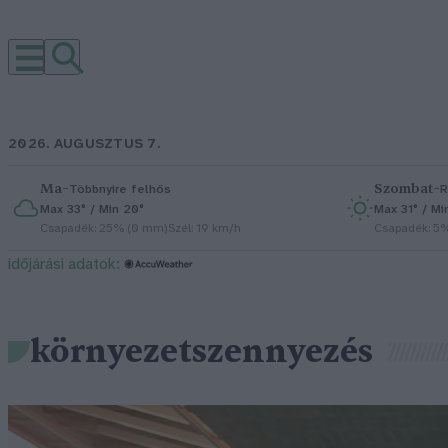
2026. AUGUSZTUS 7.
Ma
–
Szombat
–
Többnyire felhős
R
Max 33° / Min 20°
Max 31° / Mi
Csapadék: 25% (0 mm)
Szél: 19 km/h
Csapadék: 5
időjárási adatok:
környezetszennyezés