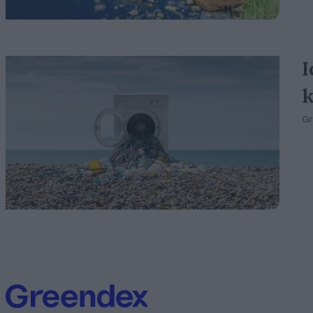
I
k
G