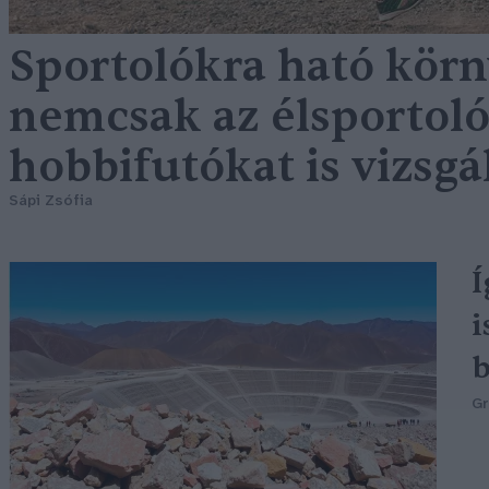
Sportolókra ható kör
nemcsak az élsportolók
hobbifutókat is vizsgá
Sápi Zsófia
Í
i
b
G