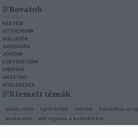
Rovatok
KERTEM
OTTHONUNK
HULLADÉK
GAZDASÁG
JÖVŐNK
EGÉSZSÉGÜNK
ENERGIA
GASZTRO
KÖZLEKEDÉS
Kiemelt témák
aszály ellen
egyél helyit
erdeink
fókuszban az e
madaraink
mit tegyünk a hulladékkal
Szerkesztőség