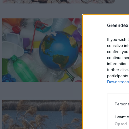
M
Greendex
G
If you wish 
sensitive in
confirm you
continue se
information 
further disc
participants
Downstream 
C
Persona
L
I want t
n
Opted 