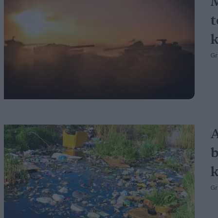
M
k
G
A
b
k
G