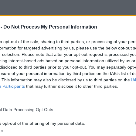
i is az az ökorasszizmus?
 -
Do Not Process My Personal Information
reendex Szemle
to opt-out of the sale, sharing to third parties, or processing of your per
formation for targeted advertising by us, please use the below opt-out s
r selection. Please note that after your opt-out request is processed y
eing interest-based ads based on personal information utilized by us or
disclosed to third parties prior to your opt-out. You may separately opt-
losure of your personal information by third parties on the IAB’s list of
. This information may also be disclosed by us to third parties on the
IA
Participants
that may further disclose it to other third parties.
súcsra jár a természetkárosítás 
l Data Processing Opt Outs
epermetezték, majd kiirtották a
o opt-out of the Sharing of my personal data.
ádast Szigetszentmiklóson
In