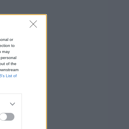
sonal or
ection to
ou may
 personal
out of the
 downstream
B’s List of
–