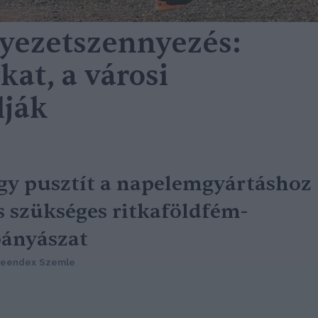
nyezetszennyezés:
at, a városi
lják
gy pusztít a napelemgyártáshoz
s szükséges ritkaföldfém-
ányászat
reendex Szemle