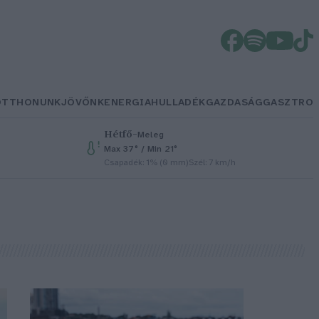
OTTHONUNK
JÖVŐNK
ENERGIA
HULLADÉK
GAZDASÁG
GASZTRO
Hétfő
–
Meleg
Max 37° / Min 21°
Csapadék: 1% (0 mm)
Szél: 7 km/h