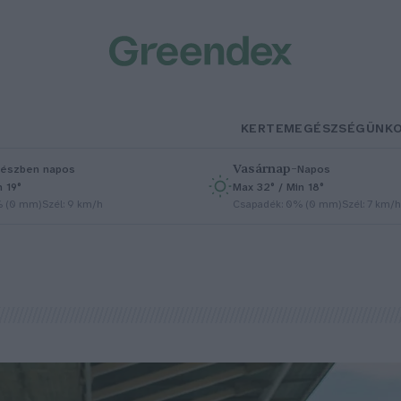
KERTEM
EGÉSZSÉGÜNK
Vasárnap
–
észben napos
Napos
n 19°
Max 32° / Min 18°
% (0 mm)
Szél: 9 km/h
Csapadék: 0% (0 mm)
Szél: 7 km/h