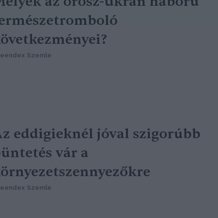
elyek az orosz-ukrán háború
természetromboló
övetkezményei?
reendex Szemle
z eddigieknél jóval szigorúbb
üntetés vár a
örnyezetszennyezőkre
reendex Szemle