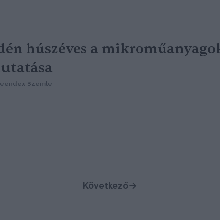
dén húszéves a mikroműanyago
utatása
reendex Szemle
Következő
→