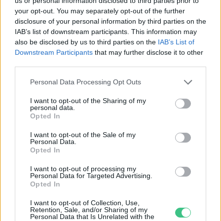
us or personal information disclosed to third parties prior to
Születésnapi programokkal várja a
your opt-out. You may separately opt-out of the further
disclosure of your personal information by third parties on the
hétvégén a közönséget a 160 éves
IAB’s list of downstream participants. This information may
Fővárosi Állatkert
also be disclosed by us to third parties on the
IAB’s List of
Downstream Participants
that may further disclose it to other
ÉLŐ BOLYGÓNK
third parties.
Szedd magad őszibarack: itt vannak
Personal Data Processing Opt Outs
a legjobb lelőhelyek!
I want to opt-out of the Sharing of my
personal data.
SZEMLE
Opted In
I want to opt-out of the Sale of my
Personal Data.
Opted In
I want to opt-out of processing my
Personal Data for Targeted Advertising.
Opted In
I want to opt-out of Collection, Use,
Retention, Sale, and/or Sharing of my
Personal Data that Is Unrelated with the