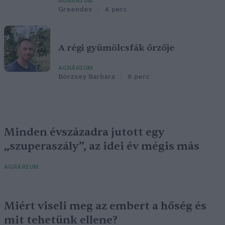
AGRÁRIUM
Greendex
4 perc
A régi gyümölcsfák őrzője
AGRÁRIUM
Börzsey Barbara
6 perc
Minden évszázadra jutott egy
„szuperaszály”, az idei év mégis más
AGRÁRIUM
Miért viseli meg az embert a hőség és
mit tehetünk ellene?