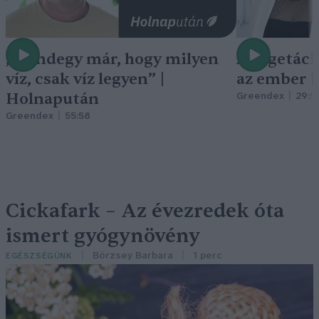
„Mindegy már, hogy milyen
A vegetáci
víz, csak víz legyen” |
az ember 
Holnapután
Greendex
29:5
Greendex
55:58
Cickafark – Az évezredek óta
ismert gyógynövény
Börzsey Barbara
1 perc
EGÉSZSÉGÜNK