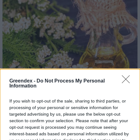
Greendex -
Do Not Process My Personal
Information
If you wish to opt-out of the sale, sharing to third parties, or
processing of your personal or sensitive information for
targeted advertising by us, please use the below opt-out
Ezt a növényt már az őskorban is ismerték, a népi gyógyászatban
section to confirm your selection. Please note that after your
pedig ma is számos betegség ellen használják.
opt-out request is processed you may continue seeing
interest-based ads based on personal information utilized by