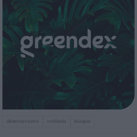
állattenyésztés
erdőirtás
húsipar