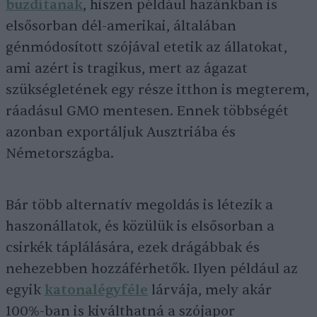
buzdítanak
, hiszen például hazánkban is
elsősorban dél-amerikai, általában
génmódosított szójával etetik az állatokat,
ami azért is tragikus, mert az ágazat
szükségletének egy része itthon is megterem,
ráadásul GMO mentesen. Ennek többségét
azonban exportáljuk Ausztriába és
Németországba.
Bár több alternatív megoldás is létezik a
haszonállatok, és közülük is elsősorban a
csirkék táplálására, ezek drágábbak és
nehezebben hozzáférhetők. Ilyen például az
egyik
katonalégyféle
lárvája, mely akár
100%-ban is kiválthatná a szójapor