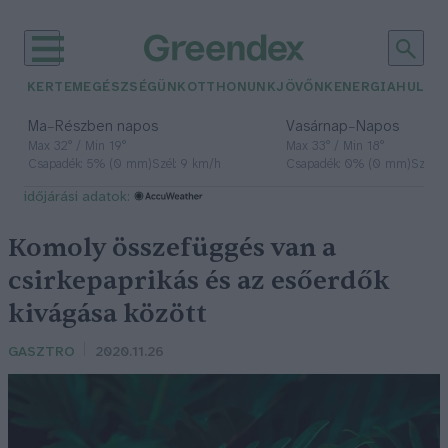
KERTEM
EGÉSZSÉGÜNK
OTTHONUNK
JÖVŐNK
ENERGIA
HULLA
–
–
Ma
Részben napos
Vasárnap
Napos
Max 32° / Min 19°
Max 33° / Min 18°
Csapadék: 5% (0 mm)
Szél: 9 km/h
Csapadék: 0% (0 mm)
Szél: 
időjárási adatok:
Komoly összefüggés van a
csirkepaprikás és az esőerdők
kivágása között
GASZTRO
2020.11.26