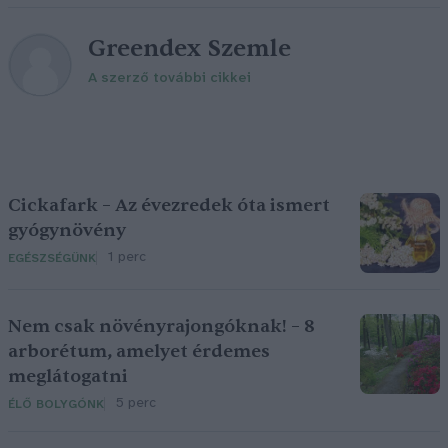
Greendex Szemle
A szerző további cikkei
Cickafark – Az évezredek óta ismert
gyógynövény
1 perc
EGÉSZSÉGÜNK
Nem csak növényrajongóknak! – 8
arborétum, amelyet érdemes
meglátogatni
5 perc
ÉLŐ BOLYGÓNK