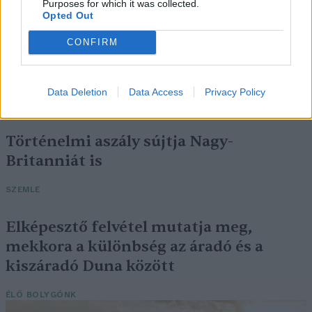
Purposes for which it was collected.
Opted Out
CONFIRM
Négy éven belül valósággá válhatnak az
elektromos repülőjáratok Európában
Data Deletion
Data Access
Privacy Policy
KÖZLEKEDÉS
Történelmi aszály sújtja Nagy-
Britanniát is
SZEMLE
Elképesztő felvétel mutatja meg,
mekkora a különbség az áradó és a
kiszáradó Duna között
ÉLŐ BOLYGÓNK