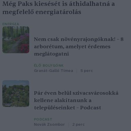
Még Paks kiesését is áthidalhatná a
megfelelő energiatárolás
ENERGIA
Nem csak növényrajongóknak! – 8
arborétum, amelyet érdemes
meglátogatni
ÉLŐ BOLYGÓNK
Granát-Galló Tímea
5 perc
Pár éven belül szivacsvárosokká
kellene alakítanunk a
településeinket – Podcast
PODCAST
Novák Zsombor
2 perc