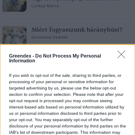
Lonkay Márta
Miért fogyasszunk bárányhúst?
Greendex Szemle
Greendex -
Do Not Process My Personal
Information
Kezdődik a Farmer-Expo
Debrecenben
If you wish to opt-out of the sale, sharing to third parties, or
processing of your personal or sensitive information for
Greendex Szemle
targeted advertising by us, please use the below opt-out
section to confirm your selection. Please note that after your
opt-out request is processed you may continue seeing
interest-based ads based on personal information utilized by
us or personal information disclosed to third parties prior to
Kártalanítással ösztönzik az
your opt-out. You may separately opt-out of the further
állattenyésztés újraindítását
disclosure of your personal information by third parties on the
Greendex Szemle
IAB’s list of downstream participants. This information may