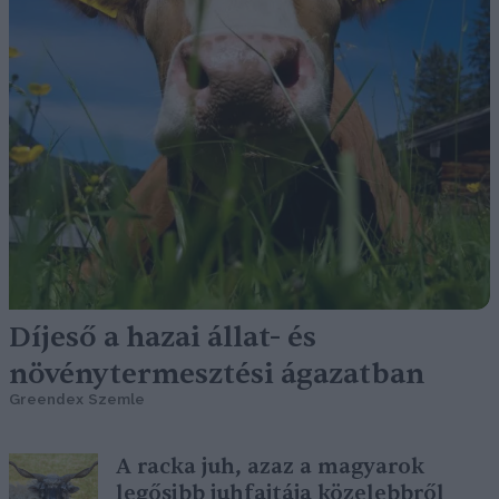
Díjeső a hazai állat- és
növénytermesztési ágazatban
Greendex Szemle
A racka juh, azaz a magyarok
legősibb juhfajtája közelebbről