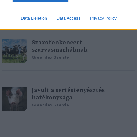
védelme
Greendex Szemle
Data Deletion
Data Access
Privacy Policy
Szaxofonkoncert
szarvasmarháknak
Greendex Szemle
Javult a sertéstenyésztés
hatékonysága
Greendex Szemle