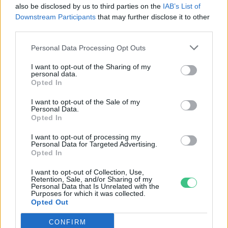
also be disclosed by us to third parties on the
IAB’s List of
Downstream Participants
that may further disclose it to other
third parties.
Vegyszermentesség és őshonos
Personal Data Processing Opt Outs
magyar fajták: Szomor biofarm –
I want to opt-out of the Sharing of my
Podcast
personal data.
Opted In
Greendex
I want to opt-out of the Sale of my
Personal Data.
Opted In
A trágyától a tollig mindent
I want to opt-out of processing my
felhasználnak – interjú a Master
Personal Data for Targeted Advertising.
Opted In
Good vezetőjével
Sápi Zsófia
I want to opt-out of Collection, Use,
Retention, Sale, and/or Sharing of my
Personal Data that Is Unrelated with the
Purposes for which it was collected.
Opted Out
2025-ben megújul a termelők
CONFIRM