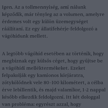
Igen. Az a tollmennyiség, ami nálunk
képződik, már tényleg az a volumen, amelyre
érdemes volt egy külön üzemegységet
ráállítani. Ez egy állatifehérje-feldolgozó a
vágóhídunk mellett.
A legtöbb vágóhíd esetében az történik, hogy
megbíznak egy külsős céget, hogy gyűjtse be
a vágóhídi melléktermékeket. Ezeket
felpakolják egy kamionos körjáratra,
zötykölődnek vele 80–100 kilométert, a célba
érve lebillentik, és majd valamikor, 1–2 nappal
később elkezdik feldolgozni. Itt két dologgal
van probléma: egyrészt azzal, hogy