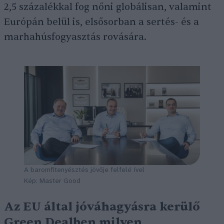
2,5 százalékkal fog nőni globálisan, valamint
Európán belül is, elsősorban a sertés- és a
marhahúsfogyasztás rovására.
A baromfitenyésztés jövője felfelé ível
Kép: Master Good
Az EU által jóváhagyásra kerülő
Green Dealben milyen