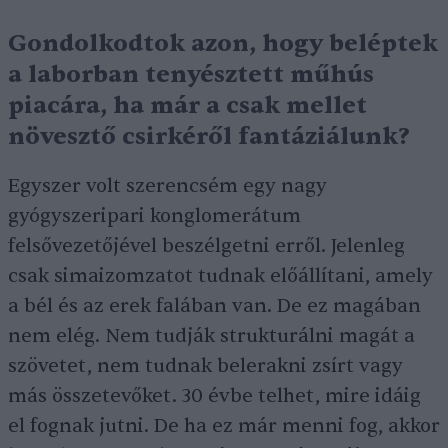
Gondolkodtok azon, hogy beléptek
a laborban tenyésztett műhús
piacára, ha már a csak mellet
növesztő csirkéről fantáziálunk?
Egyszer volt szerencsém egy nagy
gyógyszeripari konglomerátum
felsővezetőjével beszélgetni erről. Jelenleg
csak simaizomzatot tudnak előállítani, amely
a bél és az erek falában van. De ez magában
nem elég. Nem tudják strukturálni magát a
szövetet, nem tudnak belerakni zsírt vagy
más összetevőket. 30 évbe telhet, mire idáig
el fognak jutni. De ha ez már menni fog, akkor