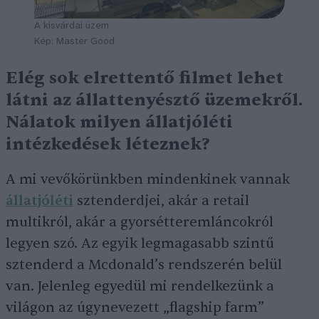
A kisvárdai üzem
Kép: Master Good
Elég sok elrettentő filmet lehet
látni az állattenyésztő üzemekről.
Nálatok milyen állatjóléti
intézkedések léteznek?
A mi vevőkörünkben mindenkinek vannak
állatjóléti
sztenderdjei, akár a retail
multikról, akár a gyorsétteremláncokról
legyen szó. Az egyik legmagasabb szintű
sztenderd a Mcdonald’s rendszerén belül
van. Jelenleg egyedül mi rendelkezünk a
világon az úgynevezett „flagship farm”