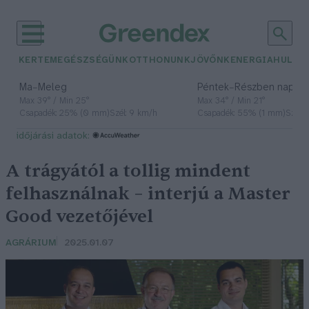
KERTEM
EGÉSZSÉGÜNK
OTTHONUNK
JÖVŐNK
ENERGIA
HULLA
–
–
Ma
Meleg
Péntek
Részben napos, 
Max 39° / Min 25°
Max 34° / Min 21°
Csapadék: 25% (0 mm)
Szél: 9 km/h
Csapadék: 55% (1 mm)
Szél: 
időjárási adatok:
A trágyától a tollig mindent
felhasználnak – interjú a Master
Good vezetőjével
AGRÁRIUM
2025.01.07