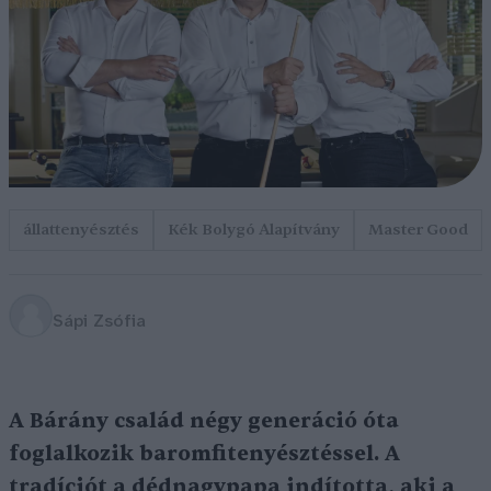
állattenyésztés
Kék Bolygó Alapítvány
Master Good
Sápi Zsófia
A Bárány család négy generáció óta
foglalkozik baromfitenyésztéssel. A
tradíciót a dédnagypapa indította, aki a