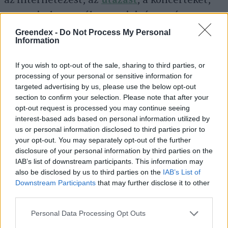
az internetezést, az
utazást
, a koncerteket,
meg minden egyéb energiaigényes és
szennyező tevékenységet. Tehát nem.
Greendex -
Do Not Process My Personal
Information
Alapjában véve az ember mindenevő, és
szüksége van állati fehérjére, mert
If you wish to opt-out of the sale, sharing to third parties, or
esszenciális aminosavakhoz csak állati
processing of your personal or sensitive information for
targeted advertising by us, please use the below opt-out
fehérjéből lehet hozzájutni. Nyilván be lehet
section to confirm your selection. Please note that after your
vinni táplálékkiegészítőkkel is, de ezek nagy
opt-out request is processed you may continue seeing
interest-based ads based on personal information utilized by
része szintén állati eredetű, csak ezt nem
us or personal information disclosed to third parties prior to
mindenki tudja. Persze
tojásból
is biztosítani
your opt-out. You may separately opt-out of the further
disclosure of your personal information by third parties on the
lehet ezeket a tápanyagokat, de talán az,
IAB’s list of downstream participants. This information may
hogy tojást eszünk vagy csirkét, már
also be disclosed by us to third parties on the
IAB’s List of
majdnem mindegy. Ha a bolygó védelme
Downstream Participants
that may further disclose it to other
third parties.
fontos számunkra, akkor azt gondolom, hogy
tudatosságra kell törekedni a fogyasztás terén
Personal Data Processing Opt Outs