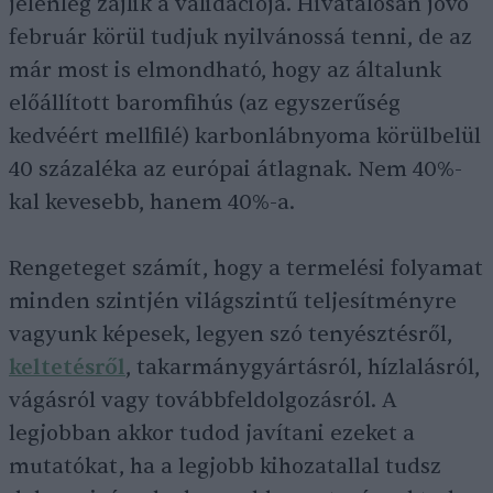
jelenleg zajlik a validációja. Hivatalosan jövő
február körül tudjuk nyilvánossá tenni, de az
már most is elmondható, hogy az általunk
előállított baromfihús (az egyszerűség
kedvéért mellfilé) karbonlábnyoma körülbelül
40 százaléka az európai átlagnak. Nem 40%-
kal kevesebb, hanem 40%-a.
Rengeteget számít, hogy a termelési folyamat
minden szintjén világszintű teljesítményre
vagyunk képesek, legyen szó tenyésztésről,
keltetésről
, takarmánygyártásról, hízlalásról,
vágásról vagy továbbfeldolgozásról. A
legjobban akkor tudod javítani ezeket a
mutatókat, ha a legjobb kihozatallal tudsz