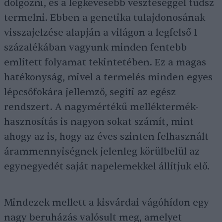
dolgozni, és a legkevesebb veszteséggel tudsz
termelni. Ebben a genetika tulajdonosának
visszajelzése alapján a világon a legfelső 1
százalékában vagyunk minden fentebb
említett folyamat tekintetében. Ez a magas
hatékonyság, mivel a termelés minden egyes
lépcsőfokára jellemző, segíti az egész
rendszert. A nagymértékű melléktermék-
hasznosítás is nagyon sokat számít, mint
ahogy az is, hogy az éves szinten felhasznált
árammennyiségnek jelenleg körülbelül az
egynegyedét saját napelemekkel állítjuk elő.
Mindezek mellett a kisvárdai vágóhídon egy
nagy beruházás valósult meg, amelyet