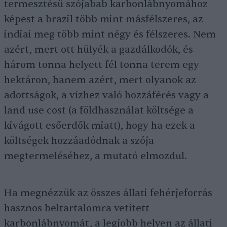
termesztésű szójabab karbonlábnyomához
képest a brazil több mint másfélszeres, az
indiai meg több mint négy és félszeres. Nem
azért, mert ott hülyék a gazdálkodók, és
három tonna helyett fél tonna terem egy
hektáron, hanem azért, mert olyanok az
adottságok, a vízhez való hozzáférés vagy a
land use cost (a földhasználat költsége a
kivágott esőerdők miatt), hogy ha ezek a
költségek hozzáadódnak a szója
megtermeléséhez, a mutató elmozdul.
Ha megnézzük az összes állati fehérjeforrás
hasznos beltartalomra vetített
karbonlábnyomát, a legjobb helyen az állati