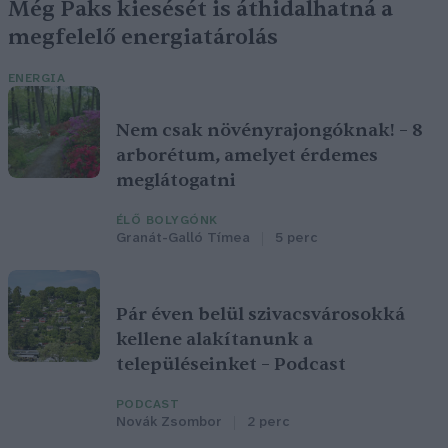
Még Paks kiesését is áthidalhatná a
megfelelő energiatárolás
ENERGIA
Nem csak növényrajongóknak! – 8
arborétum, amelyet érdemes
meglátogatni
ÉLŐ BOLYGÓNK
Granát-Galló Tímea
5 perc
Pár éven belül szivacsvárosokká
kellene alakítanunk a
településeinket – Podcast
PODCAST
Novák Zsombor
2 perc