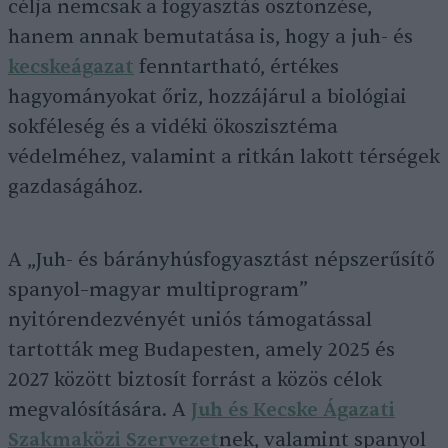
célja nemcsak a fogyasztás ösztönzése,
hanem annak bemutatása is, hogy a juh- és
kecskeágazat
fenntartható, értékes
hagyományokat őriz, hozzájárul a biológiai
sokféleség és a vidéki ökoszisztéma
védelméhez, valamint a ritkán lakott térségek
gazdaságához.
A „Juh- és bárányhúsfogyasztást népszerűsítő
spanyol–magyar multiprogram”
nyitórendezvényét uniós támogatással
tartották meg Budapesten, amely 2025 és
2027 között biztosít forrást a közös célok
megvalósítására. A
Juh és Kecske Ágazati
Szakmaközi Szervezet
nek, valamint spanyol