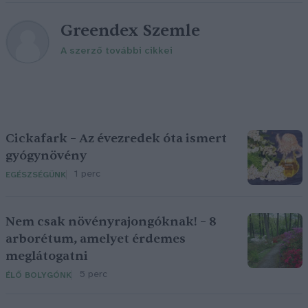
Greendex Szemle
A szerző további cikkei
Cickafark – Az évezredek óta ismert
gyógynövény
1 perc
EGÉSZSÉGÜNK
Nem csak növényrajongóknak! – 8
arborétum, amelyet érdemes
meglátogatni
5 perc
ÉLŐ BOLYGÓNK