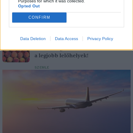
Purposes for which it was collected.
Születésnapi programokkal várja a
Opted Out
hétvégén a közönséget a 160 éves
CONFIRM
Fővárosi Állatkert
ÉLŐ BOLYGÓNK
Data Deletion
Data Access
Privacy Policy
Szedd magad őszibarack: itt vannak
a legjobb lelőhelyek!
SZEMLE