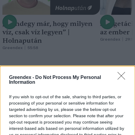
„Mindegy már, hogy milyen
A vegetáci
víz, csak víz legyen” |
az ember 
Holnapután
Greendex
29:5
Greendex
55:58
Greendex -
Do Not Process My Personal
Information
Cickafark – Az évezredek óta
ismert gyógynövény
If you wish to opt-out of the sale, sharing to third parties, or
processing of your personal or sensitive information for
Börzsey Barbara
1 perc
EGÉSZSÉGÜNK
targeted advertising by us, please use the below opt-out
section to confirm your selection. Please note that after your
opt-out request is processed you may continue seeing
interest-based ads based on personal information utilized by
us or personal information disclosed to third parties prior to