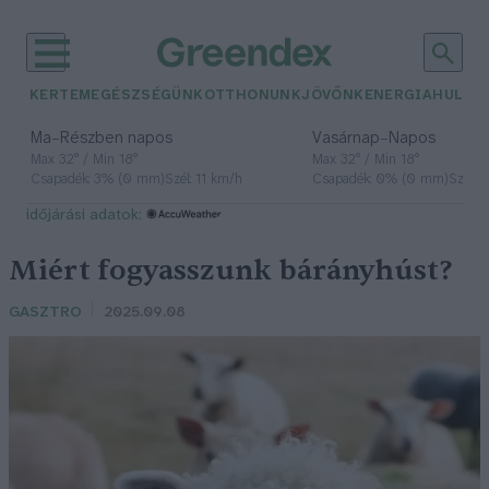
KERTEM
EGÉSZSÉGÜNK
OTTHONUNK
JÖVŐNK
ENERGIA
HULLA
–
–
Ma
Részben napos
Vasárnap
Napos
Max 32° / Min 18°
Max 32° / Min 18°
Csapadék: 3% (0 mm)
Szél: 11 km/h
Csapadék: 0% (0 mm)
Szél: 
időjárási adatok:
Miért fogyasszunk bárányhúst?
GASZTRO
2025.09.08