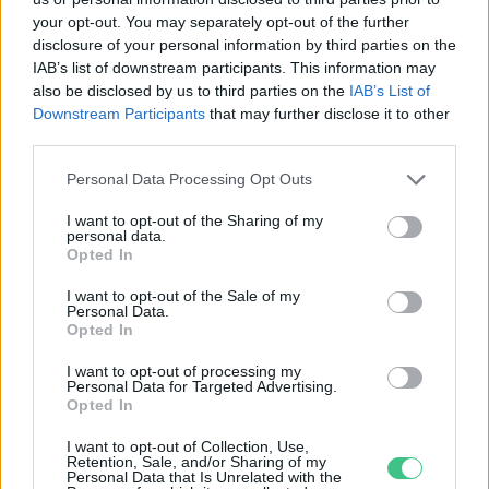
your opt-out. You may separately opt-out of the further
disclosure of your personal information by third parties on the
IAB’s list of downstream participants. This information may
also be disclosed by us to third parties on the
IAB’s List of
Downstream Participants
that may further disclose it to other
third parties.
Personal Data Processing Opt Outs
I want to opt-out of the Sharing of my
personal data.
Opted In
I want to opt-out of the Sale of my
Personal Data.
Opted In
I want to opt-out of processing my
Personal Data for Targeted Advertising.
Opted In
Ezt a növényt már az őskorban is ismerték, a népi gyógyászatban
pedig ma is számos betegség ellen használják.
I want to opt-out of Collection, Use,
Retention, Sale, and/or Sharing of my
Personal Data that Is Unrelated with the