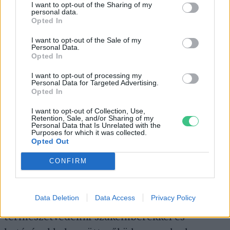
és a baglyok megjelenéséről.
I want to opt-out of the Sharing of my
personal data.
Opted In
A sérült, beteg állatok meggyógyításával
I want to opt-out of the Sale of my
Personal Data.
véget ér az önök szolgálati munkája?
Opted In
I want to opt-out of processing my
Personal Data for Targeted Advertising.
Opted In
Nem egészen. Mentőmunkánk célja, hogy a
bekerült állatok újra képesek legyenek
I want to opt-out of Collection, Use,
Retention, Sale, and/or Sharing of my
emberi segítség nélkül is boldogulni a szabad
Personal Data that Is Unrelated with the
Purposes for which it was collected.
természetben. Ennek érdekében, miután a
Opted Out
beteg állatokat meggyógyítjuk, az
CONFIRM
elárvultakat pedig felneveljük, a számukra
legalkalmasabb élőhelyen – a területen
Data Deletion
Data Access
Privacy Policy
dolgozó nemzeti parkokkal,
természetvédelmi szakemberekkel és