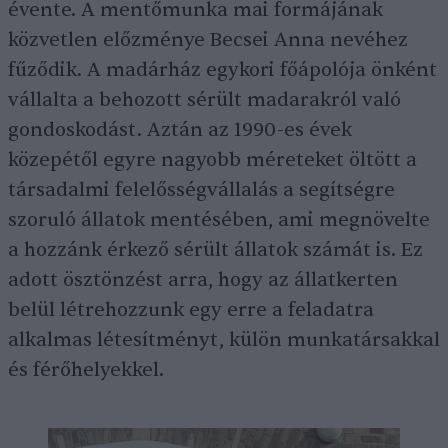
évente. A mentőmunka mai formájának
közvetlen előzménye Becsei Anna nevéhez
fűződik. A madárház egykori főápolója önként
vállalta a behozott sérült madarakról való
gondoskodást. Aztán az 1990-es évek
közepétől egyre nagyobb méreteket öltött a
társadalmi felelősségvállalás a segítségre
szoruló állatok mentésében, ami megnövelte
a hozzánk érkező sérült állatok számát is. Ez
adott ösztönzést arra, hogy az állatkerten
belül létrehozzunk egy erre a feladatra
alkalmas létesítményt, külön munkatársakkal
és férőhelyekkel.