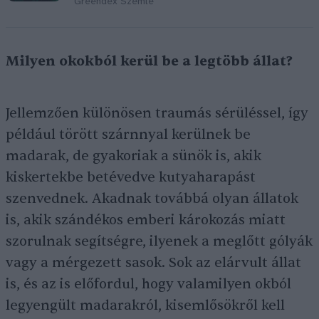
Greendex Szemle
Milyen okokból kerül be a legtöbb állat?
Jellemzően különösen traumás sérüléssel, így
például törött szárnnyal kerülnek be
madarak, de gyakoriak a sünök is, akik
kiskertekbe betévedve kutyaharapást
szenvednek. Akadnak továbbá olyan állatok
is, akik szándékos emberi károkozás miatt
szorulnak segítségre, ilyenek a meglőtt gólyák
vagy a mérgezett sasok. Sok az elárvult állat
is, és az is előfordul, hogy valamilyen okból
legyengült madarakról, kisemlősökről kell