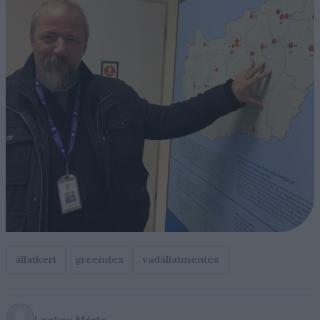
állatkert
greendex
vadállatmentés