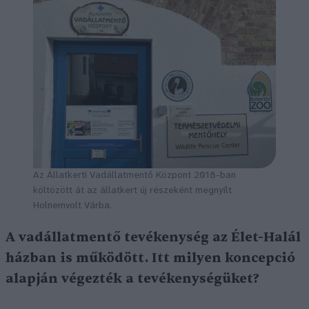
Az Állatkerti Vadállatmentő Központ 2018-ban
költözött át az állatkert új részeként megnyílt
Holnemvolt Várba.
A vadállatmentő tevékenység az Élet-Halál
házban is működött. Itt milyen koncepció
alapján végezték a tevékenységüket?