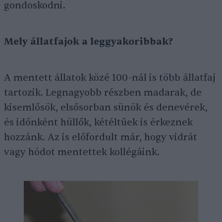
gondoskodni.
Mely állatfajok a leggyakoribbak?
A mentett állatok közé 100-nál is több állatfaj
tartozik. Legnagyobb részben madarak, de
kisemlősök, elsősorban sünök és denevérek,
és időnként hüllők, kétéltűek is érkeznek
hozzánk. Az is előfordult már, hogy vidrát
vagy hódot mentettek kollégáink.