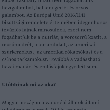
kapacitáshiány miatt nem fogadhatunk
házigalambot, balkáni gerlét és örvös
galambot. Az Európai Unió 2016/1141
bizottsági rendelete értelmében idegenhonos
inváziós fajnak minősülnek, ezért nem
fogadhatjuk be a nutriát, a vörösorrú koatit, a
mosómedvét, a burundukot, az amerikai
szürkemókust, az amerikai rókamókust és a
csinos tarkamókust. Továbbá a vadászható
hazai madár- és emlősfajok egyedeit sem.
Utóbbinak mi az oka?
Magyarországon a vadonélő állatok állami
tulajdonban vannak. Itt két csoportot