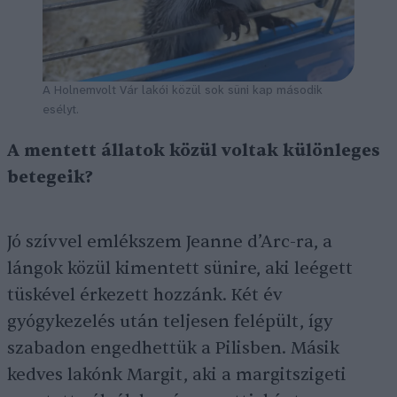
A Holnemvolt Vár lakói közül sok süni kap második
esélyt.
A mentett állatok közül voltak különleges
betegeik?
Jó szívvel emlékszem Jeanne d’Arc-ra, a
lángok közül kimentett sünire, aki leégett
tüskével érkezett hozzánk. Két év
gyógykezelés után teljesen felépült, így
szabadon engedhettük a Pilisben. Másik
kedves lakónk Margit, aki a margitszigeti