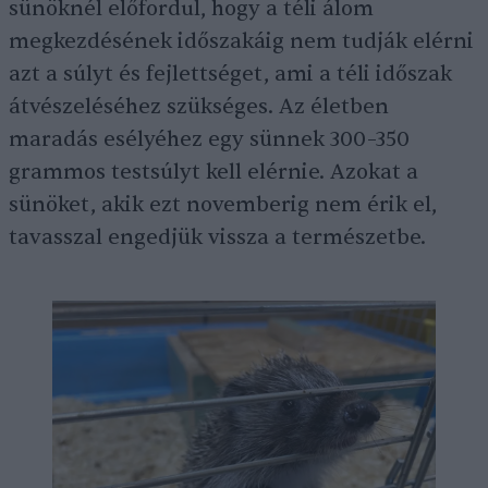
sünöknél előfordul, hogy a téli álom
megkezdésének időszakáig nem tudják elérni
azt a súlyt és fejlettséget, ami a téli időszak
átvészeléséhez szükséges. Az életben
maradás esélyéhez egy sünnek 300–350
grammos testsúlyt kell elérnie. Azokat a
sünöket, akik ezt novemberig nem érik el,
tavasszal engedjük vissza a természetbe.