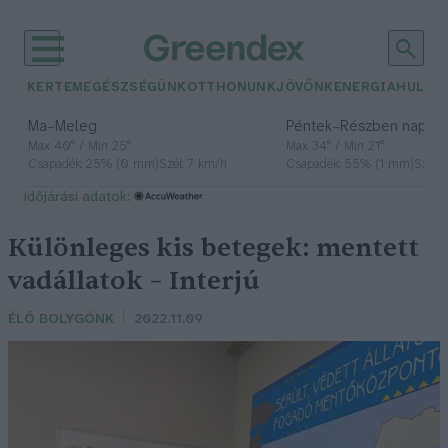
KERTEM
EGÉSZSÉGÜNK
OTTHONUNK
JÖVŐNK
ENERGIA
HULLA
–
–
Ma
Meleg
Péntek
Részben napos, 
Max 40° / Min 25°
Max 34° / Min 21°
Csapadék: 25% (0 mm)
Szél: 7 km/h
Csapadék: 55% (1 mm)
Szél: 
időjárási adatok:
Különleges kis betegek: mentett
vadállatok – Interjú
ÉLŐ BOLYGÓNK
2022.11.09