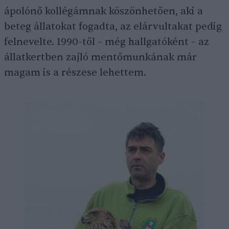
ápolónő kollégámnak köszönhetően, aki a
beteg állatokat fogadta, az elárvultakat pedig
felnevelte. 1990-től – még hallgatóként – az
állatkertben zajló mentőmunkának már
magam is a részese lehettem.