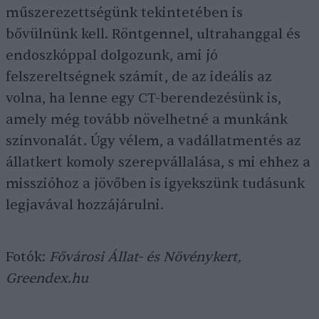
műszerezettségünk tekintetében is
bővülnünk kell. Röntgennel, ultrahanggal és
endoszkóppal dolgozunk, ami jó
felszereltségnek számít, de az ideális az
volna, ha lenne egy CT-berendezésünk is,
amely még tovább növelhetné a munkánk
színvonalát. Úgy vélem, a vadállatmentés az
állatkert komoly szerepvállalása, s mi ehhez a
misszióhoz a jövőben is igyekszünk tudásunk
legjavával hozzájárulni.
Fotók:
Fővárosi Állat- és Növénykert,
Greendex.hu