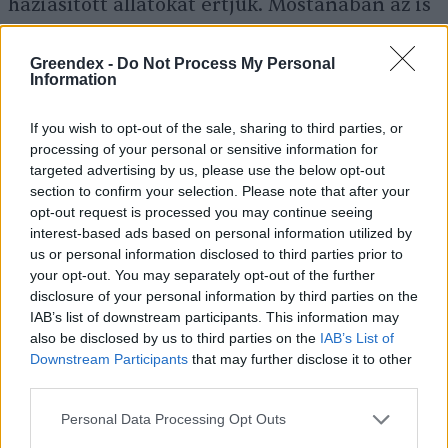
háziasított állatokat értjük. Mostanában az is
egyre gyakoribb, hogy a különböző állatfajok a
városi körülmények között próbálnak
Greendex -
Do Not Process My Personal
Information
életteret kialakítani maguknak. Ezt az
embernek az állatvilág környezetébe való
If you wish to opt-out of the sale, sharing to third parties, or
processing of your personal or sensitive information for
beavatkozása idézte elő. Mára a legtöbb
targeted advertising by us, please use the below opt-out
zöldövezet is emberi, lakott területté alakult
section to confirm your selection. Please note that after your
át, az élővilágot egyre inkább kiszorítva.
opt-out request is processed you may continue seeing
interest-based ads based on personal information utilized by
Ezért az alkalmazkodni képes fajok
us or personal information disclosed to third parties prior to
megpróbálnak integrálódni a városi
your opt-out. You may separately opt-out of the further
disclosure of your personal information by third parties on the
létformába. Ettől függetlenül a hiúz sohasem
IAB’s list of downstream participants. This information may
fog urbanizálódni, de a görények, a nyestek, a
also be disclosed by us to third parties on the
IAB’s List of
Downstream Participants
that may further disclose it to other
denevérek, a vörös vércsék és a sünök egyre
third parties.
gyakoribbak a városi és kertes házas
Personal Data Processing Opt Outs
övezetekben. Nem beszélve a rókák, a sakálok