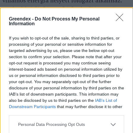
villamos energia helyett földgázt alkalmaz.
Optimális külső levegő-hőmérséklet mellett
ez 30–50 százaléknyi megújuló energiát tud
Greendex -
Do Not Process My Personal
Information
magához venni. További előnye, hogy magas
vízhőmérsékletet képes előállítani, így
If you wish to opt-out of the sale, sharing to third parties, or
meglévő radiátoros fűtéshez is illeszthető. Az
processing of your personal or sensitive information for
targeted advertising by us, please use the below opt-out
alacsonyabb gázárak korábbi időszakában ez
section to confirm your selection. Please note that after your
a több millió forintos beruházással
opt-out request is processed you may continue seeing
interest-based ads based on personal information utilized by
telepíthető technológia is terjedt, ha nem is
us or personal information disclosed to third parties prior to
tömegesen.
your opt-out. You may separately opt-out of the further
disclosure of your personal information by third parties on the
IAB’s list of downstream participants. This information may
also be disclosed by us to third parties on the
IAB’s List of
A környezet- és klímavédelmi követelmények
Downstream Participants
that may further disclose it to other
szigorodásának részeként a lakossági fűtést a
third parties.
jövőben az uniós szén-dioxid-kibocsátás-
Personal Data Processing Opt Outs
kereskedelmi rendszer (EU ETS)