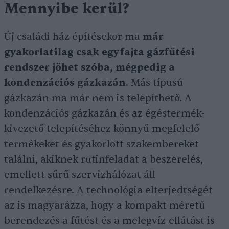
Mennyibe kerül?
Új családi ház építésekor ma
már
gyakorlatilag csak egyfajta gázfűtési
rendszer jöhet szóba, mégpedig a
kondenzációs gázkazán
. Más típusú
gázkazán ma már nem is telepíthető. A
kondenzációs gázkazán és az égéstermék-
kivezető telepítéséhez könnyű megfelelő
termékeket és gyakorlott szakembereket
találni, akiknek rutinfeladat a beszerelés,
emellett sűrű szervizhálózat áll
rendelkezésre. A technológia elterjedtségét
az is magyarázza, hogy a kompakt méretű
berendezés a fűtést és a melegvíz-ellátást is