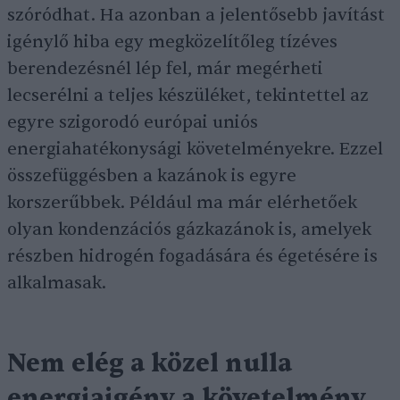
szóródhat. Ha azonban a jelentősebb javítást
igénylő hiba egy megközelítőleg tízéves
berendezésnél lép fel, már megérheti
lecserélni a teljes készüléket, tekintettel az
egyre szigorodó európai uniós
energiahatékonysági követelményekre. Ezzel
összefüggésben a kazánok is egyre
korszerűbbek. Például ma már elérhetőek
olyan kondenzációs gázkazánok is, amelyek
részben hidrogén fogadására és égetésére is
alkalmasak.
Nem elég a közel nulla
energiaigény a követelmény