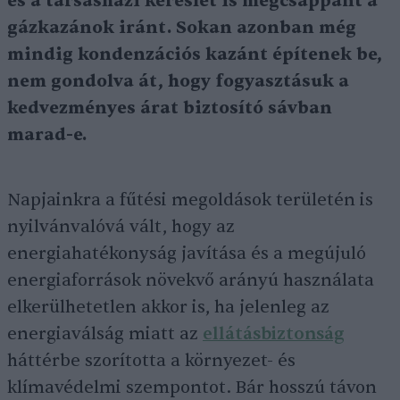
és a társasházi kereslet is megcsappant a
gázkazánok iránt. Sokan azonban még
mindig kondenzációs kazánt építenek be,
nem gondolva át, hogy fogyasztásuk a
kedvezményes árat biztosító sávban
marad-e.
Napjainkra a fűtési megoldások területén is
nyilvánvalóvá vált, hogy az
energiahatékonyság javítása és a megújuló
energiaforrások növekvő arányú használata
elkerülhetetlen akkor is, ha jelenleg az
energiaválság miatt az
ellátásbiztonság
háttérbe szorította a környezet- és
klímavédelmi szempontot. Bár hosszú távon