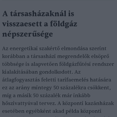
A társasházaknál is
visszaesett a földgáz
népszerűsége
Az energetikai szakértő elmondása szerint
korábban a társasházi megrendelők elsöprő
többsége is alapvetően földgázfűtési rendszer
kialakításában gondolkodott. Az
átlagfogyasztás feletti tarifaemelés hatására
ez az arány mintegy 50 százalékra csökkent,
míg a másik 50 százalék már inkább
hőszivattyúval tervez. A központi kazánházak
esetében egyébként akad példa központi