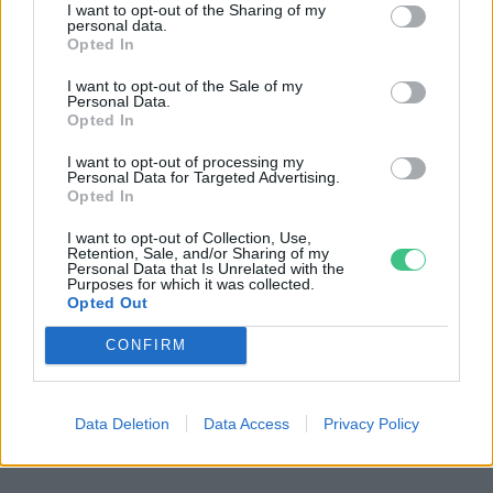
I want to opt-out of the Sharing of my
ingatlanszektorban tervezett bevezetése is
personal data.
Opted In
érintheti, de ennek részletei ma még nem
ismertek. Mindenesetre a cél ez esetben is
I want to opt-out of the Sale of my
Personal Data.
egyértelműen az lenne, hogy az
Opted In
energiahatékonyság javítása és a megújuló
I want to opt-out of processing my
Personal Data for Targeted Advertising.
energiák alkalmazása felé tereljék a
Opted In
fogyasztókat, ezzel csökkentve az épület
I want to opt-out of Collection, Use,
környezeti lábnyomát.
Retention, Sale, and/or Sharing of my
Personal Data that Is Unrelated with the
Purposes for which it was collected.
Opted Out
Cikkajánló
CONFIRM
Tényleg betiltják a
gázkazánokat?
Data Deletion
Data Access
Privacy Policy
Major András