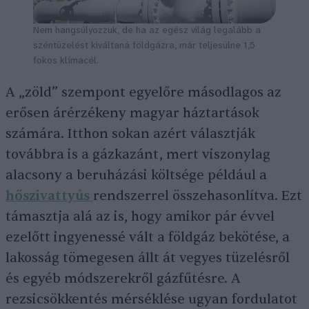
Nem hangsúlyozzuk, de ha az egész világ legalább a
széntüzelést kiváltaná földgázra, már teljesülne 1,5
fokos klímacél.
A „zöld” szempont egyelőre másodlagos az
erősen árérzékeny magyar háztartások
számára. Itthon sokan azért választják
továbbra is a gázkazánt, mert viszonylag
alacsony a beruházási költsége például a
hőszivattyús
rendszerrel összehasonlítva. Ezt
támasztja alá az is, hogy amikor pár évvel
ezelőtt ingyenessé vált a földgáz bekötése, a
lakosság tömegesen állt át vegyes tüzelésről
és egyéb módszerekről gázfűtésre. A
rezsicsökkentés mérséklése ugyan fordulatot