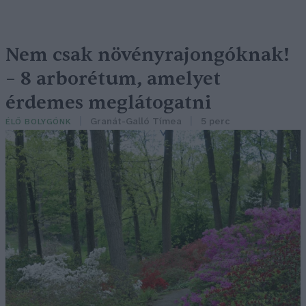
Nem csak növényrajongóknak!
– 8 arborétum, amelyet
érdemes meglátogatni
Granát-Galló Tímea
5 perc
ÉLŐ BOLYGÓNK