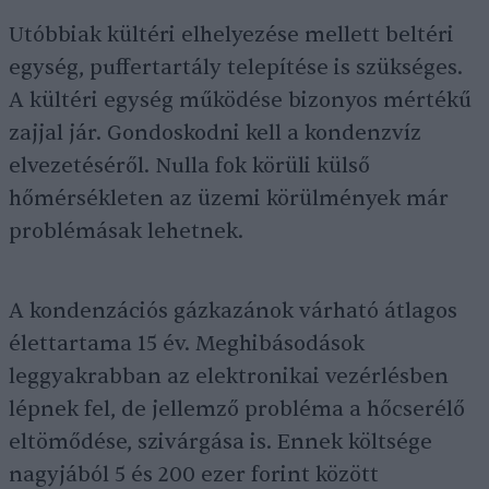
Utóbbiak kültéri elhelyezése mellett beltéri
egység, puffertartály telepítése is szükséges.
A kültéri egység működése bizonyos mértékű
zajjal jár. Gondoskodni kell a kondenzvíz
elvezetéséről. Nulla fok körüli külső
hőmérsékleten az üzemi körülmények már
problémásak lehetnek.
A kondenzációs gázkazánok várható átlagos
élettartama 15 év. Meghibásodások
leggyakrabban az elektronikai vezérlésben
lépnek fel, de jellemző probléma a hőcserélő
eltömődése, szivárgása is. Ennek költsége
nagyjából 5 és 200 ezer forint között