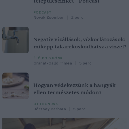
településeinket – Podcast
PODCAST
Novák Zsombor
2 perc
Negatív vízállások, vízkorlátozások:
miképp takarékoskodhatsz a vízzel?
ÉLŐ BOLYGÓNK
Granát-Galló Tímea
5 perc
Hogyan védekezzünk a hangyák
ellen természetes módon?
OTTHONUNK
Börzsey Barbara
5 perc