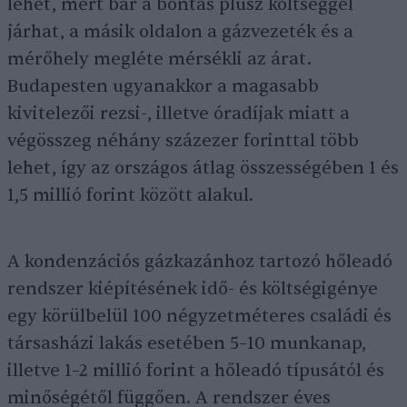
lehet, mert bár a bontás plusz költséggel
járhat, a másik oldalon a gázvezeték és a
mérőhely megléte mérsékli az árat.
Budapesten ugyanakkor a magasabb
kivitelezői rezsi-, illetve óradíjak miatt a
végösszeg néhány százezer forinttal több
lehet, így az országos átlag összességében 1 és
1,5 millió forint között alakul.
A kondenzációs gázkazánhoz tartozó hőleadó
rendszer kiépítésének idő- és költségigénye
egy körülbelül 100 négyzetméteres családi és
társasházi lakás esetében 5–10 munkanap,
illetve 1–2 millió forint a hőleadó típusától és
minőségétől függően. A rendszer éves