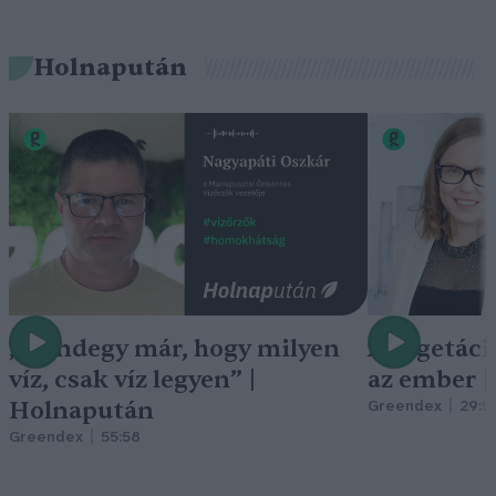
Holnapután
„Mindegy már, hogy milyen
A vegetáci
víz, csak víz legyen” |
az ember 
Holnapután
Greendex
29:5
Greendex
55:58