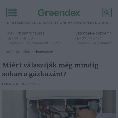
KERTEM
EGÉSZSÉGÜNK
OTTHONUNK
JÖVŐNK
ENERGIA
HULLA
–
–
Ma
Többnyire felhős
Szombat
Részben nap
Max 33° / Min 20°
Max 31° / Min 19°
Csapadék: 25% (0 mm)
Szél: 19 km/h
Csapadék: 5% (0 mm)
Szél: 
időjárási adatok:
Miért választják még mindig
sokan a gázkazánt?
ENERGIA
2025.09.12