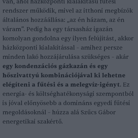
van, ahol házközponti kialakítású fűtési
rendszer működik, mivel az itthoni megbízók
általános hozzáállása: „az én házam, az én
váram”. Pedig ha egy társasház igazán
komolyan gondolna egy ilyen felújítást, akkor
házközponti kialakítással – amihez persze
minden lakó hozzájárulása szükséges – akár
egy kondenzációs gázkazán és egy
hőszivattyú kombinációjával ki lehetne
elégíteni a fűtési és a melegvíz-igényt
. Ez
energia- és költséghatékonysági szempontból
is jóval előnyösebb a domináns egyedi fűtési
megoldásoknál – húzza alá Szűcs Gábor
energetikai szakértő.