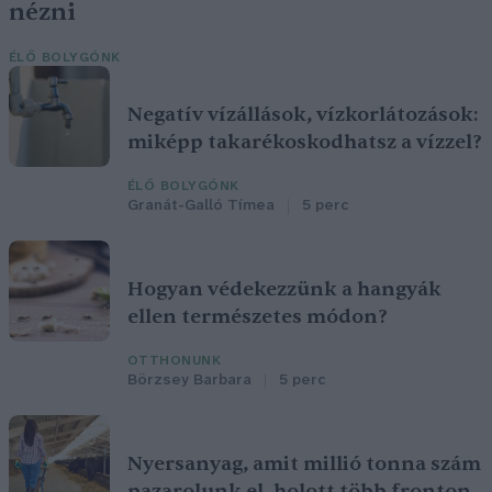
nézni
ÉLŐ BOLYGÓNK
Negatív vízállások, vízkorlátozások:
miképp takarékoskodhatsz a vízzel?
ÉLŐ BOLYGÓNK
Granát-Galló Tímea
5 perc
Hogyan védekezzünk a hangyák
ellen természetes módon?
OTTHONUNK
Börzsey Barbara
5 perc
Nyersanyag, amit millió tonna szám
pazarolunk el, holott több fronton