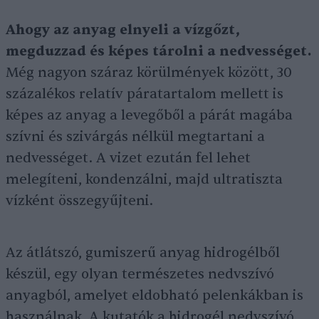
Ahogy az anyag elnyeli a vízgőzt,
megduzzad és képes tárolni a nedvességet.
Még nagyon száraz körülmények között, 30
százalékos relatív páratartalom mellett is
képes az anyag a levegőből a párát magába
szívni és szivárgás nélkül megtartani a
nedvességet. A vizet ezután fel lehet
melegíteni, kondenzálni, majd ultratiszta
vízként összegyűjteni.
Az átlátszó, gumiszerű anyag hidrogélből
készül, egy olyan természetes nedvszívó
anyagból, amelyet eldobható pelenkákban is
használnak. A kutatók a hidrogél nedvszívó