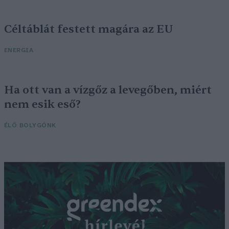
Céltáblát festett magára az EU
ENERGIA
Ha ott van a vízgőz a levegőben, miért
nem esik eső?
ÉLŐ BOLYGÓNK