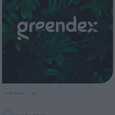
felfedezés
víz