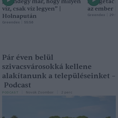
„Mindegy már, hogy milyen
A vegetáci
víz, csak víz legyen” |
az ember 
Holnapután
Greendex
29:5
Greendex
55:58
Pár éven belül
szivacsvárosokká kellene
alakítanunk a településeinket –
Podcast
Novák Zsombor
2 perc
PODCAST