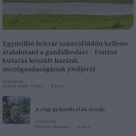
Egymillió hektár szántóföldön kellene
átalakítani a gazdálkodást – Fontos
kutatás készült hazánk
mezőgazdaságának jövőjéről
AGRÁRIUM
Granát-Galló Tímea
6 perc
A régi gyümölcsfák őrzője
AGRÁRIUM
Börzsey Barbara
6 perc