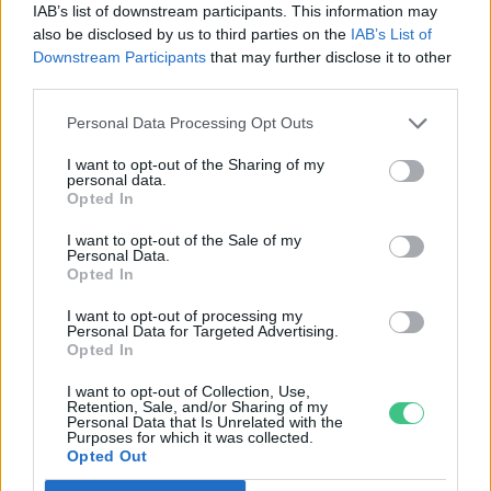
IAB’s list of downstream participants. This information may
Britanniát is
also be disclosed by us to third parties on the
IAB’s List of
Downstream Participants
that may further disclose it to other
SZEMLE
third parties.
Elképesztő felvétel mutatja meg,
Personal Data Processing Opt Outs
mekkora a különbség az áradó és a
I want to opt-out of the Sharing of my
kiszáradó Duna között
personal data.
Opted In
ÉLŐ BOLYGÓNK
I want to opt-out of the Sale of my
Personal Data.
Opted In
I want to opt-out of processing my
Personal Data for Targeted Advertising.
Opted In
I want to opt-out of Collection, Use,
Retention, Sale, and/or Sharing of my
Personal Data that Is Unrelated with the
Purposes for which it was collected.
Opted Out