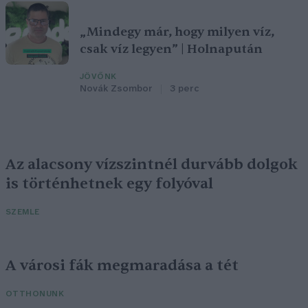
„Mindegy már, hogy milyen víz,
csak víz legyen” | Holnapután
JÖVŐNK
Novák Zsombor
3 perc
Az alacsony vízszintnél durvább dolgok
is történhetnek egy folyóval
SZEMLE
A városi fák megmaradása a tét
OTTHONUNK