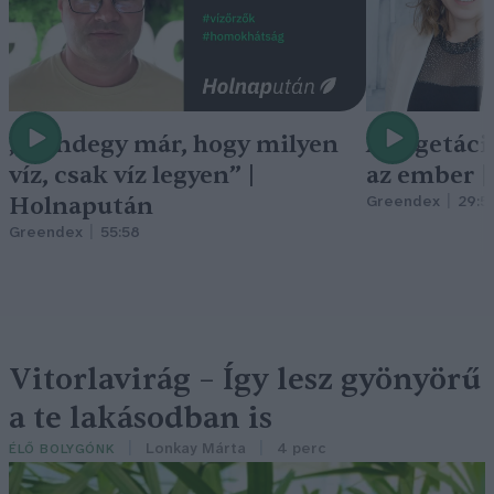
„Mindegy már, hogy milyen
A vegetáci
víz, csak víz legyen” |
az ember 
Holnapután
Greendex
29:5
Greendex
55:58
Vitorlavirág – Így lesz gyönyörű
a te lakásodban is
Lonkay Márta
4 perc
ÉLŐ BOLYGÓNK