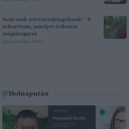
Nem csak növényrajongóknak! – 8
arborétum, amelyet érdemes
meglátogatni
5 perc
ÉLŐ BOLYGÓNK
Holnapután