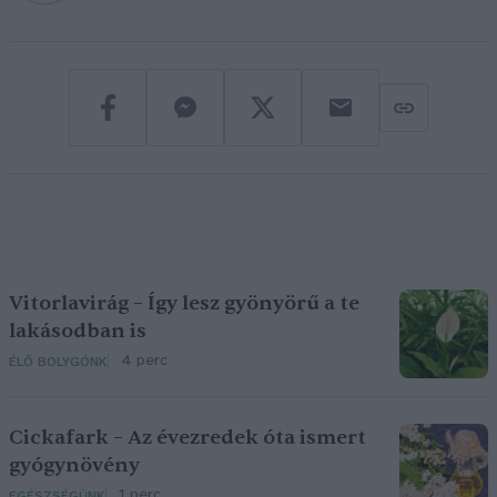
Vitorlavirág – Így lesz gyönyörű a te
lakásodban is
4 perc
ÉLŐ BOLYGÓNK
Cickafark – Az évezredek óta ismert
gyógynövény
1 perc
EGÉSZSÉGÜNK