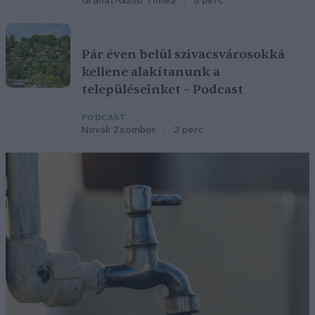
Granát-Galló Tímea
5 perc
Pár éven belül szivacsvárosokká
kellene alakítanunk a
településeinket – Podcast
PODCAST
Novák Zsombor
2 perc