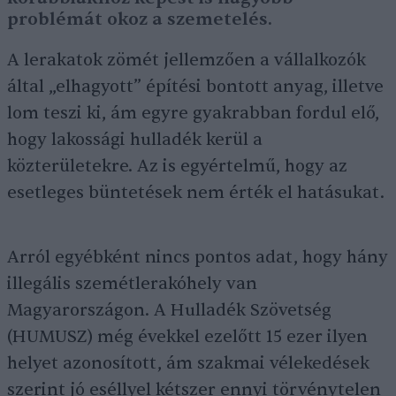
problémát okoz a szemetelés.
A lerakatok zömét jellemzően a vállalkozók
által „elhagyott” építési bontott anyag, illetve
lom teszi ki, ám egyre gyakrabban fordul elő,
hogy lakossági hulladék kerül a
közterületekre. Az is egyértelmű, hogy az
esetleges büntetések nem érték el hatásukat.
Arról egyébként nincs pontos adat, hogy hány
illegális szemétlerakóhely van
Magyarországon. A Hulladék Szövetség
(HUMUSZ) még évekkel ezelőtt 15 ezer ilyen
helyet azonosított, ám szakmai vélekedések
szerint jó eséllyel kétszer ennyi törvénytelen