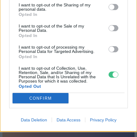
és a fényszegény környezetet.
I want to opt-out of the Sharing of my
personal data.
Opted In
Születésnapi programokkal várja a
I want to opt-out of the Sale of my
hétvégén a közönséget a 160 éves
Personal Data.
Opted In
Fővárosi Állatkert
I want to opt-out of processing my
ÉLŐ BOLYGÓNK
Personal Data for Targeted Advertising.
Opted In
Szedd magad őszibarack: itt vannak
I want to opt-out of Collection, Use,
a legjobb lelőhelyek!
Retention, Sale, and/or Sharing of my
Personal Data that Is Unrelated with the
Purposes for which it was collected.
SZEMLE
Opted Out
CONFIRM
Data Deletion
Data Access
Privacy Policy