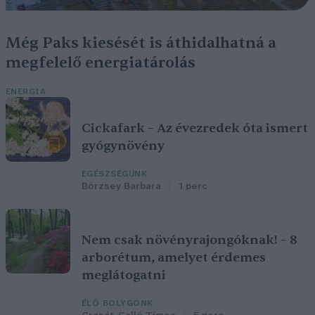
Még Paks kiesését is áthidalhatná a
megfelelő energiatárolás
ENERGIA
Cickafark – Az évezredek óta ismert
gyógynövény
EGÉSZSÉGÜNK
Börzsey Barbara
1 perc
Nem csak növényrajongóknak! – 8
arborétum, amelyet érdemes
meglátogatni
ÉLŐ BOLYGÓNK