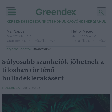
KERTEM
EGÉSZSÉGÜNK
OTTHONUNK
JÖVŐNK
ENERGIA
HULLA
–
–
Ma
Napos
Hétfő
Meleg
Max 32° / Min 18°
Max 36° / Min 22°
Csapadék: 0% (0 mm)
Szél: 7 km/h
Csapadék: 2% (0 mm)
Szél: 
időjárási adatok:
Súlyosabb szankciók jöhetnek a
tilosban történő
hulladéklerakásért
HULLADÉK
2019.02.25