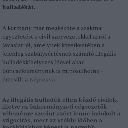
hulladékát.
A kormány már megkezdte a szakmai
egyeztetést a civil szervezetekkel arról a
javaslatról, amelynek következtében a
jelenleg szabálysértésnek számító illegális
hulladékkihelyezés idővel akár
bűncselekménynek is minősülhetne –
értesült a
Népszava
.
Az illegális hulladék ellen küzdő civilek,
illetve az önkormányzati cégvezetők
véleménye szerint azért lenne indokolt a
szigorítás, mert az utóbbi időben a
korábbiakhoz képest is nagyobb