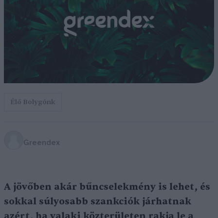
Élő Bolygónk
Greendex
A jövőben akár bűncselekmény is lehet, és
sokkal súlyosabb szankciók járhatnak
azért, ha valaki közterületen rakja le a