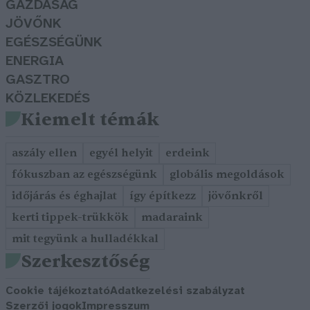
GAZDASÁG
JÖVŐNK
EGÉSZSÉGÜNK
ENERGIA
GASZTRO
KÖZLEKEDÉS
Kiemelt témák
aszály ellen
egyél helyit
erdeink
fókuszban az egészségünk
globális megoldások
időjárás és éghajlat
így építkezz
jövőnkről
kerti tippek-trükkök
madaraink
mit tegyünk a hulladékkal
Szerkesztőség
Cookie tájékoztató
Adatkezelési szabályzat
Szerzői jogok
Impresszum