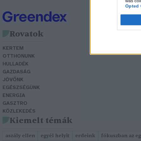
was col
Opted 
Rovatok
KERTEM
OTTHONUNK
HULLADÉK
GAZDASÁG
JÖVŐNK
EGÉSZSÉGÜNK
ENERGIA
GASZTRO
KÖZLEKEDÉS
Kiemelt témák
aszály ellen
egyél helyit
erdeink
fókuszban az e