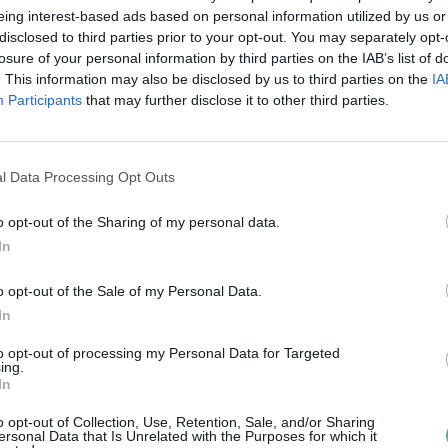
iatal nem akart még
eing interest-based ads based on personal information utilized by us or
disclosed to third parties prior to your opt-out. You may separately opt-
grárpályára lépni
losure of your personal information by third parties on the IAB’s list of
. This information may also be disclosed by us to third parties on the
IA
reendex Szemle
1 perc
Participants
that may further disclose it to other third parties.
l Data Processing Opt Outs
o opt-out of the Sharing of my personal data.
 MATE bekerült a világ 100
In
egjobb agráregyeteme közé
o opt-out of the Sale of my Personal Data.
In
reendex Szemle
to opt-out of processing my Personal Data for Targeted
ing.
In
o opt-out of Collection, Use, Retention, Sale, and/or Sharing
ersonal Data that Is Unrelated with the Purposes for which it