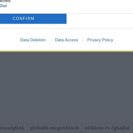
lected.
Out
CONFIRM
Data Deletion
Data Access
Privacy Policy
gészségünk
globális megoldások
időjárás és éghajlat