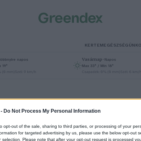
KERTEM
EGÉSZSÉGÜNK
Vasárnap
–
öbbnyire napos
Napos
n 19°
Max 33° / Min 18°
% (0 mm)
Szél: 9 km/h
Csapadék: 0% (0 mm)
Szél: 6 km/
 -
Do Not Process My Personal Information
to opt-out of the sale, sharing to third parties, or processing of your per
örténelmi rekord: soha ennyi
formation for targeted advertising by us, please use the below opt-out s
r selection. Please note that after your opt-out request is processed y