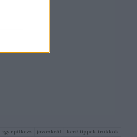
így építkezz
jövőnkről
kerti tippek-trükkök