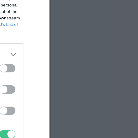
 personal
out of the
 downstream
B’s List of