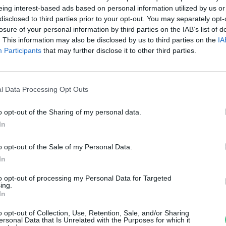
tt lenne a helye!
eing interest-based ads based on personal information utilized by us or
disclosed to third parties prior to your opt-out. You may separately opt-
nkay Márta
losure of your personal information by third parties on the IAB’s list of
. This information may also be disclosed by us to third parties on the
IA
Participants
that may further disclose it to other third parties.
l Data Processing Opt Outs
o opt-out of the Sharing of my personal data.
z a szobanövény megvéd minket
In
z egészségre káros anyagoktól
o opt-out of the Sale of my Personal Data.
In
reendex Szemle
to opt-out of processing my Personal Data for Targeted
ing.
In
o opt-out of Collection, Use, Retention, Sale, and/or Sharing
ersonal Data that Is Unrelated with the Purposes for which it