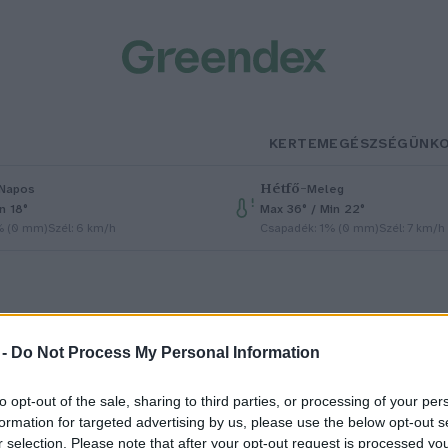
KERTEM
EGÉSZSÉGÜNK
Hétfő
–
Napos
Meleg
n 18°
Max 36° / Min 22°
% (0 mm)
Szél: 6 km/h
Csapadék: 1% (0 mm)
Szél: 7 km/h
 -
Do Not Process My Personal Information
to opt-out of the sale, sharing to third parties, or processing of your per
nyósnyelv – Minden lakásban
formation for targeted advertising by us, please use the below opt-out s
r selection. Please note that after your opt-out request is processed y