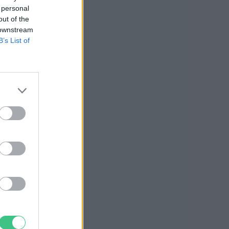
 personal
out of the
 downstream
B’s List of