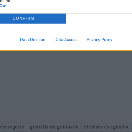
lected.
Out
CONFIRM
Data Deletion
Data Access
Privacy Policy
gészségünk
globális megoldások
időjárás és éghajlat