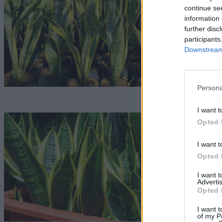
o
continue se
information 
Lo
further disc
participants
Downstream 
Persona
I want t
E
Opted 
a
I want t
Opted 
G
I want 
Advertis
Opted 
I want t
of my P