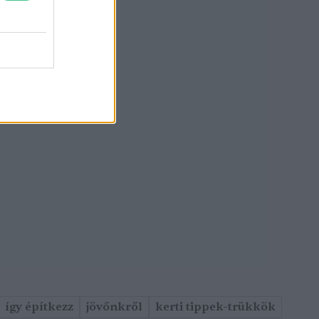
így építkezz
jövőnkről
kerti tippek-trükkök