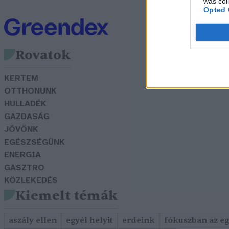
was col
Opted 
Rovatok
KERTEM
OTTHONUNK
HULLADÉK
GAZDASÁG
JÖVŐNK
EGÉSZSÉGÜNK
ENERGIA
GASZTRO
KÖZLEKEDÉS
Kiemelt témák
aszály ellen
egyél helyit
erdeink
fókuszban az e