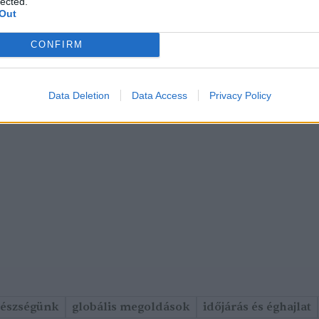
lected.
Out
CONFIRM
Data Deletion
Data Access
Privacy Policy
gészségünk
globális megoldások
időjárás és éghajlat