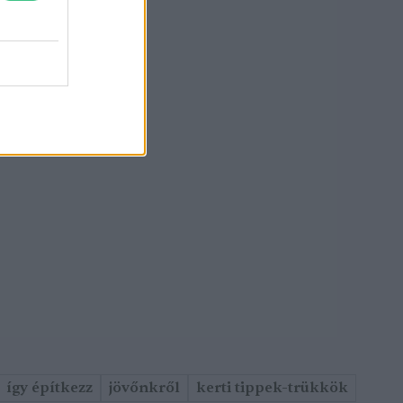
így építkezz
jövőnkről
kerti tippek-trükkök