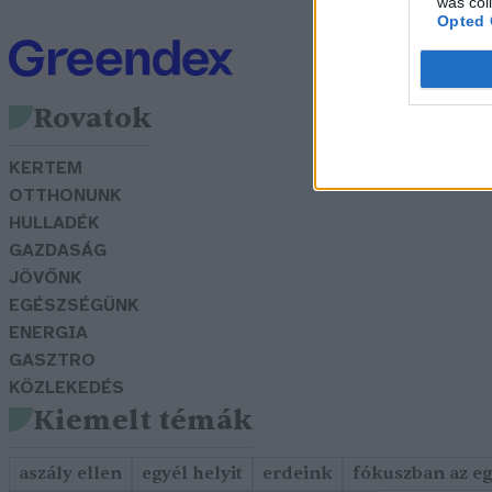
was col
Opted 
Rovatok
KERTEM
OTTHONUNK
HULLADÉK
GAZDASÁG
JÖVŐNK
EGÉSZSÉGÜNK
ENERGIA
GASZTRO
KÖZLEKEDÉS
Kiemelt témák
aszály ellen
egyél helyit
erdeink
fókuszban az e