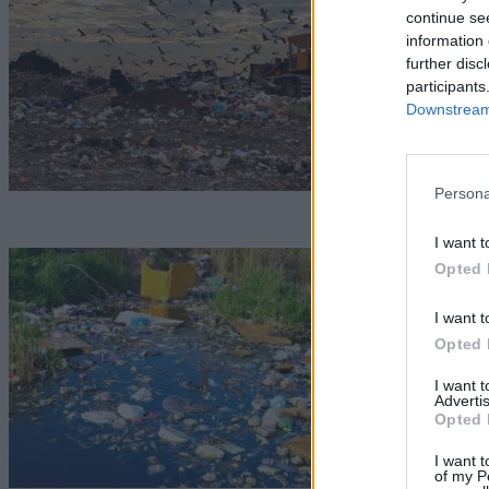
k
continue se
information 
m
further disc
participants
G
Downstream 
Persona
I want t
A
Opted 
b
I want t
k
Opted 
I want 
G
Advertis
Opted 
I want t
of my P