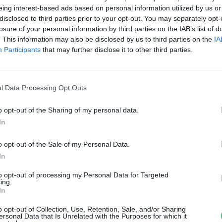
örnyezetvédelmi bírságok
eing interest-based ads based on personal information utilized by us or
disclosed to third parties prior to your opt-out. You may separately opt-
ájustól
losure of your personal information by third parties on the IAB’s list of
. This information may also be disclosed by us to third parties on the
IA
reendex Szemle
Participants
that may further disclose it to other third parties.
l Data Processing Opt Outs
o opt-out of the Sharing of my personal data.
z eddigieknél jóval szigorúbb
In
üntetés vár a
o opt-out of the Sale of my Personal Data.
örnyezetszennyezőkre
In
to opt-out of processing my Personal Data for Targeted
reendex Szemle
ing.
In
o opt-out of Collection, Use, Retention, Sale, and/or Sharing
ersonal Data that Is Unrelated with the Purposes for which it