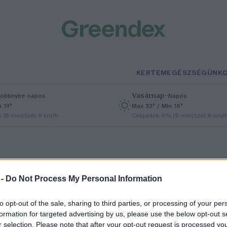
KERTEM
EGÉSZSÉGÜNK
Vasárnap
–
öbbnyire napos
Napos
n 19°
Max 33° / Min 18°
% (0 mm)
Szél: 9 km/h
Csapadék: 0% (0 mm)
Szél: 6 km/
 -
Do Not Process My Personal Information
to opt-out of the sale, sharing to third parties, or processing of your per
atalmasat emelkednek a
formation for targeted advertising by us, please use the below opt-out s
r selection. Please note that after your opt-out request is processed y