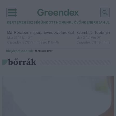
KERTEM
EGÉSZSÉGÜNK
OTTHONUNK
JÖVŐNK
ENERGIA
HULLA
–
–
Ma
Részben napos, heves zivatarokkal
Szombat
Többnyire n
Max 33° / Min 21°
Max 31° / Min 19°
Csapadék: 55% (1 mm)
Szél: 11 km/h
Csapadék: 5% (0 mm)
Szél:
időjárási adatok:
bőrrák