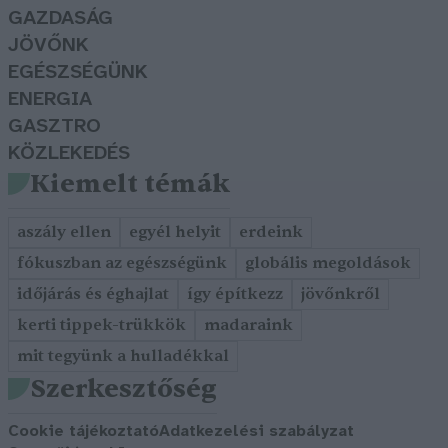
GAZDASÁG
JÖVŐNK
EGÉSZSÉGÜNK
ENERGIA
GASZTRO
KÖZLEKEDÉS
Kiemelt témák
aszály ellen
egyél helyit
erdeink
fókuszban az egészségünk
globális megoldások
időjárás és éghajlat
így építkezz
jövőnkről
kerti tippek-trükkök
madaraink
mit tegyünk a hulladékkal
Szerkesztőség
Cookie tájékoztató
Adatkezelési szabályzat