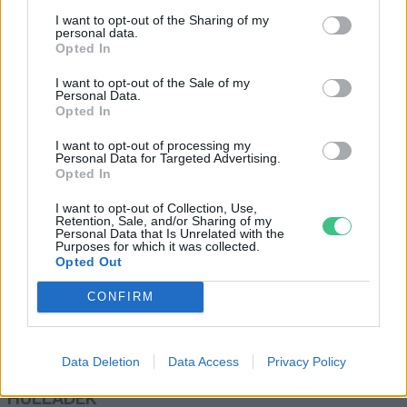
Elindult a bőrrák elleni nyári
I want to opt-out of the Sharing of my
kampány
personal data.
Opted In
Greendex Szemle
I want to opt-out of the Sale of my
Personal Data.
Opted In
Szolárium – Barnulás
gombnyomásra és az ezzel járó
I want to opt-out of processing my
Personal Data for Targeted Advertising.
kockázat
Opted In
Tóth Menyhért
I want to opt-out of Collection, Use,
Retention, Sale, and/or Sharing of my
Personal Data that Is Unrelated with the
Purposes for which it was collected.
Opted Out
CONFIRM
Rovatok
KERTEM
Data Deletion
Data Access
Privacy Policy
OTTHONUNK
HULLADÉK