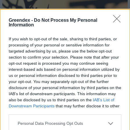
Greendex -
Do Not Process My Personal
Information
If you wish to opt-out of the sale, sharing to third parties, or
processing of your personal or sensitive information for
targeted advertising by us, please use the below opt-out
section to confirm your selection. Please note that after your
opt-out request is processed you may continue seeing
interest-based ads based on personal information utilized by
us or personal information disclosed to third parties prior to
your opt-out. You may separately opt-out of the further
Húsvétra készülünk – A
disclosure of your personal information by third parties on the
IAB’s list of downstream participants. This information may
krisztustövis és a feltámadásvirág
also be disclosed by us to third parties on the
IAB’s List of
története
Downstream Participants
that may further disclose it to other
third parties.
Lonkay Márta
Personal Data Processing Opt Outs