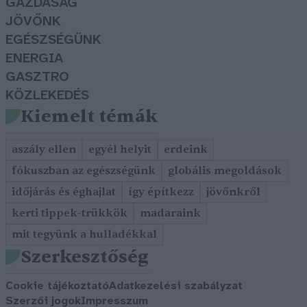
GAZDASÁG
JÖVŐNK
EGÉSZSÉGÜNK
ENERGIA
GASZTRO
KÖZLEKEDÉS
Kiemelt témák
aszály ellen
egyél helyit
erdeink
fókuszban az egészségünk
globális megoldások
időjárás és éghajlat
így építkezz
jövőnkről
kerti tippek-trükkök
madaraink
mit tegyünk a hulladékkal
Szerkesztőség
Cookie tájékoztató
Adatkezelési szabályzat
Szerzői jogok
Impresszum