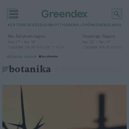
KERTEM
EGÉSZSÉGÜNK
OTTHONUNK
JÖVŐNK
ENERGIA
HULLA
–
–
Ma
Részben napos
Vasárnap
Napos
Max 31° / Min 18°
Max 32° / Min 18°
Csapadék: 3% (0 mm)
Szél: 13 km/h
Csapadék: 0% (0 mm)
Szél: 
időjárási adatok:
botanika