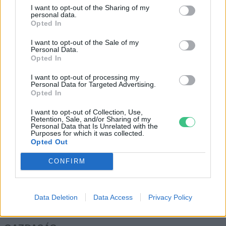
Új értelmet nyert a pénzfa
I want to opt-out of the Sharing of my
fogalma
personal data.
Opted In
Greendex Szemle
I want to opt-out of the Sale of my
Personal Data.
Opted In
Ez a fa a világ legmagányosabb
élőlénye
I want to opt-out of processing my
Personal Data for Targeted Advertising.
Greendex Szemle
Opted In
I want to opt-out of Collection, Use,
Retention, Sale, and/or Sharing of my
Personal Data that Is Unrelated with the
Purposes for which it was collected.
Opted Out
Rovatok
CONFIRM
KERTEM
Data Deletion
Data Access
Privacy Policy
OTTHONUNK
HULLADÉK