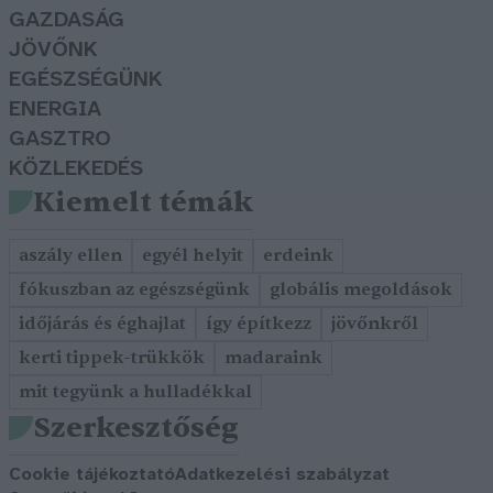
GAZDASÁG
JÖVŐNK
EGÉSZSÉGÜNK
ENERGIA
GASZTRO
KÖZLEKEDÉS
Kiemelt témák
aszály ellen
egyél helyit
erdeink
fókuszban az egészségünk
globális megoldások
időjárás és éghajlat
így építkezz
jövőnkről
kerti tippek-trükkök
madaraink
mit tegyünk a hulladékkal
Szerkesztőség
Cookie tájékoztató
Adatkezelési szabályzat