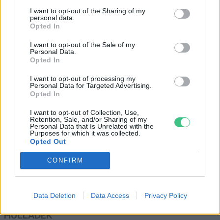
Az evolúció kódolta belénk a
I want to opt-out of the Sharing of my
túlfogyasztást? – interjú Forgács
personal data.
Attila szociálpszichológussal
Opted In
Greendex
I want to opt-out of the Sale of my
Personal Data.
Opted In
#givingisthenewblack – Az idei
I want to opt-out of processing my
Black Friday-on inkább adakozz!
Personal Data for Targeted Advertising.
Opted In
Hajas Gyula Bence
I want to opt-out of Collection, Use,
Retention, Sale, and/or Sharing of my
Personal Data that Is Unrelated with the
Purposes for which it was collected.
Opted Out
CONFIRM
Rovatok
KERTEM
Data Deletion
Data Access
Privacy Policy
OTTHONUNK
HULLADÉK