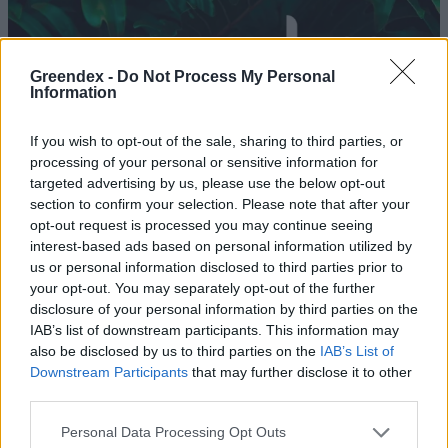
Greendex -
Do Not Process My Personal
Information
If you wish to opt-out of the sale, sharing to third parties, or
processing of your personal or sensitive information for
targeted advertising by us, please use the below opt-out
section to confirm your selection. Please note that after your
opt-out request is processed you may continue seeing
interest-based ads based on personal information utilized by
us or personal information disclosed to third parties prior to
your opt-out. You may separately opt-out of the further
Giving Friday: kamaszok mentális
disclosure of your personal information by third parties on the
egészségét segíti a dm és a Kék
IAB’s list of downstream participants. This information may
also be disclosed by us to third parties on the
IAB’s List of
Vonal alapítvány
Downstream Participants
that may further disclose it to other
third parties.
Greendex Szemle
Personal Data Processing Opt Outs