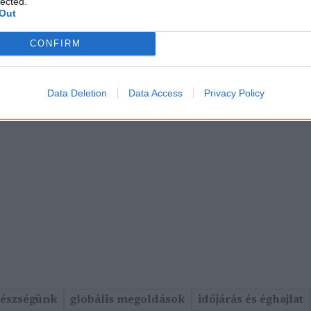
lected.
Out
CONFIRM
Data Deletion
Data Access
Privacy Policy
gészségünk
globális megoldások
időjárás és éghajlat