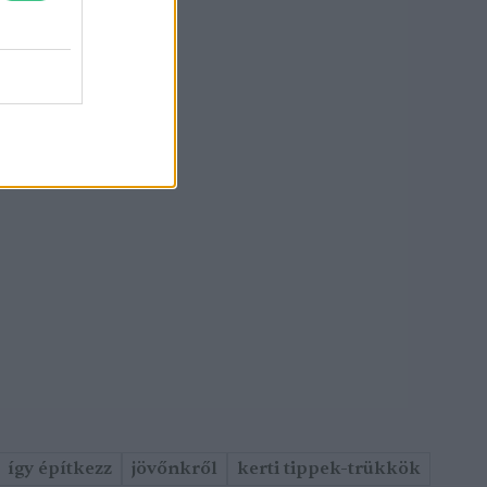
így építkezz
jövőnkről
kerti tippek-trükkök