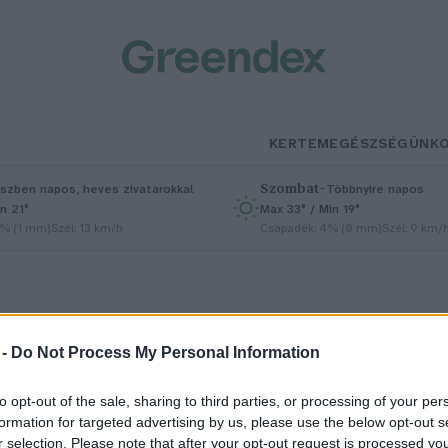
KERTEM
EGÉSZSÉGÜNK
Szombat
–
szben napos, heves zivatarokkal
Többnyire napos
n 21°
Max 33° / Min 19°
5% (1 mm)
Szél: 13 km/h
Csapadék: 4% (0 mm)
Szél: 9 km/
 -
Do Not Process My Personal Information
to opt-out of the sale, sharing to third parties, or processing of your per
ét farkas is elpusztult a
formation for targeted advertising by us, please use the below opt-out s
r selection. Please note that after your opt-out request is processed y