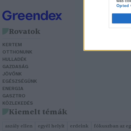
was col
Opted 
Rovatok
KERTEM
OTTHONUNK
HULLADÉK
GAZDASÁG
JÖVŐNK
EGÉSZSÉGÜNK
ENERGIA
GASZTRO
KÖZLEKEDÉS
Kiemelt témák
aszály ellen
egyél helyit
erdeink
fókuszban az e