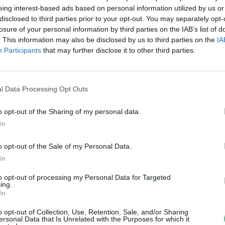
udakeszi Vadasparkban
eing interest-based ads based on personal information utilized by us or
disclosed to third parties prior to your opt-out. You may separately opt-
reendex Szemle
losure of your personal information by third parties on the IAB’s list of
. This information may also be disclosed by us to third parties on the
IA
Participants
that may further disclose it to other third parties.
l Data Processing Opt Outs
o opt-out of the Sharing of my personal data.
árom hónapja gyászol egy
In
panyol állatkert csimpánza
o opt-out of the Sale of my Personal Data.
In
reendex Szemle
to opt-out of processing my Personal Data for Targeted
ing.
In
o opt-out of Collection, Use, Retention, Sale, and/or Sharing
ersonal Data that Is Unrelated with the Purposes for which it