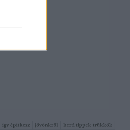
így építkezz
jövőnkről
kerti tippek-trükkök