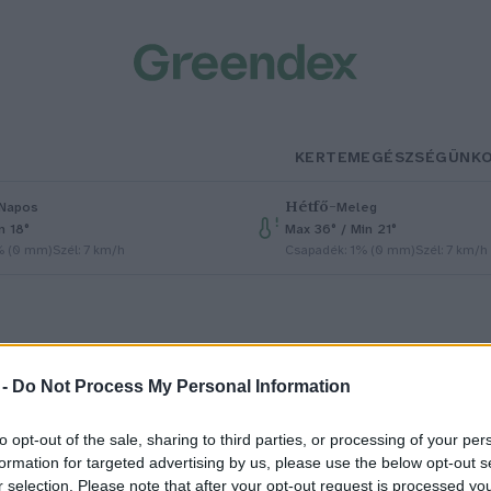
KERTEM
EGÉSZSÉGÜNK
Hétfő
–
Napos
Meleg
n 18°
Max 36° / Min 21°
% (0 mm)
Szél: 7 km/h
Csapadék: 1% (0 mm)
Szél: 7 km/h
 -
Do Not Process My Personal Information
to opt-out of the sale, sharing to third parties, or processing of your per
 Balaton lett Európa legjobb
formation for targeted advertising by us, please use the below opt-out s
r selection. Please note that after your opt-out request is processed y