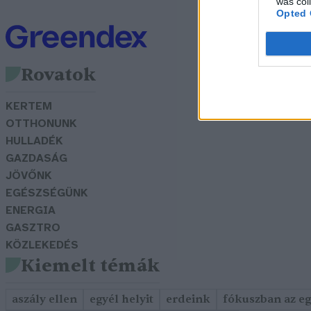
was col
Opted 
Rovatok
KERTEM
OTTHONUNK
HULLADÉK
GAZDASÁG
JÖVŐNK
EGÉSZSÉGÜNK
ENERGIA
GASZTRO
KÖZLEKEDÉS
Kiemelt témák
aszály ellen
egyél helyit
erdeink
fókuszban az e