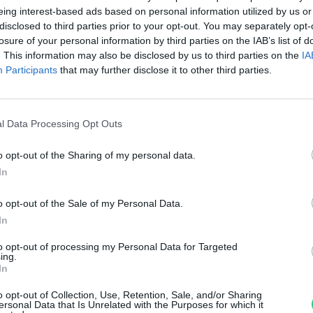
saládbarát desztinációja
eing interest-based ads based on personal information utilized by us or
disclosed to third parties prior to your opt-out. You may separately opt-
reendex Szemle
losure of your personal information by third parties on the IAB’s list of
. This information may also be disclosed by us to third parties on the
IA
Participants
that may further disclose it to other third parties.
l Data Processing Opt Outs
o opt-out of the Sharing of my personal data.
iderült, melyik a legszebb hazai
In
ilátópont
o opt-out of the Sale of my Personal Data.
In
reendex Szemle
to opt-out of processing my Personal Data for Targeted
ing.
In
o opt-out of Collection, Use, Retention, Sale, and/or Sharing
ersonal Data that Is Unrelated with the Purposes for which it