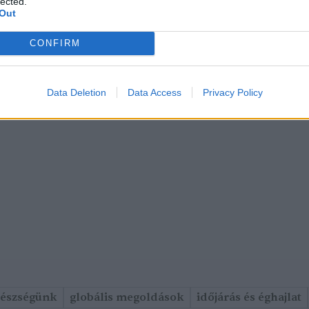
lected.
Out
CONFIRM
Data Deletion
Data Access
Privacy Policy
gészségünk
globális megoldások
időjárás és éghajlat