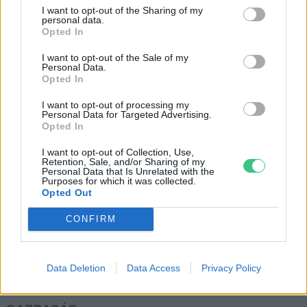
Mit tehetünk, hogy ne árasszanak
I want to opt-out of the Sharing of my
el mindent a nedves törlőkendők?
personal data.
Opted In
Greendex szemle
I want to opt-out of the Sale of my
Personal Data.
Opted In
Megvalósult álom mindenkinek,
aki nem szeret felmosni
I want to opt-out of processing my
Personal Data for Targeted Advertising.
Greendex szemle
Opted In
I want to opt-out of Collection, Use,
Retention, Sale, and/or Sharing of my
Personal Data that Is Unrelated with the
Purposes for which it was collected.
Opted Out
Rovatok
CONFIRM
KERTEM
Data Deletion
Data Access
Privacy Policy
OTTHONUNK
HULLADÉK