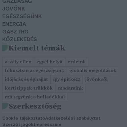
GAZDASÁG
JÖVŐNK
EGÉSZSÉGÜNK
ENERGIA
GASZTRO
KÖZLEKEDÉS
Kiemelt témák
aszály ellen
egyél helyit
erdeink
fókuszban az egészségünk
globális megoldások
időjárás és éghajlat
így építkezz
jövőnkről
kerti tippek-trükkök
madaraink
mit tegyünk a hulladékkal
Szerkesztőség
Cookie tájékoztató
Adatkezelési szabályzat
Szerzői jogok
Impresszum