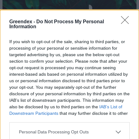
Greendex -
Do Not Process My Personal
Information
If you wish to opt-out of the sale, sharing to third parties, or
processing of your personal or sensitive information for
targeted advertising by us, please use the below opt-out
section to confirm your selection. Please note that after your
opt-out request is processed you may continue seeing
interest-based ads based on personal information utilized by
us or personal information disclosed to third parties prior to
your opt-out. You may separately opt-out of the further
A higiéniai termékek terén is
disclosure of your personal information by third parties on the
IAB’s list of downstream participants. This information may
növelni kell az újrahasznosítás
also be disclosed by us to third parties on the
IAB’s List of
mértékét
Downstream Participants
that may further disclose it to other
third parties.
Greendex Szemle
Personal Data Processing Opt Outs