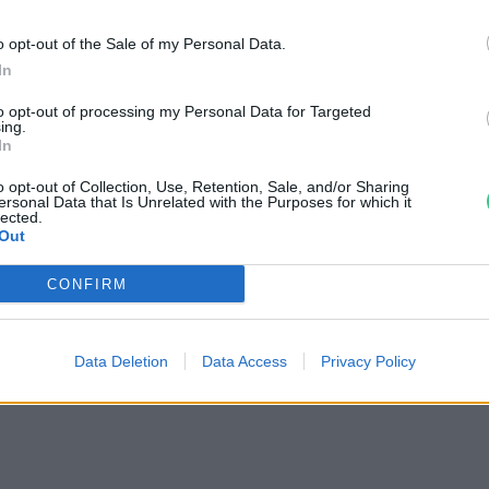
egmagasabb csúcsokra
o opt-out of the Sale of my Personal Data.
In
to opt-out of processing my Personal Data for Targeted
ing.
In
o opt-out of Collection, Use, Retention, Sale, and/or Sharing
lvad az Everest gleccsere,
ersonal Data that Is Unrelated with the Purposes for which it
lected.
Out
öltöznek a hegymászók
CONFIRM
reendex Szemle
Data Deletion
Data Access
Privacy Policy