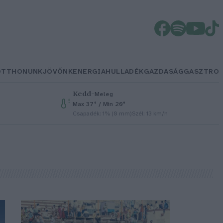
OTTHONUNK
JÖVŐNK
ENERGIA
HULLADÉK
GAZDASÁG
GASZTRO
Kedd
–
Meleg
Max 37° / Min 20°
Csapadék: 1% (0 mm)
Szél: 13 km/h