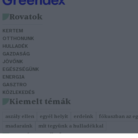
Rovatok
KERTEM
OTTHONUNK
HULLADÉK
GAZDASÁG
JÖVŐNK
EGÉSZSÉGÜNK
ENERGIA
GASZTRO
KÖZLEKEDÉS
Kiemelt témák
aszály ellen
egyél helyit
erdeink
fókuszban az e
madaraink
mit tegyünk a hulladékkal
Szerkesztőség