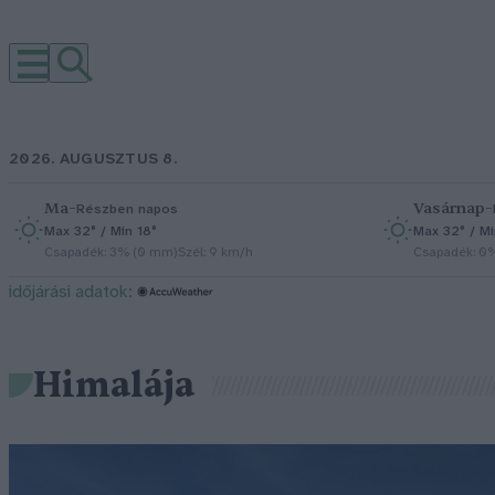
2026. AUGUSZTUS 8.
Ma
–
Vasárnap
–
Részben napos
Max 32° / Min 18°
Max 32° / Mi
Csapadék: 3% (0 mm)
Szél: 9 km/h
Csapadék: 0
időjárási adatok:
Himalája