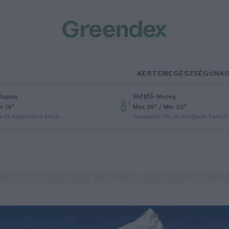
KERTEM
EGÉSZSÉGÜNK
Hétfő
–
Napos
Meleg
n 18°
Max 36° / Min 22°
% (0 mm)
Szél: 6 km/h
Csapadék: 1% (0 mm)
Szél: 7 km/h