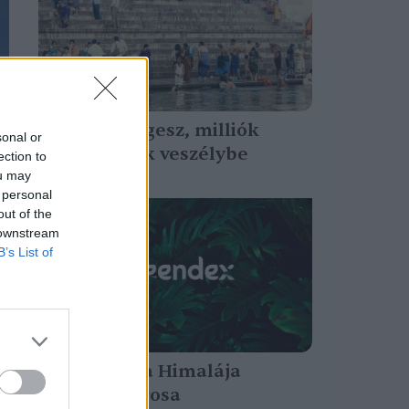
Apad a Gangesz, milliók
sonal or
kerülhetnek veszélybe
ection to
Greendex Szemle
ou may
 personal
out of the
 downstream
B’s List of
Joshimath, a Himalája
süllyedő városa