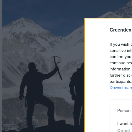
Greendex
If you wish 
sensitive in
confirm you
continue se
information 
further disc
participants
Downstream 
Persona
I want t
Opted 