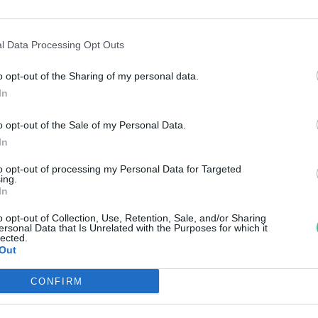
folytatódik az
l Data Processing Opt Outs
ogram
o opt-out of the Sharing of my personal data.
In
o opt-out of the Sale of my Personal Data.
dén tavasszal 500 iskolába
In
öltözik be az erdő
to opt-out of processing my Personal Data for Targeted
ing.
reendex Szemle
In
o opt-out of Collection, Use, Retention, Sale, and/or Sharing
ersonal Data that Is Unrelated with the Purposes for which it
lected.
Out
CONFIRM