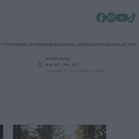
OTTHONUNK
JÖVŐNK
ENERGIA
HULLADÉK
GAZDASÁG
GASZTRO
Kedd
–
Meleg
Max 36° / Min 20°
Csapadék: 1% (0 mm)
Szél: 13 km/h