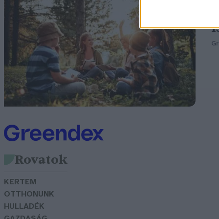
Ó
I
G
Rovatok
KERTEM
OTTHONUNK
HULLADÉK
GAZDASÁG