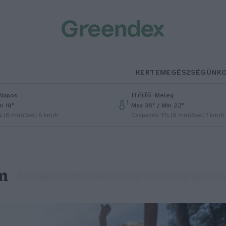
KERTEM
EGÉSZSÉGÜNK
Hétfő
–
Napos
Meleg
n 18°
Max 36° / Min 22°
% (0 mm)
Szél: 6 km/h
Csapadék: 1% (0 mm)
Szél: 7 km/h
m