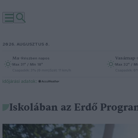
2026. AUGUSZTUS 8.
Ma
–
Vasárnap
–
Részben napos
Max 31° / Min 18°
Max 32° / Mi
Csapadék: 3% (0 mm)
Szél: 11 km/h
Csapadék: 0
időjárási adatok:
Iskolában az Erdő Progra