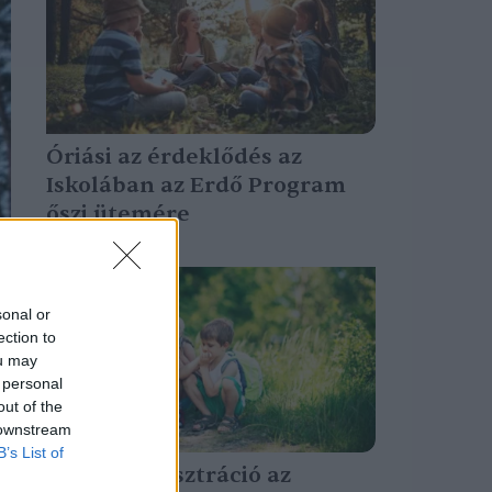
Óriási az érdeklődés az
Iskolában az Erdő Program
őszi ütemére
Greendex Szemle
sonal or
ection to
ou may
 personal
out of the
 downstream
B’s List of
Indul a regisztráció az