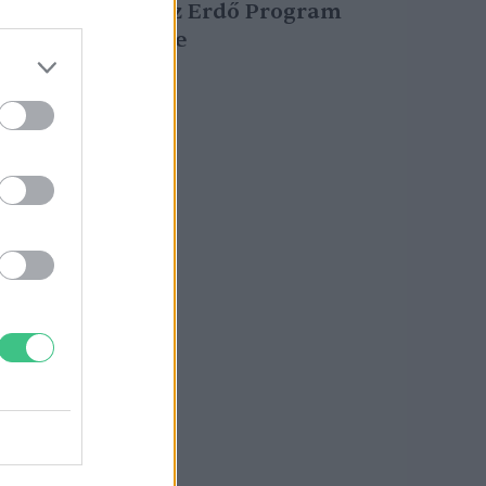
Iskolában az Erdő Program
őszi ütemére
Greendex Szemle