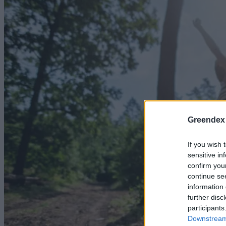
Greendex
If you wish 
sensitive in
confirm you
continue se
information 
further disc
participants
Downstream 