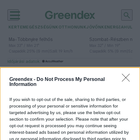
KERTEM
EGÉSZSÉGÜNK
OTTHONUNK
JÖVŐNK
ENERGIA
HULLA
–
–
Ma
Többnyire felhős
Szombat
Részben nap
Max 33° / Min 21°
Max 32° / Min 19°
Csapadék: 25% (0 mm)
Szél: 19 km/h
Csapadék: 5% (0 mm)
Szél: 
időjárási adatok:
kullancs eltávolítása
Greendex -
Do Not Process My Personal
Information
If you wish to opt-out of the sale, sharing to third parties, or
Oktatóvideót készített a kullancs
processing of your personal or sensitive information for
helyes eltávolításáról a
targeted advertising by us, please use the below opt-out
Semmelweis Egyetem
section to confirm your selection. Please note that after your
opt-out request is processed you may continue seeing
Greendex Szemle
2 perc
interest-based ads based on personal information utilized by
us or personal information disclosed to third parties prior to