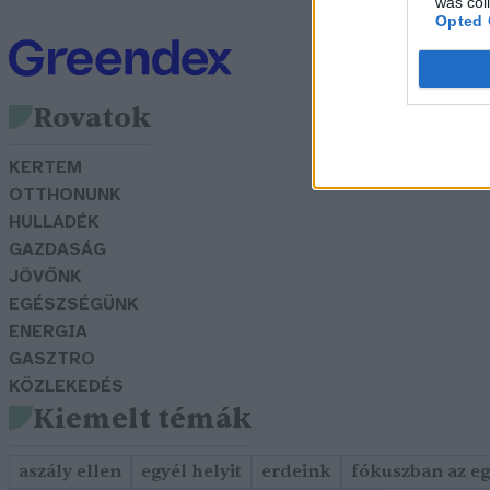
was col
Opted 
Rovatok
KERTEM
OTTHONUNK
HULLADÉK
GAZDASÁG
JÖVŐNK
EGÉSZSÉGÜNK
ENERGIA
GASZTRO
KÖZLEKEDÉS
Kiemelt témák
aszály ellen
egyél helyit
erdeink
fókuszban az e