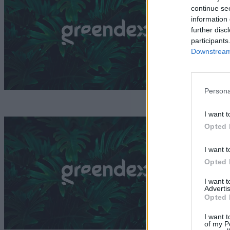
l
continue se
information 
r
further disc
participants
G
Downstream 
Persona
I want t
K
Opted 
I want t
Opted 
G
I want 
Advertis
Opted 
I want t
of my P