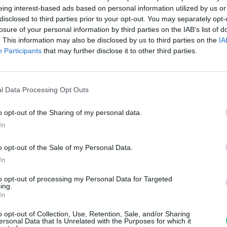
étre a lezárt budai alsó
eing interest-based ads based on personal information utilized by us or
disclosed to third parties prior to your opt-out. You may separately opt-
akparton
losure of your personal information by third parties on the IAB’s list of
. This information may also be disclosed by us to third parties on the
IA
reendex szemle
Participants
that may further disclose it to other third parties.
l Data Processing Opt Outs
o opt-out of the Sharing of my personal data.
örnyezetbarát fények a
In
Lánchídon
o opt-out of the Sale of my Personal Data.
In
reendex szemle
to opt-out of processing my Personal Data for Targeted
ing.
In
o opt-out of Collection, Use, Retention, Sale, and/or Sharing
ersonal Data that Is Unrelated with the Purposes for which it