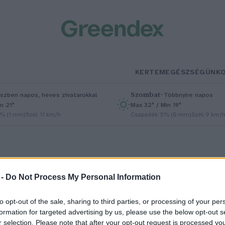
KERTEM
EGÉSZSÉGÜNK
Szombat
–
szben napos, heves zivatarokkal
Többnyire napos
n 21°
Max 32° / Min 19°
5% (1 mm)
Szél: 11 km/h
Csapadék: 5% (0 mm)
Szél: 9 km/
 -
Do Not Process My Personal Information
to opt-out of the sale, sharing to third parties, or processing of your per
deiglenes pihenőparkot hoznak
formation for targeted advertising by us, please use the below opt-out s
r selection. Please note that after your opt-out request is processed y