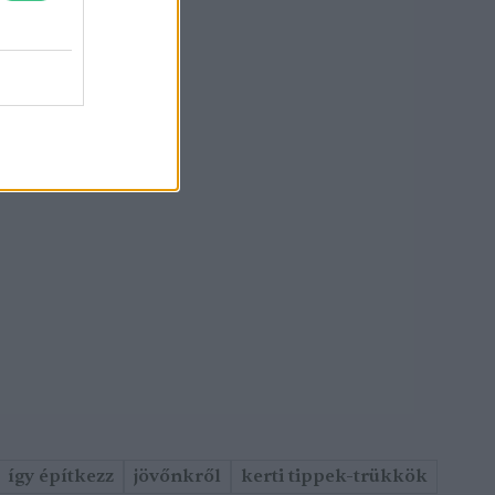
így építkezz
jövőnkről
kerti tippek-trükkök