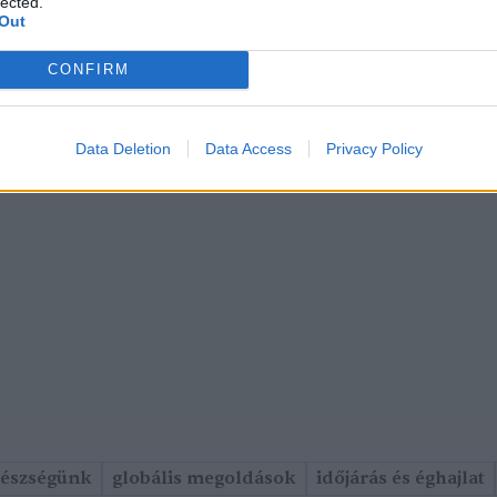
lected.
Out
CONFIRM
Data Deletion
Data Access
Privacy Policy
gészségünk
globális megoldások
időjárás és éghajlat