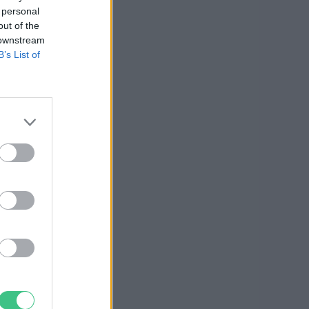
 personal
out of the
 downstream
B’s List of