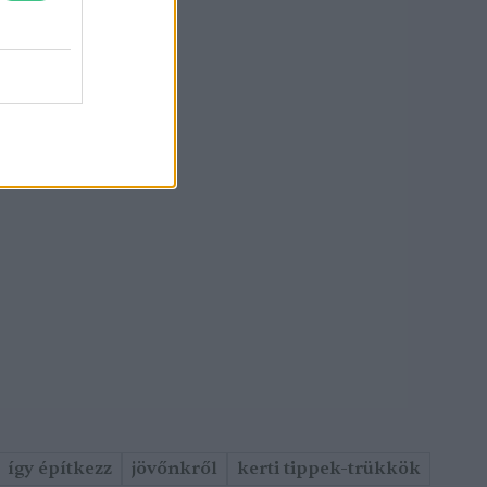
így építkezz
jövőnkről
kerti tippek-trükkök