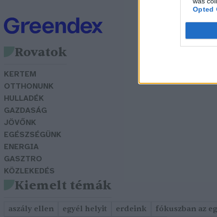
was col
Opted 
Rovatok
KERTEM
OTTHONUNK
HULLADÉK
GAZDASÁG
JÖVŐNK
EGÉSZSÉGÜNK
ENERGIA
GASZTRO
KÖZLEKEDÉS
Kiemelt témák
aszály ellen
egyél helyit
erdeink
fókuszban az e