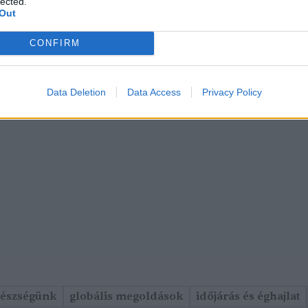
lected.
Out
CONFIRM
Data Deletion
Data Access
Privacy Policy
gészségünk
globális megoldások
időjárás és éghajlat