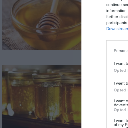
G
continue se
information 
further disc
participants
Downstream 
Persona
I want t
N
Opted 
a
I want t
Opted 
G
I want 
Advertis
Opted 
I want t
of my P