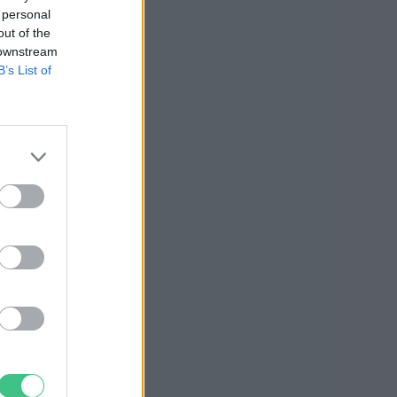
 personal
out of the
 downstream
B’s List of