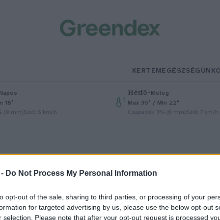
KERTEM
EGÉSZSÉGÜNK
Hétfő
–
Napos
Meleg
n 18°
Max 36° / Min 22°
% (0 mm)
Szél: 6 km/h
Csapadék: 1% (0 mm)
Szél: 7 km/h
 -
Do Not Process My Personal Information
to opt-out of the sale, sharing to third parties, or processing of your per
me az év kiváló magyar mézei
formation for targeted advertising by us, please use the below opt-out s
r selection. Please note that after your opt-out request is processed y