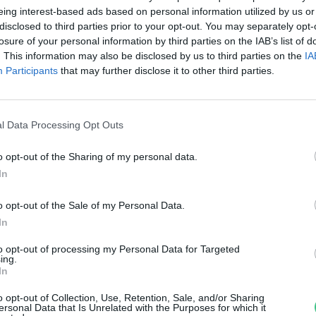
reendex Szemle
eing interest-based ads based on personal information utilized by us or
disclosed to third parties prior to your opt-out. You may separately opt-
losure of your personal information by third parties on the IAB’s list of
. This information may also be disclosed by us to third parties on the
IA
Participants
that may further disclose it to other third parties.
l Data Processing Opt Outs
o opt-out of the Sharing of my personal data.
agyot zuhant a magyar méz ára
In
 kínaié miatt
o opt-out of the Sale of my Personal Data.
In
reendex Szemle
to opt-out of processing my Personal Data for Targeted
ing.
In
o opt-out of Collection, Use, Retention, Sale, and/or Sharing
ersonal Data that Is Unrelated with the Purposes for which it