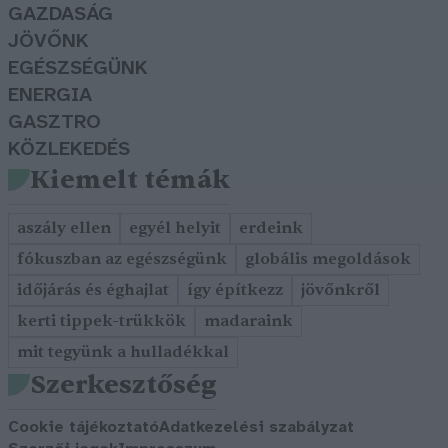
GAZDASÁG
JÖVŐNK
EGÉSZSÉGÜNK
ENERGIA
GASZTRO
KÖZLEKEDÉS
Kiemelt témák
aszály ellen
egyél helyit
erdeink
fókuszban az egészségünk
globális megoldások
időjárás és éghajlat
így építkezz
jövőnkről
kerti tippek-trükkök
madaraink
mit tegyünk a hulladékkal
Szerkesztőség
Cookie tájékoztató
Adatkezelési szabályzat