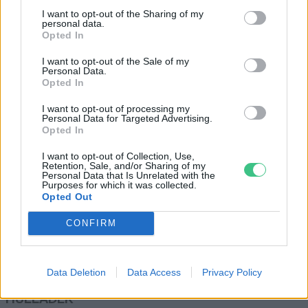
Hamarosan frissül a Természetjáró
I want to opt-out of the Sharing of my
personal data.
Greendex szemle
Opted In
I want to opt-out of the Sale of my
Personal Data.
Opted In
Több, mint 20 forrást újítanak fel
I want to opt-out of processing my
idén a Pilisi Parkerdő területén.
Personal Data for Targeted Advertising.
Opted In
Greendex szemle
I want to opt-out of Collection, Use,
Retention, Sale, and/or Sharing of my
Personal Data that Is Unrelated with the
Purposes for which it was collected.
Opted Out
CONFIRM
Rovatok
KERTEM
Data Deletion
Data Access
Privacy Policy
OTTHONUNK
HULLADÉK