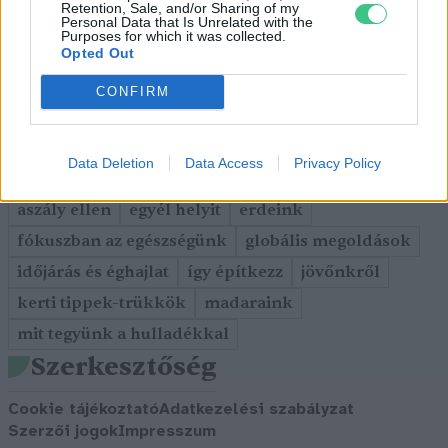
Retention, Sale, and/or Sharing of my
JÖVŐNK
Personal Data that Is Unrelated with the
Purposes for which it was collected.
EGÉSZSÉGÜNK
Opted Out
ENERGIA
CONFIRM
GASZTRO
KÖZLEKEDÉS
Kiemelt témák
Data Deletion
Data Access
Privacy Policy
aszály ellen
egyél helyit
erdeink
fókuszban az egészségünk
globális megoldások
időjárás és éghajlat
így építkezz
jövőnkről
kerti tippek-trükkök
madaraink
mit tegyünk a hulladékkal
Szerkesztőség
Cookie tájékoztató
Adatkezelési szabályzat
Szerzői jogok
Impresszum