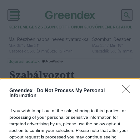
KERTEM
EGÉSZSÉGÜNK
OTTHONUNK
JÖVŐNK
ENERGIA
HULLA
–
–
Ma
Részben napos, heves zivatarokkal
Szombat
Részben na
Max 35° / Min 21°
Max 32° / Min 19°
Csapadék: 55% (3 mm)
Szél: 15 km/h
Csapadék: 5% (0 mm)
Szél:
időjárási adatok:
Szabályozott
Tevékenységek
Greendex -
Do Not Process My Personal
Information
Felügyeleti Hatósága
If you wish to opt-out of the sale, sharing to third parties, or
processing of your personal or sensitive information for
targeted advertising by us, please use the below opt-out
Így függ össze a geotermikus
section to confirm your selection. Please note that after your
energia és az ESG – Podcast
opt-out request is processed you may continue seeing