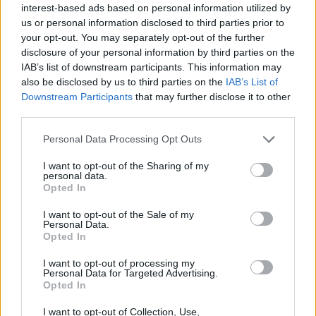
interest-based ads based on personal information utilized by
Novák Zsombor
us or personal information disclosed to third parties prior to
your opt-out. You may separately opt-out of the further
disclosure of your personal information by third parties on the
IAB’s list of downstream participants. This information may
also be disclosed by us to third parties on the
IAB’s List of
A Pannon-tenger ősi erejét hívja
Downstream Participants
that may further disclose it to other
segítségül az energiaválságban
third parties.
Magyarország
Personal Data Processing Opt Outs
Greendex
I want to opt-out of the Sharing of my
personal data.
Opted In
I want to opt-out of the Sale of my
Rovatok
Personal Data.
Opted In
KERTEM
I want to opt-out of processing my
Personal Data for Targeted Advertising.
OTTHONUNK
Opted In
HULLADÉK
I want to opt-out of Collection, Use,
GAZDASÁG