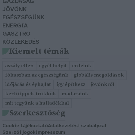
GAZDASÁG
JÖVŐNK
EGÉSZSÉGÜNK
ENERGIA
GASZTRO
KÖZLEKEDÉS
Kiemelt témák
aszály ellen
egyél helyit
erdeink
fókuszban az egészségünk
globális megoldások
időjárás és éghajlat
így építkezz
jövőnkről
kerti tippek-trükkök
madaraink
mit tegyünk a hulladékkal
Szerkesztőség
Cookie tájékoztató
Adatkezelési szabályzat
Szerzői jogok
Impresszum