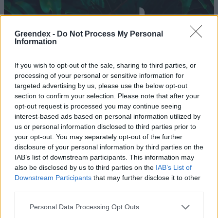
Greendex -
Do Not Process My Personal
Information
If you wish to opt-out of the sale, sharing to third parties, or
processing of your personal or sensitive information for
targeted advertising by us, please use the below opt-out
section to confirm your selection. Please note that after your
opt-out request is processed you may continue seeing
interest-based ads based on personal information utilized by
us or personal information disclosed to third parties prior to
your opt-out. You may separately opt-out of the further
Két év alatt közel 20 tonnányi
disclosure of your personal information by third parties on the
IAB’s list of downstream participants. This information may
illegális szemetet szállítottak el
also be disclosed by us to third parties on the
IAB’s List of
az erdőkből
Downstream Participants
that may further disclose it to other
third parties.
Greendex Szemle
Personal Data Processing Opt Outs