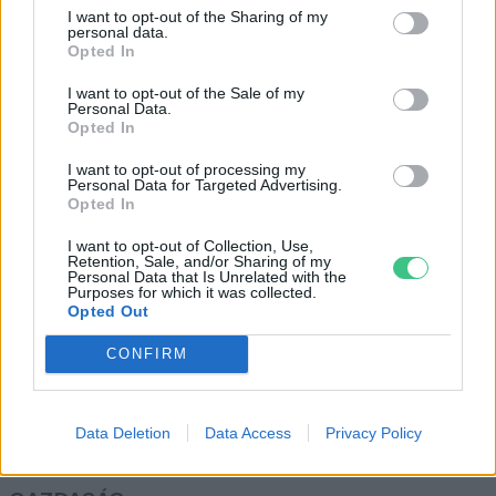
Újra a Zöld Híd végzi a
I want to opt-out of the Sharing of my
szemétszállítást 113 településen
personal data.
Opted In
Greendex szemle
I want to opt-out of the Sale of my
Personal Data.
Opted In
A Nikola a környezetbarát
szemétszállítás szolgálatában
I want to opt-out of processing my
Personal Data for Targeted Advertising.
Greendex
Opted In
I want to opt-out of Collection, Use,
Retention, Sale, and/or Sharing of my
Personal Data that Is Unrelated with the
Purposes for which it was collected.
Opted Out
Rovatok
CONFIRM
KERTEM
Data Deletion
Data Access
Privacy Policy
OTTHONUNK
HULLADÉK