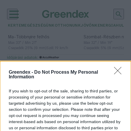
KERTEM
EGÉSZSÉGÜNK
OTTHONUNK
JÖVŐNK
ENERGIA
HULLA
–
–
Ma
Többnyire felhős
Szombat
Részben nap
Max 33° / Min 21°
Max 32° / Min 19°
Csapadék: 25% (0 mm)
Szél: 19 km/h
Csapadék: 5% (0 mm)
Szél: 
időjárási adatok:
szigetelőanyag
Greendex -
Do Not Process My Personal
Information
If you wish to opt-out of the sale, sharing to third parties, or
A szalma lehet a jövő
processing of your personal or sensitive information for
szigetelőanyaga?
targeted advertising by us, please use the below opt-out
section to confirm your selection. Please note that after your
Lonkay Márta
opt-out request is processed you may continue seeing
interest-based ads based on personal information utilized by
us or personal information disclosed to third parties prior to