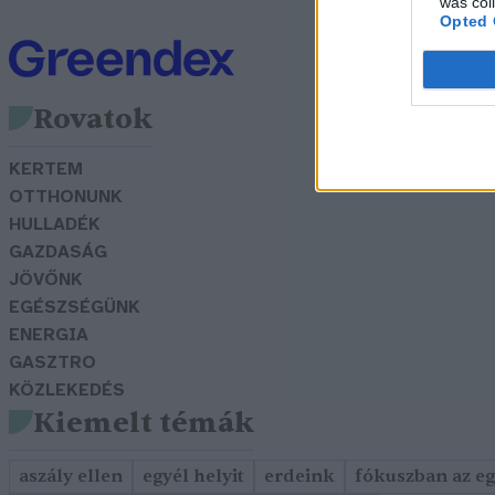
was col
Opted 
Rovatok
KERTEM
OTTHONUNK
HULLADÉK
GAZDASÁG
JÖVŐNK
EGÉSZSÉGÜNK
ENERGIA
GASZTRO
KÖZLEKEDÉS
Kiemelt témák
aszály ellen
egyél helyit
erdeink
fókuszban az e