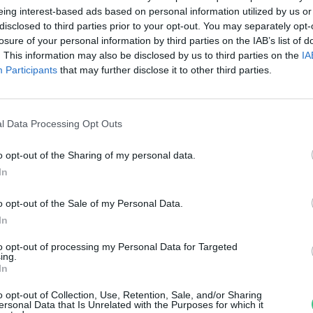
zivattyús-tározós erőművek
eing interest-based ads based on personal information utilized by us or
disclosed to third parties prior to your opt-out. You may separately opt-
áza táján?
losure of your personal information by third parties on the IAB’s list of
. This information may also be disclosed by us to third parties on the
IA
reendex Szemle
Participants
that may further disclose it to other third parties.
l Data Processing Opt Outs
o opt-out of the Sharing of my personal data.
íz nélküli vízerőművek a
In
öldítés és az energiatárolás
o opt-out of the Sale of my Personal Data.
zolgálatában
In
to opt-out of processing my Personal Data for Targeted
reendex Szemle
ing.
In
o opt-out of Collection, Use, Retention, Sale, and/or Sharing
ersonal Data that Is Unrelated with the Purposes for which it