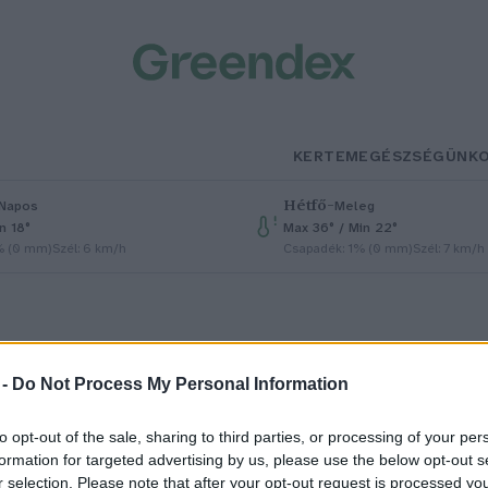
KERTEM
EGÉSZSÉGÜNK
Hétfő
–
Napos
Meleg
n 18°
Max 36° / Min 22°
% (0 mm)
Szél: 6 km/h
Csapadék: 1% (0 mm)
Szél: 7 km/h
őmű
 -
Do Not Process My Personal Information
to opt-out of the sale, sharing to third parties, or processing of your per
i a helyzet az európai
formation for targeted advertising by us, please use the below opt-out s
r selection. Please note that after your opt-out request is processed y