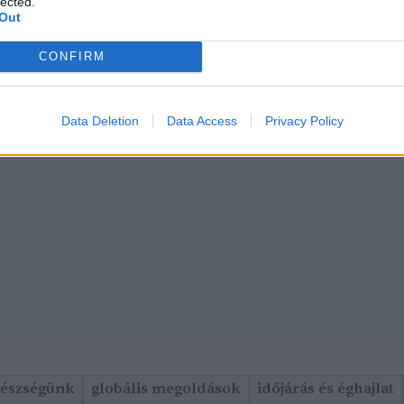
lected.
Out
CONFIRM
Data Deletion
Data Access
Privacy Policy
gészségünk
globális megoldások
időjárás és éghajlat