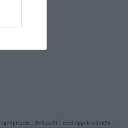
így építkezz
jövőnkről
kerti tippek-trükkök