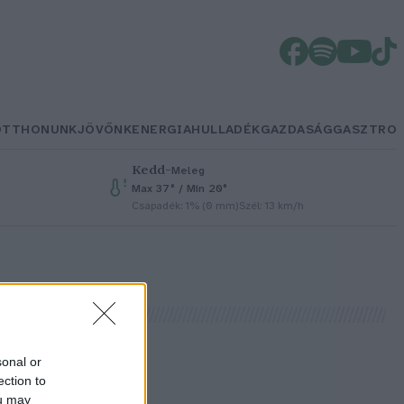
OTTHONUNK
JÖVŐNK
ENERGIA
HULLADÉK
GAZDASÁG
GASZTRO
Kedd
–
Meleg
Max 37° / Min 20°
Csapadék: 1% (0 mm)
Szél: 13 km/h
sonal or
ection to
ou may