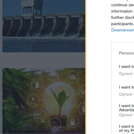
s
continue se
information 
h
further disc
participants
G
Downstream 
Persona
I want t
V
Opted 
z
I want t
s
Opted 
I want 
G
Advertis
Opted 
I want t
of my P