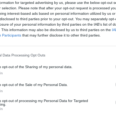
homoktövist
formation for targeted advertising by us, please use the below opt-out s
r selection. Please note that after your opt-out request is processed y
reendex Szemle
eing interest-based ads based on personal information utilized by us or
disclosed to third parties prior to your opt-out. You may separately opt-
losure of your personal information by third parties on the IAB’s list of
. This information may also be disclosed by us to third parties on the
IA
Participants
that may further disclose it to other third parties.
l Data Processing Opt Outs
agyar rekord lett a
o opt-out of the Sharing of my personal data.
ápiószentmártoni óriástök
In
reendex Szemle
o opt-out of the Sale of my Personal Data.
In
to opt-out of processing my Personal Data for Targeted
ing.
In