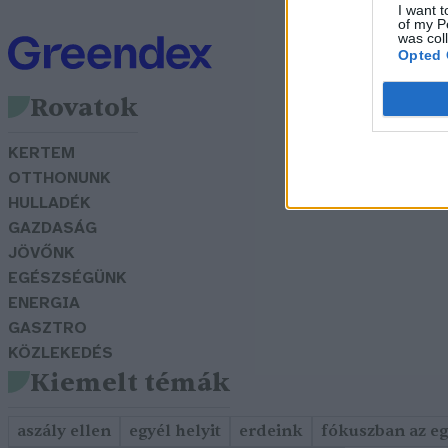
I want t
of my P
was col
Opted 
Rovatok
KERTEM
OTTHONUNK
HULLADÉK
GAZDASÁG
JÖVŐNK
EGÉSZSÉGÜNK
ENERGIA
GASZTRO
KÖZLEKEDÉS
Kiemelt témák
aszály ellen
egyél helyit
erdeink
fókuszban az e