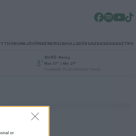
OTTHONUNK
JÖVŐNK
ENERGIA
HULLADÉK
GAZDASÁG
GASZTRO
Hétfő
–
Meleg
Max 37° / Min 21°
Csapadék: 1% (0 mm)
Szél: 7 km/h
sonal or