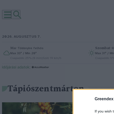
2026. AUGUSZTUS 7.
Ma
–
Szombat
–
Többnyire felhős
R
Max 33° / Min 20°
Max 31° / Mi
Csapadék: 25% (0 mm)
Szél: 19 km/h
Csapadék: 5
időjárási adatok:
Tápiószentmárton
Greendex
Í
If you wish 