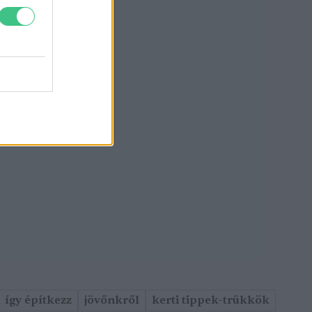
így építkezz
jövőnkről
kerti tippek-trükkök