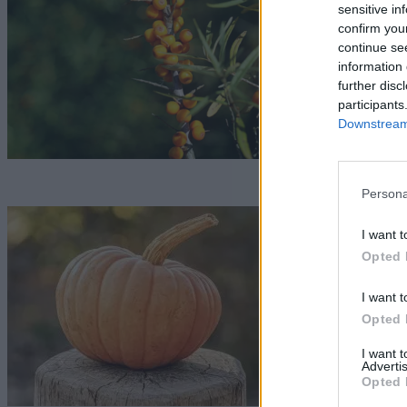
sensitive in
confirm you
G
continue se
information 
further disc
participants
Downstream 
Persona
M
I want t
t
Opted 
G
I want t
Opted 
I want 
Advertis
Opted 