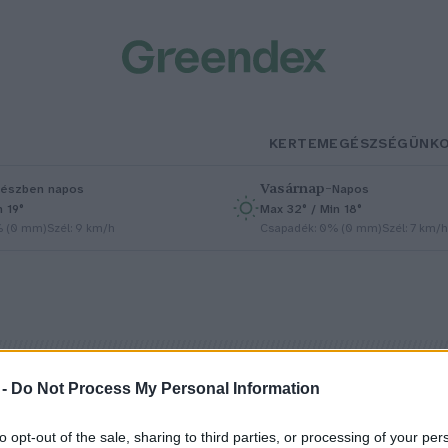
KERTEM
EGÉSZSÉGÜNK
Vasárnap
–
észben napos
Napos
n 19°
Max 32° / Min 18°
% (0 mm)
Szél: 9 km/h
Csapadék: 0% (0 mm)
Szél: 7 km/h
 -
Do Not Process My Personal Information
gy szüretelhetsz prémium
to opt-out of the sale, sharing to third parties, or processing of your per