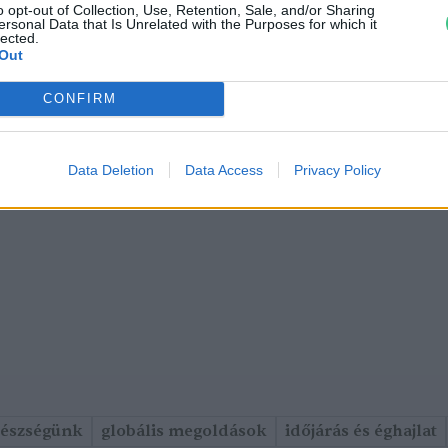
o opt-out of Collection, Use, Retention, Sale, and/or Sharing
ersonal Data that Is Unrelated with the Purposes for which it
lected.
Out
CONFIRM
Data Deletion
Data Access
Privacy Policy
gészségünk
globális megoldások
időjárás és éghajlat