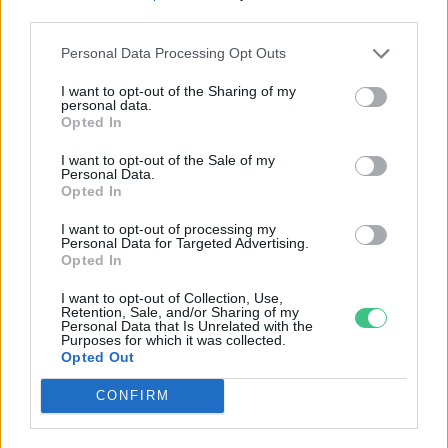
Minden fontos szervrendszer
third parties.
károsodásával összeköthetők az
Personal Data Processing Opt Outs
ultrafeldolgozott élelmiszerek
Greendex Szemle
I want to opt-out of the Sharing of my
personal data.
Opted In
Betilthatják a mesterséges
I want to opt-out of the Sale of my
Personal Data.
színezékeket?
Opted In
Greendex Szemle
I want to opt-out of processing my
Personal Data for Targeted Advertising.
Opted In
Az ultrafeldolgozott élelmiszerek
I want to opt-out of Collection, Use,
nyomában: tudod, mit eszel?
Retention, Sale, and/or Sharing of my
Personal Data that Is Unrelated with the
Granát-Galló Tímea
Purposes for which it was collected.
Opted Out
CONFIRM