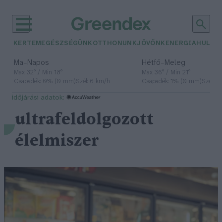
KERTEM
EGÉSZSÉGÜNK
OTTHONUNK
JÖVŐNK
ENERGIA
HULLA
–
–
Ma
Napos
Hétfő
Meleg
Max 32° / Min 18°
Max 36° / Min 21°
Csapadék: 0% (0 mm)
Szél: 6 km/h
Csapadék: 1% (0 mm)
Szél: 7
időjárási adatok:
ultrafeldolgozott
élelmiszer