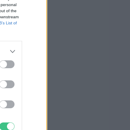
 personal
out of the
 downstream
B’s List of