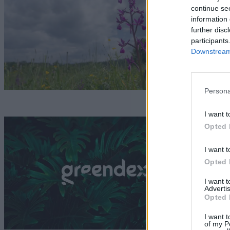
r
continue se
information 
G
further disc
participants
Downstream 
Persona
I want t
V
Opted 
n
I want t
Opted 
G
I want 
Advertis
Opted 
I want t
of my P