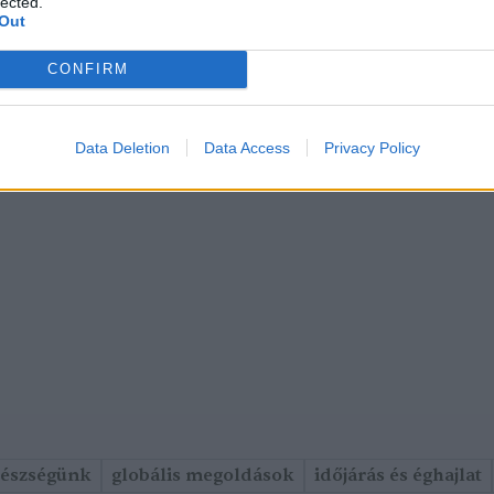
lected.
Out
CONFIRM
Data Deletion
Data Access
Privacy Policy
gészségünk
globális megoldások
időjárás és éghajlat