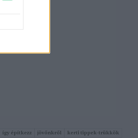
így építkezz
jövőnkről
kerti tippek-trükkök