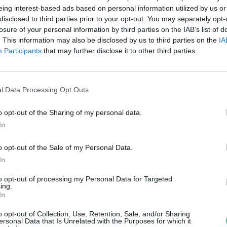
ét Vecsésen
eing interest-based ads based on personal information utilized by us or
disclosed to third parties prior to your opt-out. You may separately opt-
reendex Szemle
losure of your personal information by third parties on the IAB’s list of
. This information may also be disclosed by us to third parties on the
IA
Participants
that may further disclose it to other third parties.
l Data Processing Opt Outs
o opt-out of the Sharing of my personal data.
édetté nyilvánították a
In
agytétényi Duna-partot
o opt-out of the Sale of my Personal Data.
In
reendex szemle
to opt-out of processing my Personal Data for Targeted
ing.
In
o opt-out of Collection, Use, Retention, Sale, and/or Sharing
ersonal Data that Is Unrelated with the Purposes for which it