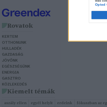
was col
Opted 
Rovatok
KERTEM
OTTHONUNK
HULLADÉK
GAZDASÁG
JÖVŐNK
EGÉSZSÉGÜNK
ENERGIA
GASZTRO
KÖZLEKEDÉS
Kiemelt témák
aszály ellen
egyél helyit
erdeink
fókuszban az e