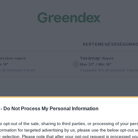
KERTEM
EGÉSZSÉGÜNK
Vasárnap
–
észben napos
Napos
n 19°
Max 33° / Min 18°
% (0 mm)
Szél: 9 km/h
Csapadék: 0% (0 mm)
Szél: 7 km/h
 -
Do Not Process My Personal Information
to opt-out of the sale, sharing to third parties, or processing of your per
édettséget kapott az orchideás
formation for targeted advertising by us, please use the below opt-out s
r selection. Please note that after your opt-out request is processed y