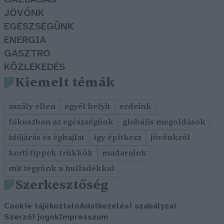
JÖVŐNK
EGÉSZSÉGÜNK
ENERGIA
GASZTRO
KÖZLEKEDÉS
Kiemelt témák
aszály ellen
egyél helyit
erdeink
fókuszban az egészségünk
globális megoldások
időjárás és éghajlat
így építkezz
jövőnkről
kerti tippek-trükkök
madaraink
mit tegyünk a hulladékkal
Szerkesztőség
Cookie tájékoztató
Adatkezelési szabályzat
Szerzői jogok
Impresszum