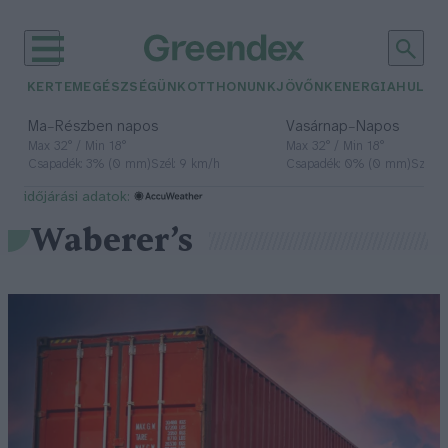
KERTEM
EGÉSZSÉGÜNK
OTTHONUNK
JÖVŐNK
ENERGIA
HULLA
–
–
Ma
Részben napos
Vasárnap
Napos
Max 32° / Min 18°
Max 32° / Min 18°
Csapadék: 3% (0 mm)
Szél: 9 km/h
Csapadék: 0% (0 mm)
Szél: 
időjárási adatok:
Waberer’s