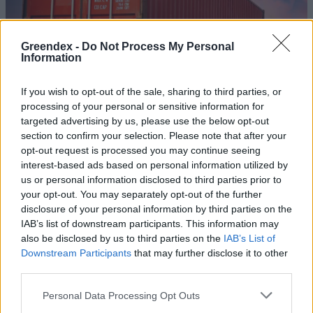
Greendex -
Do Not Process My Personal
Information
If you wish to opt-out of the sale, sharing to third parties, or
processing of your personal or sensitive information for
targeted advertising by us, please use the below opt-out
section to confirm your selection. Please note that after your
opt-out request is processed you may continue seeing
interest-based ads based on personal information utilized by
us or personal information disclosed to third parties prior to
your opt-out. You may separately opt-out of the further
Zöldebb úton gördülhet tovább a
disclosure of your personal information by third parties on the
IAB’s list of downstream participants. This information may
szállítás?
also be disclosed by us to third parties on the
IAB’s List of
Greendex
Downstream Participants
that may further disclose it to other
third parties.
Szállítmányozás nélkül nem megy
Personal Data Processing Opt Outs
– De mégis hogyan lehet kevesebb