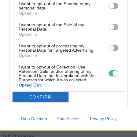
I want to opt-out of the Sharing of my
a kibocsátás?
personal data.
Opted In
Greendex
I want to opt-out of the Sale of my
Personal Data.
„Férfias” és „nőies” munka – Ma
Opted In
már egyre kevésbé bélyegezzük
I want to opt-out of processing my
meg a szakmákat
Personal Data for Targeted Advertising.
Opted In
Greendex
I want to opt-out of Collection, Use,
Retention, Sale, and/or Sharing of my
Personal Data that Is Unrelated with the
Purposes for which it was collected.
Opted Out
Rovatok
CONFIRM
KERTEM
Data Deletion
Data Access
Privacy Policy
OTTHONUNK
HULLADÉK
GAZDASÁG