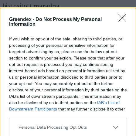
biztosított maradna.
Greendex -
Do Not Process My Personal
Information
Kifejezetten az akkumulátorgyárakra
vonatkozóan az
európai zöld megállapodás
és
If you wish to opt-out of the sale, sharing to third parties, or
processing of your personal or sensitive information for
a körforgásos gazdasági
cselekvési terv
targeted advertising by us, please use the below opt-out
keretében az Európai Bizottság olyan
section to confirm your selection. Please note that after your
jogalkotási javaslatot adott ki, amely –
opt-out request is processed you may continue seeing
interest-based ads based on personal information utilized by
egyebek mellett a környezeti hatások
us or personal information disclosed to third parties prior to
minimalizálása érdekében – kötelező
your opt-out. You may separately opt-out of the further
disclosure of your personal information by third parties on the
követelményeket határozna meg minden, az
IAB’s list of downstream participants. This information may
EU-ban értékesített akkumulátorra. A
also be disclosed by us to third parties on the
IAB’s List of
Downstream Participants
that may further disclose it to other
tervezett (2022 decemberében előzetes
third parties.
politikai megállapodást elért) szabályozás a
Personal Data Processing Opt Outs
felelős nyersanyaghasználatra – például