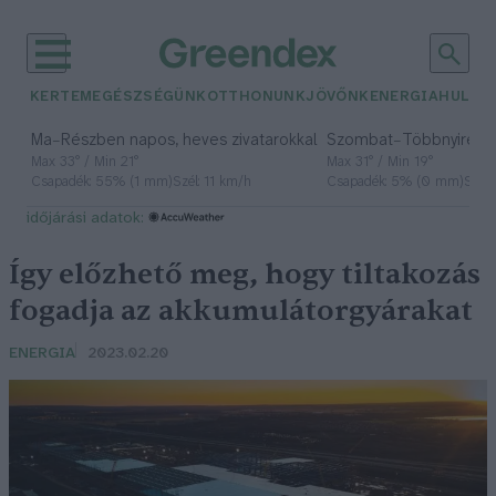
KERTEM
EGÉSZSÉGÜNK
OTTHONUNK
JÖVŐNK
ENERGIA
HULLA
–
–
Ma
Részben napos, heves zivatarokkal
Szombat
Többnyire n
Max 33° / Min 21°
Max 31° / Min 19°
Csapadék: 55% (1 mm)
Szél: 11 km/h
Csapadék: 5% (0 mm)
Szél:
időjárási adatok:
Így előzhető meg, hogy tiltakozás
fogadja az akkumulátorgyárakat
ENERGIA
2023.02.20