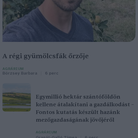
A régi gyümölcsfák őrzője
AGRÁRIUM
Börzsey Barbara
6 perc
Egymillió hektár szántóföldön
kellene átalakítani a gazdálkodást –
Fontos kutatás készült hazánk
mezőgazdaságának jövőjéről
AGRÁRIUM
Granát-Galló Tímea
6 perc