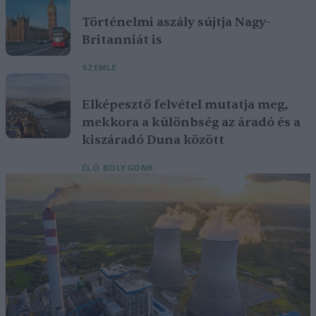
Történelmi aszály sújtja Nagy-
Britanniát is
SZEMLE
Elképesztő felvétel mutatja meg,
mekkora a különbség az áradó és a
kiszáradó Duna között
ÉLŐ BOLYGÓNK