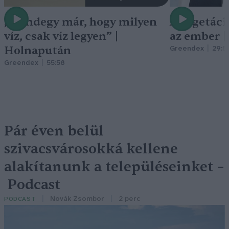
„Mindegy már, hogy milyen
A vegetáci
víz, csak víz legyen” |
az ember 
Holnapután
Greendex
29:5
Greendex
55:58
Pár éven belül
szivacsvárosokká kellene
alakítanunk a településeinket –
Podcast
Novák Zsombor
2 perc
PODCAST