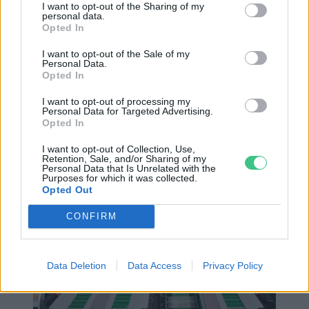
vízhasználatra – vonatkozó kritériumokat
I want to opt-out of the Sharing of my
personal data.
teljesítő ellátási lánc létrehozását és
Opted In
fenntartását követeli meg az
I want to opt-out of the Sale of my
akkumulátorokat értékesítő gazdasági
Personal Data.
Opted In
szereplőktől. A környezeti és társadalmi
I want to opt-out of processing my
szempontból fenntartható akkumulátor-
Personal Data for Targeted Advertising.
Opted In
értéklánc megteremtésének szándéka
egyébként már a Magyarországot az európai
I want to opt-out of Collection, Use,
Retention, Sale, and/or Sharing of my
akkumulátor-értéklánc egyik központjává
Personal Data that Is Unrelated with the
Purposes for which it was collected.
tenni kívánó
akciótervben
is kifejeződik.
Opted Out
CONFIRM
Data Deletion
Data Access
Privacy Policy