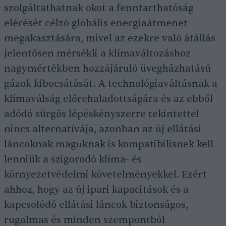
szolgáltathatnak okot a fenntarthatóság
elérését célzó globális energiaátmenet
megakasztására, mivel az ezekre való átállás
jelentősen mérsékli a klímaváltozáshoz
nagymértékben hozzájáruló üvegházhatású
gázok kibocsátását. A technológiaváltásnak a
klímaválság előrehaladottságára és az ebből
adódó sürgős lépéskényszerre tekintettel
nincs alternatívája, azonban az új ellátási
láncoknak maguknak is kompatibilisnek kell
lenniük a szigorodó klíma- és
környezetvédelmi követelményekkel. Ezért
ahhoz, hogy az új ipari kapacitások és a
kapcsolódó ellátási láncok biztonságos,
rugalmas és minden szempontból