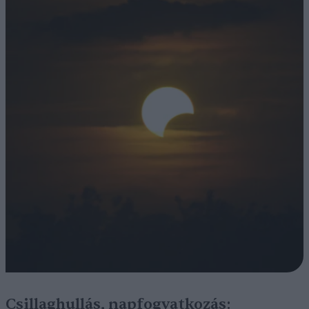
Csillaghullás, napfogyatkozás: