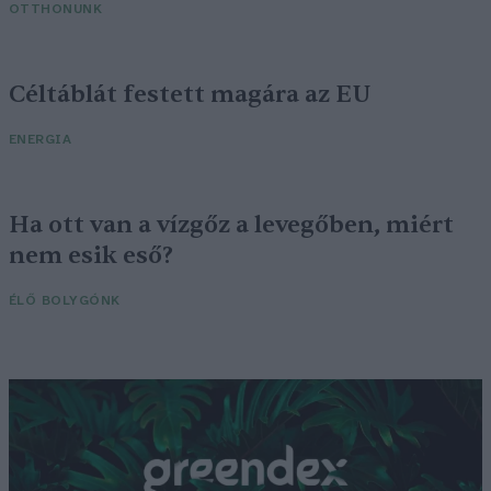
OTTHONUNK
Céltáblát festett magára az EU
ENERGIA
Ha ott van a vízgőz a levegőben, miért
nem esik eső?
ÉLŐ BOLYGÓNK